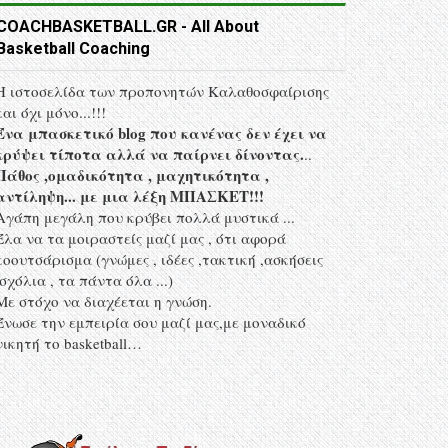
COACHBASKETBALL.GR - All About
Basketball Coaching
Η ιστοσελίδα των προπονητών Kαλαθοσφαίρισης
και όχι μόνο...!!!
Ένα μπασκετικό blog που κανένας δεν έχει να
κρύψει τίποτα αλλά να παίρνει δίνοντας.
..
Πάθος ,ομαδικότητα , μαχητικότητα ,
αντίληψη... με μια λέξη MΠΑΣΚΕΤ!!!
Αγάπη μεγάλη που κρύβει πολλά μυστικά ...
Έλα να τα μοιραστείς μαζί μας , ότι αφορά
κοουτσάρισμα (γνώμες , ιδέες ,τακτική ,ασκήσεις
,σχόλια , τα πάντα όλα ...)
Με στόχο να διαχέεται η γνώση.
Ένωσε την εμπειρία σου μαζί μας,με μοναδικό
νικητή το basketball…