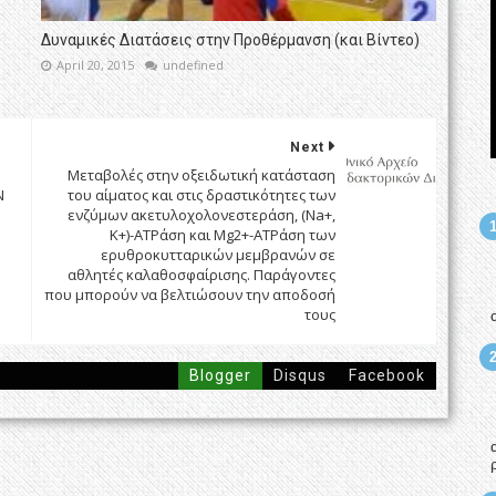
Δυναμικές Διατάσεις στην Προθέρμανση (και Βίντεο)
April 20, 2015
undefined
Next
Μεταβολές στην οξειδωτική κατάσταση
Ν
του αίματος και στις δραστικότητες των
ενζύμων ακετυλοχολονεστεράση, (Na+,
K+)-ATPάση και Mg2+-ATPάση των
ερυθροκυτταρικών μεμβρανών σε
αθλητές καλαθοσφαίρισης. Παράγοντες
που μπορούν να βελτιώσουν την αποδοσή
τους
Blogger
Disqus
Facebook