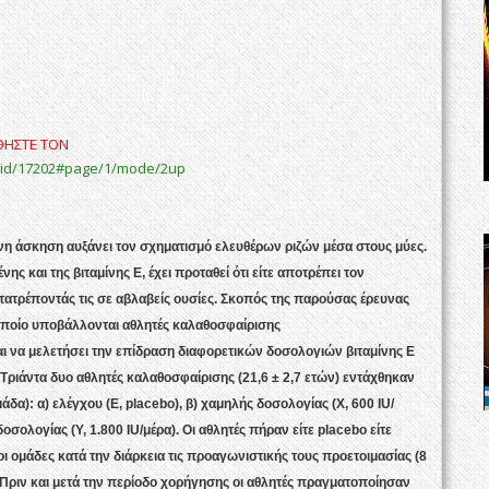
ΥΘΗΣΤΕ ΤΟΝ
er/id/17202#page/1/mode/2up
τονη άσκηση αυξάνει τον σχηματισμό ελευθέρων ριζών μέσα στους μύες.
 και της βιταμίνης Ε, έχει προταθεί ότι είτε αποτρέπει τον
ετατρέποντάς τις σε αβλαβείς ουσίες. Σκοπός της παρούσας έρευνας
 οποίο υποβάλλονται αθλητές καλαθοσφαίρισης
αι να μελετήσει την επίδραση διαφορετικών δοσολογιών βιταμίνης Ε
Τριάντα δυο αθλητές καλαθοσφαίρισης (21,6 ± 2,7 ετών) εντάχθηκαν
άδα): α) ελέγχου (Ε, placebo), β) χαμηλής δοσολογίας (Χ, 600 IU/
οσολογίας (Υ, 1.800 IU/μέρα). Οι αθλητές πήραν είτε placebo είτε
οι ομάδες κατά την διάρκεια τις προαγωνιστικής τους προετοιμασίας (8
Πριν και μετά την περίοδο χορήγησης οι αθλητές πραγματοποίησαν