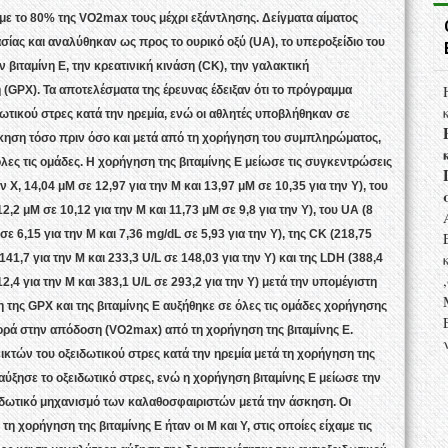
με το 80% της VO2max τους μέχρι εξάντλησης. Δείγματα αίματος
σίας και αναλύθηκαν ως προς το ουρικό οξύ (UA), το υπεροξείδιο του
 βιταμίνη Ε, την κρεατινική κινάση (CK), την γαλακτική
(GPX). Τα αποτελέσματα της έρευνας έδειξαν ότι το πρόγραμμα
ικού στρες κατά την ηρεμία, ενώ οι αθλητές υποβλήθηκαν σε
σκηση τόσο πριν όσο και μετά από τη χορήγηση του συμπληρώματος,
όλες τις ομάδες. Η χορήγηση της βιταμίνης Ε μείωσε τις συγκεντρώσεις
Χ, 14,04 μΜ σε 12,97 για την Μ και 13,97 μΜ σε 10,35 για την Υ), του
,2 μΜ σε 10,12 για την Μ και 11,73 μΜ σε 9,8 για την Υ), του UA (8
ε 6,15 για την Μ και 7,36 mg/dL σε 5,93 για την Υ), της CK (218,75
141,7 για την Μ και 233,3 U/L σε 148,03 για την Υ) και της LDH (388,4
2,4 για την Μ και 383,1 U/L σε 293,2 για την Υ) μετά την υπομέγιστη
της GPX και της βιταμίνης Ε αυξήθηκε σε όλες τις ομάδες χορήγησης
ορά στην απόδοση (VO2max) από τη χορήγηση της βιταμίνης Ε.
κτών του οξειδωτικού στρες κατά την ηρεμία μετά τη χορήγηση της
αύξησε το οξειδωτικό στρες, ενώ η χορήγηση βιταμίνης Ε μείωσε την
ειδωτικό μηχανισμό των καλαθοσφαιριστών μετά την άσκηση. Οι
 χορήγηση της βιταμίνης Ε ήταν οι Μ και Υ, στις οποίες είχαμε τις