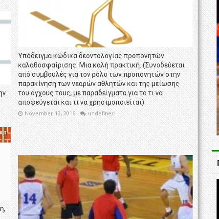
Υπόδειγμα κώδικα δεοντολογίας προπονητών
καλαθοσφαίρισης. Μια καλή πρακτική. (Συνοδεύεται
από συμβουλές για τον ρόλο των προπονητών στην
παρακίνηση των νεαρών αθλητών και της μείωσης
ην
του άγχους τους, με παραδείγματα για το τι να
αποφεύγεται και τι να χρησιμοποιείται)
November 13, 2016
undefined
η,