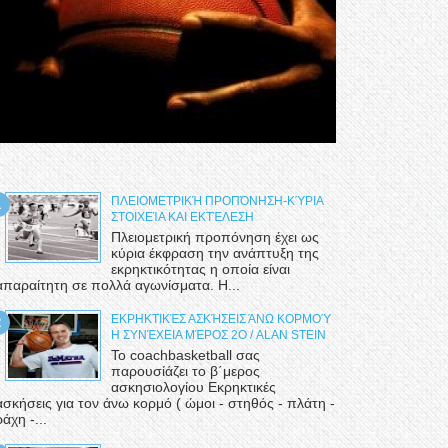
ΠΛΕΙΟΜΕΤΡΙΚΉ ΠΡΟΠΌΝΗΣΗ-ΚΎΡΙΑ
ΣΤΟΙΧΕΊΑ ΚΑΙ ΕΚΤΈΛΕΣΗ
Πλειομετρική προπόνηση έχει ως
κύρια έκφραση την ανάπτυξη της
εκρηκτικότητας η οποία είναι
απαραίτητη σε πολλά αγωνίσματα. Η...
ΕΚΡΗΚΤΙΚΈΣ ΑΣΚΉΣΕΙΣ ΆΝΩ ΚΟΡΜΟΎ
Η ΣΥΝΈΧΕΙΑ ΜΈΡΟΣ 2Ο / ALAN STEIN
Το coachbasketball σας
παρουσίάζει το β΄μερος
ασκησιολογίου Εκρηκτικές
ασκήσεις για τον άνω κορμό ( ώμοι - στηθός - πλάτη -
ράχη -...