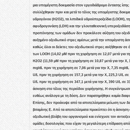
μια υπομέγιστη δοκιμασία στον εργοδιάδρομο έντασης ίσης 
συλλέχθηκαν πριν και μετά το τέλος της υπομέγιστης δοκιμα
υδρογόνου (H2O2), τα λιπιδικά υδροϋπεροξείδια (LΟΟΗ), την
αφυδρογονάση (LDH) και την γλουταθειονική υπεροξειδάση 
προπόνησης των ομάδων δεν προκάλεσε αύξηση του οξειδωτ
αυξημένο οξειδωτικό στρες αμέσως μετά την υπομέγιστη ά
καθώς όλοι οι δείκτες του οξειδωτικού στρες αυξήθηκαν σε 
των LOOH (14,02 μΜ πριν τη χορήγηση σε 12,07 μετά για την 
H2O2 (11,59 μΜ πριν τη χορήγηση σε 10,87 μετά για την Χ, 12
mg/dL πριν τη χορήγηση σε 7,06 μετά για την Χ, 7,35 mg/dL σ
U/L πριν τη χορήγηση σε 157,3 μετά για την Χ, 225,3 U/L σε 
U/L πριν τη χορήγηση σε 347,1 μετά για την Χ, 390 U/L σε 31
άσκηση στο τέλος της περιόδου χορήγησης. Η συγκέντρωση 
ευθέως ανάλογα με τη δόση. Δεν παρατηρήθηκε καμία διαφ
Επίσης, δεν προέκυψε από τα αποτελέσματα μείωση των δει
βιταμίνης Ε. Από τα αποτελέσματα προκύπτει ότι η άσκηση 
οξειδωτική βλάβη του οργανισμού και ενίσχυσε τον αντιοξ
ομάδες δοσολογίας που είχαν τη μεγαλύτερη επίδραση από τη