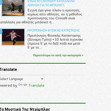
ΕΊΝΑΙ ΤΟ CROSSFIT ΚΑΤΆΛΛΗΛΗ
ΆΣΚΗΣΗ ΓΙΑ ΤΟ ΜΠΆΣΚΕΤ;
Συχνή έχει γίνει πλεόν η ερώτηση,
κυρίως απο αθλητές, αν η μέθοδος
προπόνησης του Crossfit είναι
κατάλληλη για αθλητές μπάσκετ ή...
ΠΡΟΠΌΝΗΣΗ ΦΥΣΙΚΉΣ ΚΑΤΆΣΤΑΣΗΣ
Προπόνηση Φυσικής Κατάστασης
(Δύναμη-Τρίτη) • 10 λεπτά σχοινάκι
(πρώτα 5’ με το δεξί πόδι και μετά
5’ με το...
Περισσότερα σε αυτή την κατηγορία »
Translate
owered by
Translate
Τα Μυστικά Της Ντρίμπλας