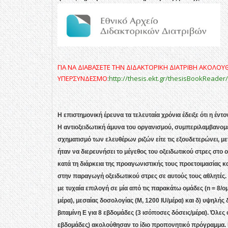
ΓΙΑ ΝΑ ΔΙΑΒΑΣΕΤΕ ΤΗΝ ΔΙΔΑΚΤΟΡΙΚΗ ΔΙΑΤΡΙΒΗ ΑΚΟΛΟ
ΥΠΕΡΣΥΝΔΕΣΜΟ
:
http://thesis.ekt.gr/thesisBookRead
Η επιστημονική έρευνα τα τελευταία χρόνια έδειξε ότι η έν
Η αντιοξειδωτική άμυνα του οργανισμού, συμπεριλαμβανομένης
σχηματισμό των ελευθέρων ριζών είτε τις εξουδετερώνει, μ
ήταν να διερευνήσει το μέγεθος του οξειδωτικού στρες στο
κατά τη διάρκεια της προαγωνιστικής τους προετοιμασίας κ
στην παραγωγή οξειδωτικού στρες σε αυτούς τους αθλητές. 
με τυχαία επιλογή σε μία από τις παρακάτω ομάδες (n = 8/ομ
μέρα), μεσαίας δοσολογίας (Μ, 1200 IU/μέρα) και δ) υψηλής δ
βιταμίνη Ε για 8 εβδομάδες (3 ισόποσες δόσεις/μέρα). Όλες 
εβδομάδες) ακολούθησαν το ίδιο προπονητικό πρόγραμμα. 