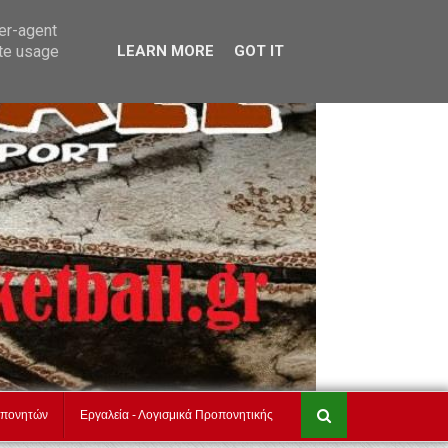
τ
akadimiesbasket.gr
Επικοινωνία
ser-agent
ate usage
LEARN MORE
GOT IT
οπονητών
Εργαλεία - Λογισμικά Προπονητικής