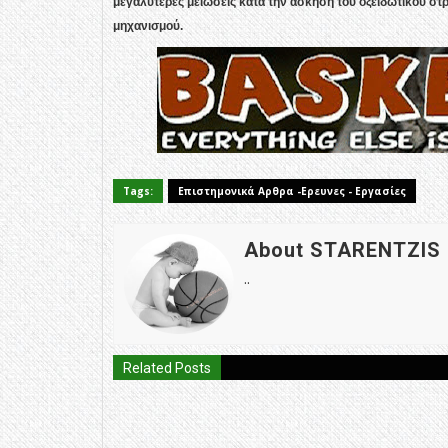
μεγαλύτερες μειώσεις κατά την άσκηση του οξειδωτικού στρ
μηχανισμού.
Tags:
Επιστημονικά Αρθρα -Ερευνες - Εργασίες
About STARENTZIS
..
Related Posts