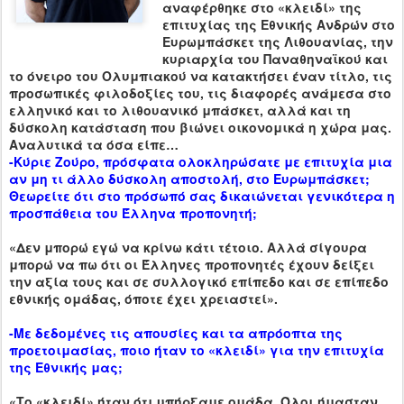
αναφέρθηκε στο «κλειδί» της
επιτυχίας της Εθνικής Ανδρών στο
Ευρωμπάσκετ της Λιθουανίας, την
κυριαρχία του Παναθηναϊκού και
το όνειρο του Ολυμπιακού να κατακτήσει έναν τίτλο, τις
προσωπικές φιλοδοξίες του, τις διαφορές ανάμεσα στο
ελληνικό και το λιθουανικό μπάσκετ, αλλά και τη
δύσκολη κατάσταση που βιώνει οικονομικά η χώρα μας.
Αναλυτικά τα όσα είπε…
-Κύριε Ζούρο, πρόσφατα ολοκληρώσατε με επιτυχία μια
αν μη τι άλλο δύσκολη αποστολή, στο Ευρωμπάσκετ;
Θεωρείτε ότι στο πρόσωπό σας δικαιώνεται γενικότερα η
προσπάθεια του Έλληνα προπονητή;
«Δεν μπορώ εγώ να κρίνω κάτι τέτοιο. Αλλά σίγουρα
μπορώ να πω ότι οι Έλληνες προπονητές έχουν δείξει
την αξία τους και σε συλλογικό επίπεδο και σε επίπεδο
εθνικής ομάδας, όποτε έχει χρειαστεί».
-Με δεδομένες τις απουσίες και τα απρόοπτα της
προετοιμασίας, ποιο ήταν το «κλειδί» για την επιτυχία
της Εθνικής μας;
«Το «κλειδί» ήταν ότι υπήρξαμε ομάδα. Όλοι
ήμασταν