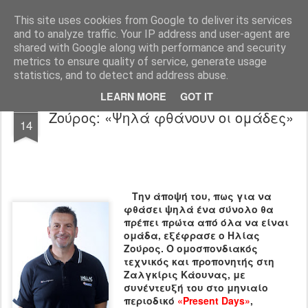
All About Basketball Coaching
Πάθος ,ομαδικότητα , μαχητικότητα , αντίληψη... με μια λέξη MΠΑΣΚΕΤ... .!!! Αγάπη μεγάλη που κρύβει πολλά μυστικά ...
This site uses cookies from Google to deliver its services
and to analyze traffic. Your IP address and user-agent are
shared with Google along with performance and security
metrics to ensure quality of service, generate usage
statistics, and to detect and address abuse.
LEARN MORE
GOT IT
OCT
Ζούρος: «Ψηλά φθάνουν οι ομάδες»
14
Την άποψή του, πως για να
φθάσει ψηλά ένα σύνολο θα
πρέπει πρώτα από όλα να είναι
ομάδα, εξέφρασε ο Ηλίας
Ζούρος. Ο ομοσπονδιακός
τεχνικός και προπονητής στη
Ζαλγκίρις Κάουνας, με
συνέντευξή του στο μηνιαίο
περιοδικό
«Present Days»
,