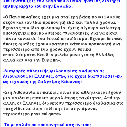
-Πού εντοπίζετε τον λόγο που ο Παναθηναϊκός διατηρεί
την κυριαρχία του στην Ελλάδα;
«Ο Παναθηναϊκός έχει μια σταθερή βάση παικτών κάθε
σεζόν και τον ίδιο προπονητή εδώ και πολλά χρόνια.
Έχοντας την ίδια φιλοσοφία, έχεις σίγουρα καλύτερη
ομοιογένεια και καλύτερες πιθανότητες για να είσαι
πάντα κοντά σε ένα θετικό αποτέλεσμα. Έχουμε δει πως
όποιες ομάδες έχουν κρατήσει κάποιον προπονητή για
περισσότερο από ένα χρόνο έχουν θετικά
αποτελέσματα. Και δεν μιλάω μόνο για τη Ελλάδα,
αλλά και για την Ευρώπη».
-Διαφορές αθλητικής φιλοσοφίας ανάμεσα σε
Λιθουανούς κι Έλληνες, όπως τις έχετε διαπιστώσει -κι-
ως τεχνικός της Ζαλγκίρις Κάουνας;
«Στη Λιθουανία οι παίκτες είναι πιο αθλητικοί κι έχουν
μια παιδεία μπάσκετ μεγαλύτερης ταχύτητας. Από την
άλλη, οι Έλληνες διαθέτουν περισσότερο διάβασμα στο
παιχνίδι είτε στην επίθεση είτε στην άμυνα,
περισσότερο physical game».
-Το μεγαλύτερο προπονητικό σας όνειρο;