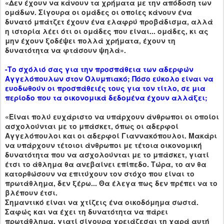
«Δεν έχουν να κάνουν τα χρήματα με την απόδοση των
ομάδων. Σίγουρα οι ομάδες οι οποίες κάνουν ένα
δυνατό μπάτζετ έχουν ένα ελαφρύ προβάδισμα, αλλά
η ιστορία λέει ότι οι ομάδες που είναι... ομάδες, κι ας
μην έχουν ξοδέψει πολλά χρήματα, έχουν τη
δυνατότητα να φτάσουν ψηλά».
-Το σχόλιό σας για την προσπάθεια των αδερφών
Αγγελόπουλων στον Ολυμπιακό; Πόσο εύκολο είναι να
ευοδωθούν οι προσπάθειές τους για τον τίτλο, σε μια
περίοδο που τα οικονομικά δεδομένα έχουν αλλάξει;
«Είναι πολύ ευχάριστο να υπάρχουν άνθρωποι οι οποίοι
ασχολούνται με το μπάσκετ, όπως οι αδερφοί
Αγγελόπουλοι και οι αδερφοί Γιαννακόπουλοι. Μακάρι
να υπάρχουν τέτοιοι άνθρωποι με τέτοια οικονομική
δυνατότητα που να ασχολούνται με το μπάσκετ, γιατί
έτσι το άθλημα θα ανεβαίνει επίπεδο. Τώρα, το αν θα
κατορθώσουν να επιτύχουν τον στόχο που είναι το
πρωτάθλημα, δεν ξέρω... Θα έλεγα πως δεν πρέπει να το
βλέπουν έτσι.
Σημαντικό είναι να χτίζεις ένα οικοδόμημα σωστά.
Σαφώς και να έχει τη δυνατότητα να πάρει
πρωτάθλημα, γιατί σίγουρα χρειάζεσαι τη χαρά αυτή