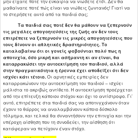
μην είχατε ποτέ την ευκαιρία να νιώσετε έτσι. Δεν θα
μαθαίνατε ποτέ πώς είναι να νιώθεις ζωντανός! Γιατί να
το στερήσετε αυτό από τα παιδιά σας;
Τα παιδιά σας ποτέ δεν θα μάθουν να ξεπερνούν
τις μεγάλες απογοητεύσεις της ζωής αν δεν τους
επιτρέπετε να ξεπερνούν τις μικρές απογοητεύσεις που
τους δίνουν οι αθλητικές δραστηριότητες.
Το
καταλαβαίνω ότι οι γονείς φοβούνται πολύ πως η
αποτυχία, όσο μικρή και ασήμαντη κι αν είναι, θα
καταρρακώσει την αυτοεκτίμηση του παιδιού, αλλά
στην πραγματικότητα η έρευνα έχει αποδείξει ότι δεν
ισχύει κάτι τέτοιο.
Οι αρνητικές εμπειρίες δεν
καταρρακώνουν την αυτοεκτίμηση του παιδιού – ισχύει
μάλιστα το ακριβώς αντίθετο. Η αυτοεκτίμηση προέρχεται
από την επίτευξη κάποιου στόχου και όχι το αντίστροφο. Γι’
αυτό, επιτρέπετε στα παιδιά σας να αποτυγχάνουν όταν
έχουν το θάρρος να αναλαμβάνουν κάποιο δύσκολο
τόλμημα, και τελικά θα συναντήσουν την επιτυχία και την
υπέροχη αίσθηση που τη συνοδεύει, την αίσθηση ότι
κατάφεραν να πετύχουν έναν στόχο.