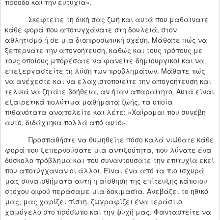
πρόοδο και την ευτυχία».
Σκεφτείτε τη δική σας ζωή και αυτά που μαθαίνατε
κάθε φορά που αποτυγχάνατε στη δουλειά, στον
αθλητισμό ή σε μια διαπροσωπική σχέση. Μάθατε πώς να
ξεπερνάτε την απογοήτευση, καθώς και τους τρόπους με
τους οποίους μπορέσατε να φανείτε δημιουργικοί και να
επεξεργαστείτε τη λύση των προβλημάτων. Μάθατε πώς
να ανέχεστε και να ελαχιστοποιείτε την απογοήτευση και
τελικά να ζητάτε βοήθεια, αν ήταν απαραίτητο. Αυτά είναι
εξαιρετικά πολύτιμα μαθήματα ζωής, τα οποία
πιθανότατα αναπολείτε και λέτε: «Χαίρομαι που συνέβη
αυτό, διδάχτηκα πολλά από αυτό».
Προσπαθήστε να θυμηθείτε πόσο καλά νιώθατε κάθε
φορά που ξεπερνούσατε μια αντιξοότητα, που λύνατε ένα
δύσκολο πρόβλημα και που συναντούσατε την επιτυχία εκεί
που αποτύγχαναν οι άλλοι. Είναι ένα από τα πιο ισχυρά
μας συναισθήματα αυτή η αίσθηση της επίτευξης κάποιου
στόχου αφού περάσαμε μια δοκιμασία. Ανεβάζει το ηθικό
μας, μας χαρίζει πίστη, ζωγραφίζει ένα τεράστιο
χαμόγελο στο πρόσωπο και την ψυχή μας. Φανταστείτε να