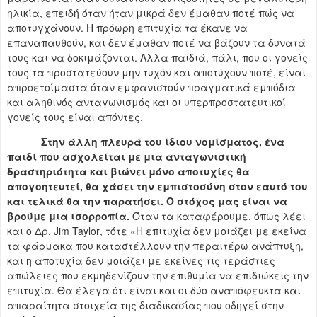
ηλικία, επειδή όταν ήταν μικρά δεν έμαθαν ποτέ πώς να
αποτυγχάνουν. Η πρόωρη επιτυχία τα έκανε να
επαναπαυθούν, και δεν έμαθαν ποτέ να βάζουν τα δυνατά
τους και να δοκιμάζονται. Άλλα παιδιά, πάλι, που οι γονείς
τους τα προστατεύουν μην τυχόν και αποτύχουν ποτέ, είναι
απροετοίμαστα όταν εμφανιστούν πραγματικά εμπόδια
και αληθινός ανταγωνισμός και οι υπερπροστατευτικοί
γονείς τους είναι απόντες.
Στην άλλη πλευρά του ίδιου νομίσματος, ένα
παιδί που ασχολείται με μια ανταγωνιστική
δραστηριότητα και βιώνει μόνο αποτυχίες θα
απογοητευτεί, θα χάσει την εμπιστοσύνη στον εαυτό του
και τελικά θα την παρατήσει. Ο στόχος μας είναι να
βρούμε μια ισορροπία.
Όταν τα καταφέρουμε, όπως λέει
και ο Δρ.
Jim
Taylor
, τότε «Η επιτυχία δεν μοιάζει με εκείνα
τα φάρμακα που καταστέλλουν την περαιτέρω ανάπτυξη,
και η αποτυχία δεν μοιάζει με εκείνες τις τεράστιες
απώλειες που εκμηδενίζουν την επιθυμία να επιδιώκεις την
επιτυχία. Θα έλεγα ότι είναι και οι δύο αναπόφευκτα και
απαραίτητα στοιχεία της διαδικασίας που οδηγεί στην