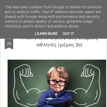
All About Basketball Coaching
Πάθος ,ομαδικότητα , μαχητικότητα , αντίληψη... με μια λέξη MΠΑΣΚΕΤ... .!!! Αγάπη μεγάλη που κρύβει πολλά μυστικά ...
This site uses cookies from Google to deliver its services
and to analyze traffic. Your IP address and user-agent are
shared with Google along with performance and security
metrics to ensure quality of service, generate usage
statistics, and to detect and address abuse.
LEARN MORE
GOT IT
Η αυτοπεποίθηση στους νεαρούς
NOV
25
αθλητές (μέρος 2ο)