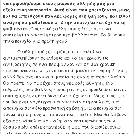
να εμφυσήσουμε στους μικρούς αθλητές μας μια
εξελικτική νοοτροπία. Αυτή είναι που χρειάζονται, μιας
και θα αποτύχουν πολλές φορές στη ζωή τους, και είναι
ανάγκη να μαθαίνουν από την αποτυχία και όχι να τη
φοβούνται.
Ο νεανικός αθλητισμός θα έπρεπε να
αποτελεί το ασφαλέστερο περιβάλλον όπου θα βιώσουν
την αποτυχία για πρώτη φορά.
Ο αθλητισμός επιτρέπει στα παιδιά να
αντιμετωπίζουν προκλήσεις και να ξεπερνούν τις
αντιξοότητες σε ένα περιβάλλον και σε μια χρονική
περίοδο όπου αυτό έχει κάποια σημασία εκείνη τη στιγμή,
αλλά δεν έχει καμία σημασία σε ένα ευρύτερο πλαίσιο.
Θα πρέπει να παρέχει στους νεαρούς αθλητές ένα
ασφαλές περιβάλλον, επειδή αυτές οι προκλήσεις και οι
αποτυχίες δεν είναι δυνατόν να έχουν τις ίδιες συνέπειες
που θα έχει αργότερα μια αποτυχία στη δουλειά, μια
αποτυχία στην διαπροσωπική σχέση ή μια αποτυχία στη
γονική σχέση τους με τα δικά τους παιδιά. Εδώ θα λάβουν
εξαιρετικά πολύτιμα μαθήματα αντιμετώπισης των
δοκιμασιών, οπότε όταν έρθει η ώρα που διακυβεύονται
πολύ σπουδαιότερα πράγματα, θα μπορούν να χειριστούν