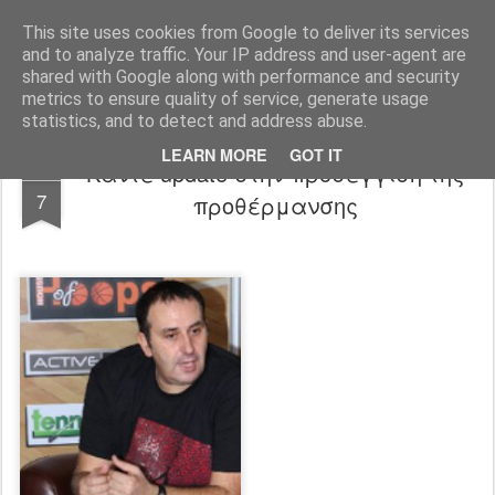
All About Basketball Coaching
Πάθος ,ομαδικότητα , μαχητικότητα , αντίληψη... με μια λέξη MΠΑΣΚΕΤ... .!!! Αγάπη μεγάλη που κρύβει πολλά μυστικά ...
This site uses cookies from Google to deliver its services
and to analyze traffic. Your IP address and user-agent are
shared with Google along with performance and security
metrics to ensure quality of service, generate usage
statistics, and to detect and address abuse.
LEARN MORE
GOT IT
Κάντε update στην προσέγγιση της
JAN
7
προθέρμανσης