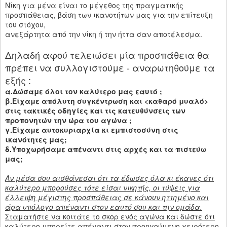
Νίκη για μένα είναι το μέγεθος της πραγματικής
προσπάθειας, βάση των ικανοτήτων μας για την επίτευξη
του στόχου,
ανεξάρτητα από την νίκη ή την ήττα σαν αποτέλεσμα.
Δηλαδή αφού τελειώσει μία προσπάθεια θα
πρέπει να συλλογιστούμε - αναρωτηθούμε τα
εξής :
α.Δώσαμε όλοι τον καλύτερο μας εαυτό ;
β.Είχαμε απόλυτη συγκέντρωση και <καθαρό μυαλό>
στις τακτικές οδηγίες και τις κατευθύνσεις των
προπονητών την ώρα του αγώνα ;
γ.Είχαμε αυτοκυριαρχία κι εμπιστοσύνη στις
ικανότητες μας;
δ.Υποχωρήσαμε απέναντι στις αρχές και τα πιστεύω
μας;
Αν μέσα σου αισθάνεσαι ότι τα έδωσες όλα κι έκανες ότι
καλύτερο μπορούσες τότε είσαι νικητής, οι τύψεις για
έλλειψη μέγιστης προσπάθειας σε κάνουν ηττημένο και
άρα υπόλογο απέναντι στον εαυτό σου και την ομάδα.
Σταματήστε να κοιτάτε το σκορ ενός αγώνα και δώστε ότι
καλύτερο μπορείτε απέναντι στον προηγούμενο χειρότερο