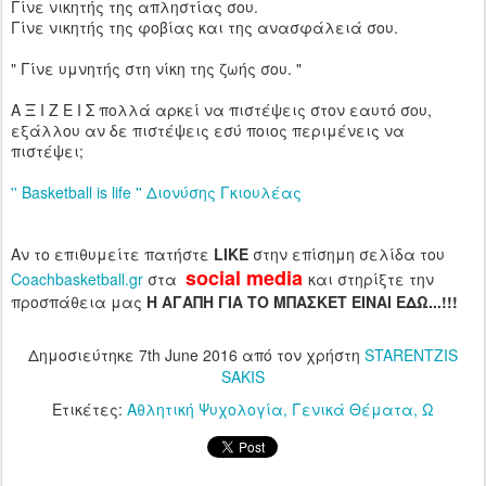
Γίνε νικητής της απληστίας σου.
Γίνε νικητής της φοβίας και της ανασφάλειά σου.
" Γίνε υμνητής στη νίκη της ζωής σου. "
Α Ξ Ι Ζ Ε Ι Σ πολλά αρκεί να πιστέψεις στον εαυτό σου,
εξάλλου αν δε πιστέψεις εσύ ποιος περιμένεις να
πιστέψει;
'' Basketball is life '' Διονύσης Γκιουλέας
Αν το επιθυμείτε πατήστε
LIKE
στην επίσημη σελίδα του
social media
Coachbasketball.gr
στα
και στηρίξτε την
προσπάθεια μας
H ΑΓΑΠΗ ΓΙΑ ΤΟ ΜΠΑΣΚΕΤ ΕΙΝΑΙ ΕΔΩ...!!!
Δημοσιεύτηκε
7th June 2016
από τον χρήστη
STARENTZIS
SAKIS
Ετικέτες:
Αθλητική Ψυχολογία
Γενικά Θέματα
Ω