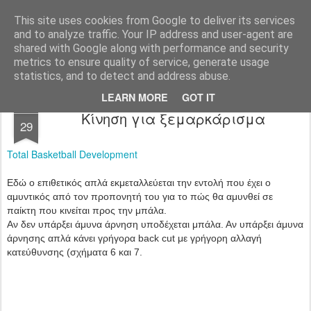
All About Basketball Coaching
Πάθος ,ομαδικότητα , μαχητικότητα , αντίληψη... με μια λέξη MΠΑΣΚΕΤ... .!!! Αγάπη μεγάλη που κρύβει πολλά μυστικά ...
This site uses cookies from Google to deliver its services
and to analyze traffic. Your IP address and user-agent are
shared with Google along with performance and security
metrics to ensure quality of service, generate usage
statistics, and to detect and address abuse.
LEARN MORE
GOT IT
APR
Κίνηση για ξεμαρκάρισμα
29
Total Basketball Development
Εδώ ο επιθετικός απλά εκμεταλλεύεται την εντολή που έχει ο
αμυντικός από τον προπονητή του για το πώς θα αμυνθεί σε
παίκτη που κινείται προς την μπάλα.
Αν δεν υπάρξει άμυνα άρνηση υποδέχεται μπάλα. Αν υπάρξει άμυνα
άρνησης απλά κάνει γρήγορα back cut με γρήγορη αλλαγή
κατεύθυνσης (σχήματα 6 και 7.