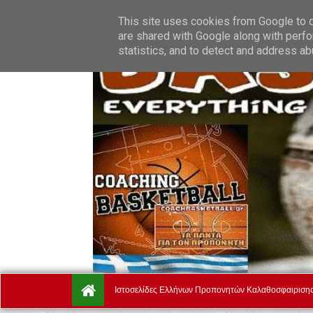
Friday, August 7.
Αρχική
Ποιοί Είμαστε
Όροι Χρήσης
This site uses cookies from Google to de
are shared with Google along with perfo
statistics, and to detect and address ab
Ιστοσελίδες Ελλήνων Προπονητών Καλαθοσφαιριση