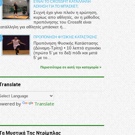
ΕΊΝΑΙ ΤΟ CROSSFIT ΚΑΤΆΛΛΗΛΗ
ΆΣΚΗΣΗ ΓΙΑ ΤΟ ΜΠΆΣΚΕΤ;
Συχνή έχει γίνει πλεόν η ερώτηση,
κυρίως απο αθλητές, αν η μέθοδος
προπόνησης του Crossfit είναι
κατάλληλη για αθλητές μπάσκετ ή...
ΠΡΟΠΌΝΗΣΗ ΦΥΣΙΚΉΣ ΚΑΤΆΣΤΑΣΗΣ
Προπόνηση Φυσικής Κατάστασης
(Δύναμη-Τρίτη) • 10 λεπτά σχοινάκι
(πρώτα 5’ με το δεξί πόδι και μετά
5’ με το...
Περισσότερα σε αυτή την κατηγορία »
Translate
owered by
Translate
Τα Μυστικά Της Ντρίμπλας