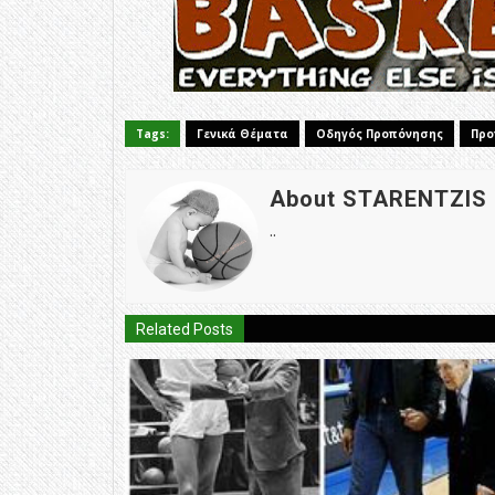
Tags:
Γενικά Θέματα
Οδηγός Προπόνησης
Προ
About STARENTZIS
..
Related Posts