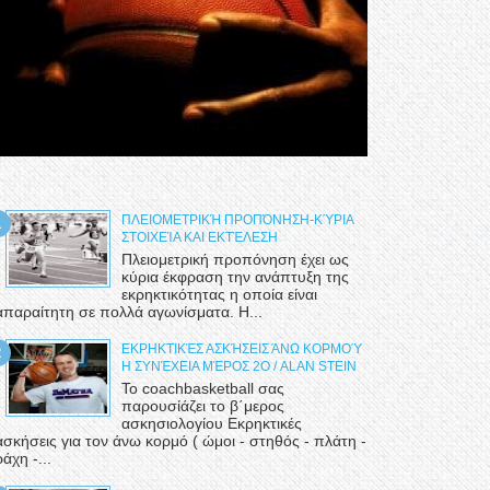
ΠΛΕΙΟΜΕΤΡΙΚΉ ΠΡΟΠΌΝΗΣΗ-ΚΎΡΙΑ
ΣΤΟΙΧΕΊΑ ΚΑΙ ΕΚΤΈΛΕΣΗ
Πλειομετρική προπόνηση έχει ως
κύρια έκφραση την ανάπτυξη της
εκρηκτικότητας η οποία είναι
απαραίτητη σε πολλά αγωνίσματα. Η...
ΕΚΡΗΚΤΙΚΈΣ ΑΣΚΉΣΕΙΣ ΆΝΩ ΚΟΡΜΟΎ
Η ΣΥΝΈΧΕΙΑ ΜΈΡΟΣ 2Ο / ALAN STEIN
Το coachbasketball σας
παρουσίάζει το β΄μερος
ασκησιολογίου Εκρηκτικές
ασκήσεις για τον άνω κορμό ( ώμοι - στηθός - πλάτη -
ράχη -...