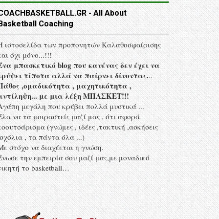
COACHBASKETBALL.GR - All About
Basketball Coaching
Η ιστοσελίδα των προπονητών Kαλαθοσφαίρισης
και όχι μόνο...!!!
Ένα μπασκετικό blog που κανένας δεν έχει να
κρύψει τίποτα αλλά να παίρνει δίνοντας.
..
Πάθος ,ομαδικότητα , μαχητικότητα ,
αντίληψη... με μια λέξη MΠΑΣΚΕΤ!!!
Αγάπη μεγάλη που κρύβει πολλά μυστικά ...
Έλα να τα μοιραστείς μαζί μας , ότι αφορά
κοουτσάρισμα (γνώμες , ιδέες ,τακτική ,ασκήσεις
,σχόλια , τα πάντα όλα ...)
Με στόχο να διαχέεται η γνώση.
Ένωσε την εμπειρία σου μαζί μας,με μοναδικό
νικητή το basketball…