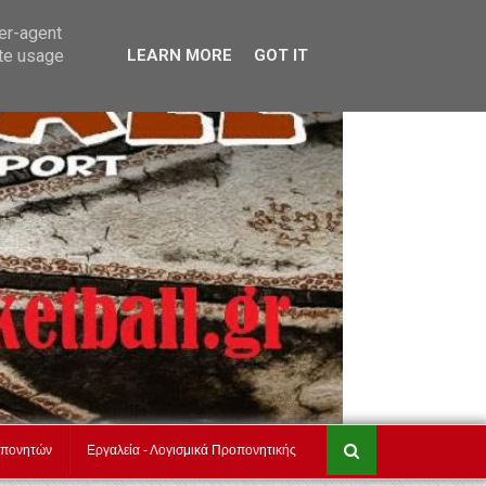
akadimiesbasket.gr
Επικοινωνία
ser-agent
ate usage
LEARN MORE
GOT IT
οπονητών
Εργαλεία - Λογισμικά Προπονητικής