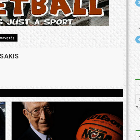
πονητής
 SAKIS
P