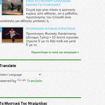
ΕΊΝΑΙ ΤΟ CROSSFIT ΚΑΤΆΛΛΗΛΗ
ΆΣΚΗΣΗ ΓΙΑ ΤΟ ΜΠΆΣΚΕΤ;
Συχνή έχει γίνει πλεόν η ερώτηση,
κυρίως απο αθλητές, αν η μέθοδος
προπόνησης του Crossfit είναι
κατάλληλη για αθλητές μπάσκετ ή...
ΠΡΟΠΌΝΗΣΗ ΦΥΣΙΚΉΣ ΚΑΤΆΣΤΑΣΗΣ
Προπόνηση Φυσικής Κατάστασης
(Δύναμη-Τρίτη) • 10 λεπτά σχοινάκι
(πρώτα 5’ με το δεξί πόδι και μετά
5’ με το...
Περισσότερα σε αυτή την κατηγορία »
Translate
owered by
Translate
Τα Μυστικά Της Ντρίμπλας