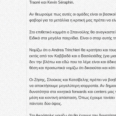
Traoré και Kevin Séraphin.
Αν θεωρούμε πως αυτές οι ομάδες είναι οι βασικοί
φαβορί για τα μετάλλια η κριτική μας πρέπει να ε
Στο επιθετικό κομμάτι ο Σπανούλης θα αναγκαστεί
Ειδικά στα μεγάλα παιχνίδια. Είναι ο σταρ αυτής 
Νομίζω ότι ο Andrea Trinchieri θα κρατήσει και του
εκτός από τον Καββαδά και ο Βασιλειάδης (για μ
δεν την βλέπω και εδώ που τα λέμε είναι και άδικο
θέση και προσωπικά νομίζω ότι δικαιούται και κά
Οι Ζήσης, Σλούκας και Κατσίβελης πρέπει να βοη
να αποκτήσουμε μεγαλύτερη ισορροπία. Αν δημιο
δυνατότητα στα κινητικά forwards και centers μας
μέση και κοντινή απόσταση. Όπως έχουμε τονίσει
πάντοτε δύο όψεις.
Στο Ακρόπολις νομίζω ότι θα έχουμε την δυνατότη