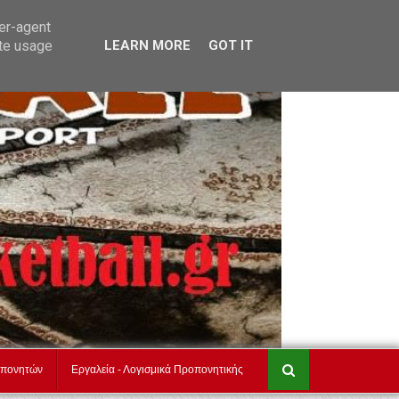
akadimiesbasket.gr
Επικοινωνία
ser-agent
ate usage
LEARN MORE
GOT IT
οπονητών
Εργαλεία - Λογισμικά Προπονητικής