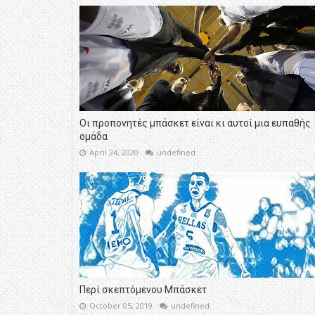
Οι προπονητές μπάσκετ είναι κι αυτοί μια ευπαθής
ομάδα
April 24, 2020
undefined
Περί σκεπτόμενου Μπάσκετ
October 05, 2019
undefined