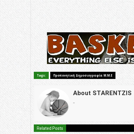
Tags:
Προπονητική Δημοσιογραφία Μ.Μ.Ε
About STARENTZIS
..
Related Posts