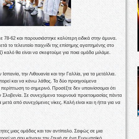
ε 78-62 και παρουσιάστηκε καλύτερη ειδικά στην άμυνα.
τά το τελευταίο παιχνίδι της επίσημης αγαπημένης στο
ί καλό θα είναι να σκεφτούμε για ποια ομάδα μιλάμε.
 Ισπανία, την Λιθουανία και την Γαλλία, για τα μετάλλια.
πορεί και να κάνω λάθος. Τα δύο προηγούμενα
περίπτωση το σημερινό. Προσέξτε δεν υπαινίσσομαι ότι
στην Σλοβενία. Σε συνεχόμενα τουρνουά προετοιμασίας πάντα
μετά από συνεχόμενες νίκες. Καλή είναι και η ήττα για να
ότητες μιας ομάδας και τον αντίπαλο. Σαφώς σε μια
ορεί να σου κάνουν την ζημιά σε ένα Ευρωπαϊκό