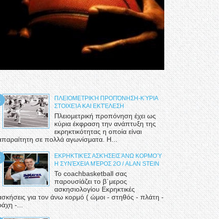
ΠΛΕΙΟΜΕΤΡΙΚΉ ΠΡΟΠΌΝΗΣΗ-ΚΎΡΙΑ
ΣΤΟΙΧΕΊΑ ΚΑΙ ΕΚΤΈΛΕΣΗ
Πλειομετρική προπόνηση έχει ως
κύρια έκφραση την ανάπτυξη της
εκρηκτικότητας η οποία είναι
απαραίτητη σε πολλά αγωνίσματα. Η...
ΕΚΡΗΚΤΙΚΈΣ ΑΣΚΉΣΕΙΣ ΆΝΩ ΚΟΡΜΟΎ
Η ΣΥΝΈΧΕΙΑ ΜΈΡΟΣ 2Ο / ALAN STEIN
Το coachbasketball σας
παρουσίάζει το β΄μερος
ασκησιολογίου Εκρηκτικές
ασκήσεις για τον άνω κορμό ( ώμοι - στηθός - πλάτη -
ράχη -...