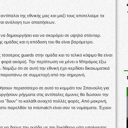
 αντίπαλοι της εθνικής μας και μαζί τους αποτελούμε τα
ίναι ανάλογη των απαιτήσεων.
 να δημιουργήσει και να σκοράρει σε υψηλά στάνταρ.
της ομάδας και η απόδοση του θα είναι βαρόμετρο.
ς τέσσερεις guards στην ομάδα και το τελικό κόψιμο θα είναι
ια φορά ακόμα). Την περίπτωση να μένει ο Μπράμος έξω
. Νομίζω ότι σε αυτή την εθνική έχει κερδίσει δικαιωματικά
τι παραπάνω σε συμμετοχή από την σημερινή.
θήσουν περισσότερο σε αυτό το κομμάτι τον Σπανούλη για
υργήσουν ρήγματα στις αντίπαλες άμυνες θα δώσουν την
 να "δουν″ το καλάθι ανοιχτό πολλές φορές. Από μακρινή,
 στο παρελθόν τα mismatch είναι σαν τα νομίσματα. Έχουν
τα να δούμε την ομάδα με πιο ξεκάθαρο μάτι μπαίνοντας