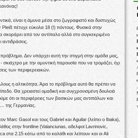
 κανόνας!
ντικά, είναι η άμυνα μέσα στο ζωγραφιστό και δυστυχώς
Pleiß πέτυχε εύκολα 18 (!) πόντους. Φυσικά στην
θα σκοράρει από τον αντίπαλο αλλά στο συγκεκριμένο
ι αντιδράσεις.
εις πρόβλημα. Δεν υπάρχει αυτή την στιγμή στην ομάδα μας,
 - σκιάχτρο με την αμυντική παρουσία που να τρομάζει, όχι
ύσεις των περιφερειακών.
άλλους η αλτικότητα. Άρα το πρόβλημα αυτό θα πρέπει να
πίπεδο. Θα χρειαστεί ομαδική και συγχρονισμένη δουλειά
ύμε ότι οι περιφέρειες των βασικών μας αντιπάλων και
ν… της Γερμανίας.
ν Marc Gasol και τους Gabriel και Aguilar (λείπει ο Ibaka),
άθος στην frontline (Valanciunas, αδελφοί Lavrinovic,
nca στα 2.15 κάτω από το καλάθι και λείπουν και οι Ali