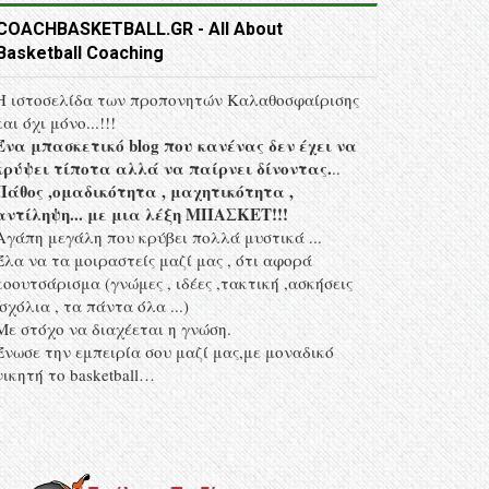
COACHBASKETBALL.GR - All About
Basketball Coaching
Η ιστοσελίδα των προπονητών Kαλαθοσφαίρισης
και όχι μόνο...!!!
Ένα μπασκετικό blog που κανένας δεν έχει να
κρύψει τίποτα αλλά να παίρνει δίνοντας.
..
Πάθος ,ομαδικότητα , μαχητικότητα ,
αντίληψη... με μια λέξη MΠΑΣΚΕΤ!!!
Αγάπη μεγάλη που κρύβει πολλά μυστικά ...
Έλα να τα μοιραστείς μαζί μας , ότι αφορά
κοουτσάρισμα (γνώμες , ιδέες ,τακτική ,ασκήσεις
,σχόλια , τα πάντα όλα ...)
Με στόχο να διαχέεται η γνώση.
Ένωσε την εμπειρία σου μαζί μας,με μοναδικό
νικητή το basketball…