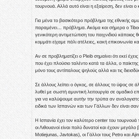
τουρνουά. Αλλά αυτό είναι η εξαίρεση, δεν είναι ο
Για μένα το βασικότερο πρόβλημα της εθνικής αμυ
παραμένει… πρόβλημα. Ακόμα και σήμερα ο Tibor 
γενικότερη αντιμετώπιση του παιχνιδιού κάποιος 
κομμάτι είχαμε πάλι ατέλειες, κακή επικοινωνία κα
Αν σε προβληματίζει ο Pleib σημαίνει ότι εκεί έχ
που έχει πλούσιο ταλέντο κατά τα άλλα, ο παίκτης
μόνο τους αντίπαλους ψηλούς αλλά και τις διεισδ
Σε άλλους λείπει ο όγκος, σε άλλους το ύψος σε 
λυθεί με σωστή αμυντική λειτουργία σε ομαδικό ε
για να καλύψουμε αυτήν την τρύπα αν αναλογιστο
ειδικά των Ισπανών και των Γάλλων δεν είναι σα
Η Ισπανία έχει τον καλύτερο center του τουρνουά το
οι Λιθουανοί είναι πολύ δυνατοί και έχουν μεγάλο β
Motiejunas, Javtokas), οι Γάλλοι τους Petro και Aji