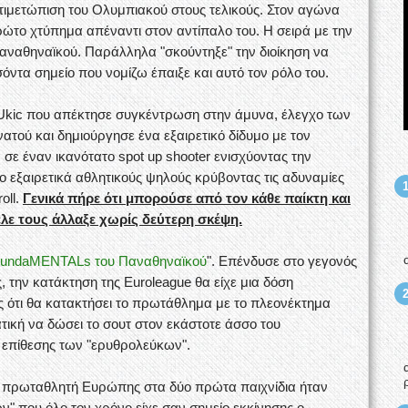
ντιμετώπιση του Ολυμπιακού στους τελικούς. Στον αγώνα
ώτο χτύπημα απέναντι στον αντίπαλο του. Η σειρά με την
αναθηναϊκού. Παράλληλα "σκούντηξε" την διοίκηση να
όντα σημείο που νομίζω έπαιξε και αυτό τον ρόλο του.
Ukic που απέκτησε συγκέντρωση στην άμυνα, έλεγχο των
τού και δημιούργησε ένα εξαιρετικό δίδυμο με τον
ε έναν ικανότατο spot up shooter ενισχύοντας την
 εξαιρετικά αθλητικούς ψηλούς κρύβοντας τις αδυναμίες
oll.
Γενικά πήρε ότι μπορούσε από τον κάθε παίκτη και
λε τους άλλαξε χωρίς δεύτερη σκέψη.
FundaMENTALs του Παναθηναϊκού
". Επένδυσε στο γεγονός
, την κατάκτηση της Euroleague θα είχε μια δόση
 ότι θα κατακτήσει το πρωτάθλημα με το πλεονέκτημα
τική να δώσει το σουτ στον εκάστοτε άσσο του
 επίθεσης των "ερυθρολεύκων".
ον πρωταθλητή Ευρώπης στα δύο πρώτα παιχνίδια ήταν
" που όλο τον χρόνο είχε σαν σημείο εκκίνησης ο