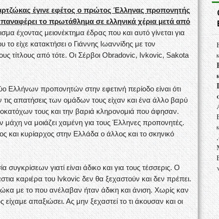
παρτζώκας έγινε εφέτος ο πρώτος Έλληνας προπονητής
επαναφέρει το πρωτάθλημα σε ελληνικά χέρια μετά από
σμα έχοντας μειονέκτημα έδρας που και αυτό γίνεται για
 το είχε κατακτήσει ο Γιάννης Ιωαννίδης με τον
ς τίτλους από τότε. Οι Σέρβοι Obradovic, Ivkovic, Sakota
ύο Ελλήνων προπονητών στην εφετινή περίοδο είναι ότι
ν τις απατήσεις των ομάδων τους είχαν και ένα άλλο βαρύ
οκατόχων τους και την βαριά κληρονομιά που άφησαν.
την μάχη να μοιάζει χαμένη για τους Έλληνες προπονητές.
 και κυρίαρχος στην Ελλάδα ο άλλος και το σκηνικό
 συγκρίσεων γιατί είναι άδικο και για τους τέσσερις. Ο
στια καριέρα του Ivkovic δεν θα ξεχαστούν και δεν πρέπει.
ώκα με το που ανέλαβαν ήταν άδικη και άνιση. Χωρίς καν
 είχαμε απαξιώσει. Ας μην ξεχαστεί το τι άκουσαν και οι