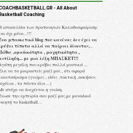
COACHBASKETBALL.GR - All About
Basketball Coaching
Η ιστοσελίδα των προπονητών Kαλαθοσφαίρισης
και όχι μόνο...!!!
Ένα μπασκετικό blog που κανένας δεν έχει να
κρύψει τίποτα αλλά να παίρνει δίνοντας.
..
Πάθος ,ομαδικότητα , μαχητικότητα ,
αντίληψη... με μια λέξη MΠΑΣΚΕΤ!!!
Αγάπη μεγάλη που κρύβει πολλά μυστικά ...
Έλα να τα μοιραστείς μαζί μας , ότι αφορά
κοουτσάρισμα (γνώμες , ιδέες ,τακτική ,ασκήσεις
,σχόλια , τα πάντα όλα ...)
Με στόχο να διαχέεται η γνώση.
Ένωσε την εμπειρία σου μαζί μας,με μοναδικό
νικητή το basketball…