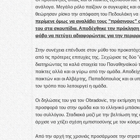
ανάλογα. Μεγάλο ρόλο παίζουν οι συγκυρίες και
θεώρησαν ρίσκο την απόφαση του Πεδουλάκη να α
περίμενε όμως να αναλάβει τους "πράσινους" σε
του στα σκουπίδια. Αποδέχθηκε την πρόκληση 
φόβο να πετύχει αδιαφορώντας για την περιρρέ
Στην συνέχεια επένδυσε στον μύθο του προκατόχο
από τις πρότερες επιτυχίες της. Ξεχώρισε τις δύο
διατηρώντας τα καλά στοιχεία του Παναθηναϊκού 
παίκτες αλλά και οι γύρω από την ομάδα. Αποδείχ
παικτών και οι Αλβέρτης, Παπαδόπουλος και οι υπ
τον τρόπο που λειτουργεί η ομάδα.
Οι δηλώσεις του για τον Obradovic, την εκτίμηση
προσφορά του στην ομάδα και το ελληνικό μπάσκε
του συλλόγου. Σταδιακά μαζί με την βελτίωση της
άρχισε να χτίζει σχέση εμπιστοσύνης με τον κόσμο
Από την αρχή της χρονιάς προσάρμοσε την στρατηγ