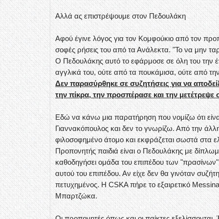
Αλλά ας επιστρέψουμε στον Πεδουλάκη
Αφού έγινε λόγος για τον Κομφούκιο από τον προ
σοφές ρήσεις του από τα Ανάλεκτα. "Το να μην ταρ
Ο Πεδουλάκης αυτό το εφάρμοσε σε όλη του την έ
αγγλικά του, ούτε από τα πουκάμισα, ούτε από τη
Δεν παρασύρθηκε σε συζητήσεις για να αποδείξε
την πίκρα, την προσπέρασε και την μετέτρεψε 
Εδώ να κάνω μια παρατήρηση που νομίζω ότι είνα
Γιαννακόπουλος και δεν το γνωρίζω. Από την άλλη 
φιλοσοφημένο άτομο και εκφράζεται σωστά στα ε
Προπονητής παιδιά είναι ο Πεδουλάκης με δίπλωμα,
καθοδηγήσει ομάδα του επιπέδου των "πρασίνων",
αυτού του επιπέδου. Αν είχε δεν θα γινόταν συζήτ
πετυχημένος. Η CSKA πήρε το εξαιρετικό Messina
Μπαρτζώκα.
Οι προπονητές όπως και οι παίκτες εξελίσσονται. 