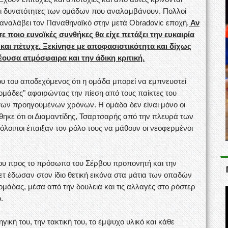
 οι δυνατότητες των ομάδων που αναλαμβάνουν. Πολλοί
ναλάβει τον Παναθηναϊκό στην μετά Obradovic εποχή.
Αν
 ποιο ευνοϊκές συνθήκες θα είχε πετάξει την ευκαιρία
και πέτυχε. Ξεκίνησε με αποφασιστικότητα και δίχως
ουσα ατμόσφαιρα και την άδικη κριτική.
υ του αποδεχόμενος ότι η ομάδα μπορεί να εμπνευστεί
 "ομάδες" αφαιρώντας την πίεση από τους παίκτες του
των προηγουμένων χρόνων. Η ομάδα δεν είναι μόνο οι
θηκε ότι οι Διαμαντίδης, Τσαρτσαρής από την πλευρά των
όλοιποι έπαιξαν τον ρόλο τους να μάθουν οι νεοφερμένοι
 του προς το πρόσωπο του Σέρβου προπονητή και την
τ έδωσαν στον ίδιο θετική εικόνα στα μάτια των οπαδών
 ομάδας, μέσα από την δουλειά και τις αλλαγές στο ρόστερ
.
ική του, την τακτική του, το έμψυχο υλικό και κάθε