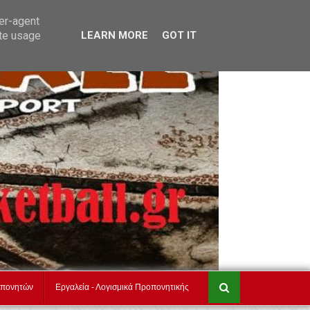
akadimiesbasket.gr
Επικοινωνία
ser-agent
ate usage
LEARN MORE
GOT IT
οπονητών
Εργαλεία - Λογισμικά Προπονητικής