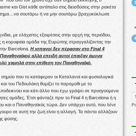
sme και Gist κάθε αντίπαλο στις διεισδύσεις στην ρακέτα
ρώτημα…να σουτάρω ή να μην σουτάρω βραχυκύκλωσε
ίδια, με ελάχιστες εξαιρέσεις στην αρχή της περιόδου,
ως η κορυφαία ομάδα της Ευρώπης στραγγαλίζοντας την
 την Barcelona.
Η ισπανοί δεν πέρασαν στο Final 4
 Παναθηναϊκού αλλά επειδή αυτοί έπαιξαν άμυνα
ολύ χαμηλά στην επίθεση τον Παναθηναϊκό.
σημείο που το κατάφεραν οι Καταλανοί και φυσιολογικά
 και του Πεδουλάκη θυμίζει το παραμύθι με το
Αποδεικνύει και κάτι άλλο που έχω γράψει σε προηγούμενα
ες ομάδες. Έτσι φάνταζε πριν το Final 4 η Barcelona ή η
P
ου και ο Παναθηναϊκός τώρα. Δεν υπάρχει αυτό, που λένε
ίγουρο σε αυτή την ζωή είναι η αλλαγή. Τα πάντα αλλάζουν
ης φύσης.