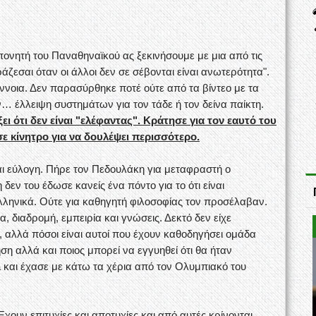
πονητή του Παναθηναϊκού ας ξεκινήσουμε με μια από τις
άζεσαι όταν οι άλλοι δεν σε σέβονται είναι ανωτερότητα".
ννοια. Δεν παρασύρθηκε ποτέ ούτε από τα βίντεο με τα
ν… έλλειψη συστημάτων για τον τάδε ή τον δείνα παίκτη.
ι ότι δεν είναι "ελέφαντας". Κράτησε για τον εαυτό του
σε κίνητρο για να δουλέψει περισσότερο.
ι εύλογη. Πήρε τον Πεδουλάκη για μεταφραστή ο
δεν του έδωσε κανείς ένα πόντο για το ότι είναι
λληνικά. Ούτε για καθηγητή φιλοσοφίας τον προσέλαβαν.
 διαδρομή, εμπειρία και γνώσεις. Δεκτό δεν είχε
 αλλά πόσοι είναι αυτοί που έχουν καθοδηγήσει ομάδα
ηση αλλά και ποιος μπορεί να εγγυηθεί ότι θα ήταν
 και έχασε με κάτω τα χέρια από τον Ολυμπιακό του
Έχουν επιτυχίες και αποτυχίες και από αυτές κρίνονται