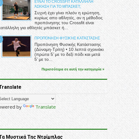
ΕΊΝΑΙ ΤΟ CROSSFIT ΚΑΤΆΛΛΗΛΗ
ΆΣΚΗΣΗ ΓΙΑ ΤΟ ΜΠΆΣΚΕΤ;
Συχνή έχει γίνει πλεόν η ερώτηση,
κυρίως απο αθλητές, αν η μέθοδος
προπόνησης του Crossfit είναι
κατάλληλη για αθλητές μπάσκετ ή...
ΠΡΟΠΌΝΗΣΗ ΦΥΣΙΚΉΣ ΚΑΤΆΣΤΑΣΗΣ
Προπόνηση Φυσικής Κατάστασης
(Δύναμη-Τρίτη) • 10 λεπτά σχοινάκι
(πρώτα 5’ με το δεξί πόδι και μετά
5’ με το...
Περισσότερα σε αυτή την κατηγορία »
Translate
owered by
Translate
Τα Μυστικά Της Ντρίμπλας