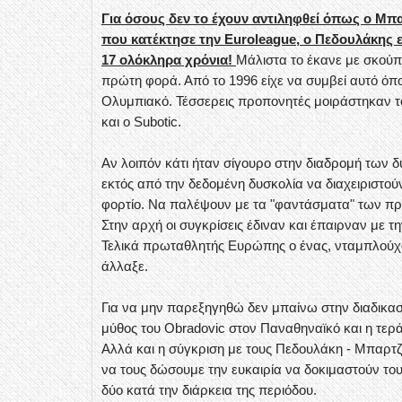
Για όσους δεν το έχουν αντιληφθεί όπως ο Μ
που κατέκτησε την Euroleague, ο Πεδουλάκης 
17 ολόκληρα χρόνια!
Μάλιστα το έκανε με σκούπι
πρώτη φορά. Από το 1996 είχε να συμβεί αυτό όπου
Ολυμπιακό. Τέσσερεις προπονητές μοιράστηκαν του
και ο Subotic.
Αν λοιπόν κάτι ήταν σίγουρο στην διαδρομή των δ
εκτός από την δεδομένη δυσκολία να διαχειριστού
φορτίο. Να παλέψουν με τα "φαντάσματα" των πρ
Στην αρχή οι συγκρίσεις έδιναν και έπαιρναν με 
Τελικά πρωταθλητής Ευρώπης ο ένας, νταμπλούχος
άλλαξε.
Για να μην παρεξηγηθώ δεν μπαίνω στην διαδικασία
μύθος του Obradovic στον Παναθηναϊκό και η τερά
Αλλά και η σύγκριση με τους Πεδουλάκη - Μπαρτζ
να τους δώσουμε την ευκαιρία να δοκιμαστούν τους
δύο κατά την διάρκεια της περιόδου.