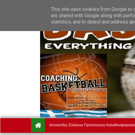
Friday, August 7.
Αρχική
Ποιοί Είμαστε
Όροι Χρήσης
This site uses cookies from Google to de
are shared with Google along with perfo
statistics, and to detect and address ab
Ιστοσελίδες Ελλήνων Προπονητών Καλαθοσφαιριση