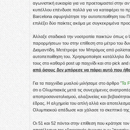
αγωνιστική ευκαιρία για να προετοιμαστεί στην α
κυπέλλου επένδυσε πολλά για να καταφέρει το πρ
Barcelona σφυρηλάτησε την αυτοπεποίθηση του Π
επιλέξει δύο παίκτες ακόμα με συγκεκριμένα προσ
Άλλαξε σταδιακά την νοοτροπία παικτών όπως ο 
παρορμήσεων του στην επίθεση στο μέτρο του δυνα
Διαμαντίδη. Μετέτρεψε τον Μπράμος από ρολίστα σ
αυτοπεποίθηση του. Χρησιμοποίησε κατάλληλα δύο
τους στο καθαρό post up παιχνίδι και στο pick and r
από όσους δεν μπόρεσε να πάρει αυτό που ήθε
Για τα παιχνίδια μυαλού μιλήσαμε στο άρθρο "
Τα 
ότι ο Ολυμπιακός μετά τις συνεχόμενες ανατροπές
αποπροσανατολισμού, αλαζονείας και βεβαιότητας
έδρας. Η αλχημεία του απλή αλλά και αποτελεσμα
Ολυμπιακού απέδωσε και χάλασε το σκεπτικό της
Οι 51 και 52 πόντοι στην επίθεση που κράτησε τ
αποτέλεσμα της εξαιρετικής άμυνας των "πρασίνων