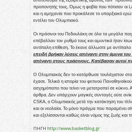
προπονητής τους. Όμως η φοβία που πότισαν οι La
και η αμηχανία που προκάλεσε το υπαρξιακό ε
εντέλει τον Ολυμπιακό.
Οι πράσινοι του Πεδουλάκη σε όλα τα μεγάλα παιχν
επέβαλλαν τον ρυθμό τους και αμυντικά ήταν ίσ
αντίπαλη επίθεση. Το έκανε άλλωστε με αντίπαλο
επειδή βρήκαν λύσεις απέναντι στην άμυνα του
απέναντι στους πράσινους. Κατέβασαν αυτοί π
Ο Ολυμπιακός δεν το κατόρθωσε τουλάχιστον στο 
έχασε. Τελικά η ιστορία του φετινού Παναθηναϊκού
ασχημόπαπο που τείνει να μετατραπεί σε κύκνο. 
άρθρα. Δεν υπάρχουν μαγικές συνταγές ούτε ανίκητ
CSKA, ο Ολυμπιακός μετά την κατάκτηση του τίτλ
και οι νεολαίοι. Το μόνο πράγμα που παραμένει σ
και εξελίσσονται καθώς είναι νόμος της ζωής και τ
ΠΗΓΗ
http://www.basketblog.gr