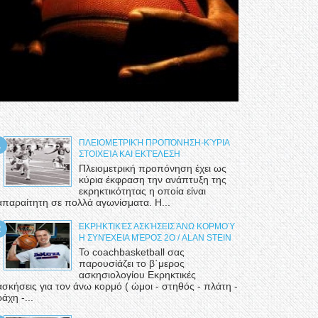
ΠΛΕΙΟΜΕΤΡΙΚΉ ΠΡΟΠΌΝΗΣΗ-ΚΎΡΙΑ
ΣΤΟΙΧΕΊΑ ΚΑΙ ΕΚΤΈΛΕΣΗ
Πλειομετρική προπόνηση έχει ως
κύρια έκφραση την ανάπτυξη της
εκρηκτικότητας η οποία είναι
απαραίτητη σε πολλά αγωνίσματα. Η...
ΕΚΡΗΚΤΙΚΈΣ ΑΣΚΉΣΕΙΣ ΆΝΩ ΚΟΡΜΟΎ
Η ΣΥΝΈΧΕΙΑ ΜΈΡΟΣ 2Ο / ALAN STEIN
Το coachbasketball σας
παρουσίάζει το β΄μερος
ασκησιολογίου Εκρηκτικές
ασκήσεις για τον άνω κορμό ( ώμοι - στηθός - πλάτη -
ράχη -...