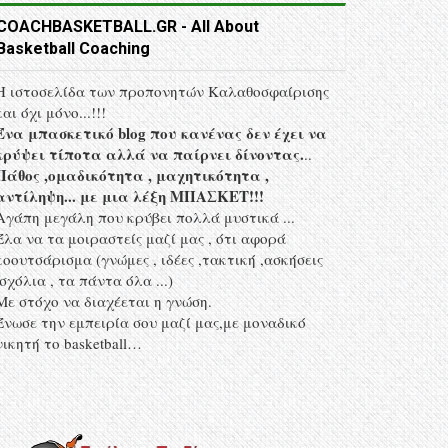
COACHBASKETBALL.GR - All About
Basketball Coaching
Η ιστοσελίδα των προπονητών Kαλαθοσφαίρισης
και όχι μόνο...!!!
Ένα μπασκετικό blog που κανένας δεν έχει να
κρύψει τίποτα αλλά να παίρνει δίνοντας.
..
Πάθος ,ομαδικότητα , μαχητικότητα ,
αντίληψη... με μια λέξη MΠΑΣΚΕΤ!!!
Αγάπη μεγάλη που κρύβει πολλά μυστικά ...
Έλα να τα μοιραστείς μαζί μας , ότι αφορά
κοουτσάρισμα (γνώμες , ιδέες ,τακτική ,ασκήσεις
,σχόλια , τα πάντα όλα ...)
Με στόχο να διαχέεται η γνώση.
Ένωσε την εμπειρία σου μαζί μας,με μοναδικό
νικητή το basketball…