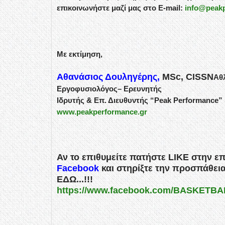
επικοινωνήστε μαζί μας στο E-mail:
info@peakp
Με εκτίμηση,
Αθανάσιος Δουληγέρης,
MSc, CISSN
Αθ
Εργοφυσιολόγος– Ερευνητής
Ιδρυτής & Επ. Διευθυντής “Peak Performance”
www.peakperformance.gr
Αν το επιθυμείτε πατήστε LIKE στην ε
Facebook
και στηρίξτε την προσπάθε
ΕΔΩ...!!!
https://www.facebook.com/BASKETB