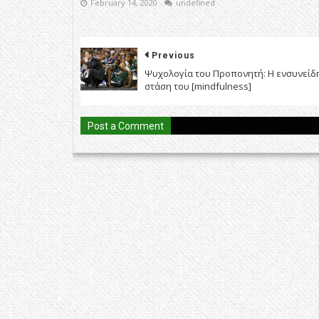
February 14, 2020
undefined
Previous
Ψυχολογία του Προπονητή: Η ενσυνείδ
στάση του [mindfulness]
Post a Comment