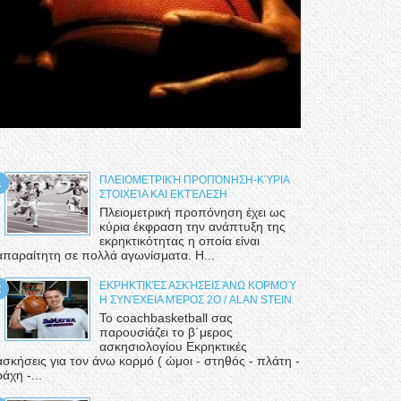
ΠΛΕΙΟΜΕΤΡΙΚΉ ΠΡΟΠΌΝΗΣΗ-ΚΎΡΙΑ
ΣΤΟΙΧΕΊΑ ΚΑΙ ΕΚΤΈΛΕΣΗ
Πλειομετρική προπόνηση έχει ως
κύρια έκφραση την ανάπτυξη της
εκρηκτικότητας η οποία είναι
απαραίτητη σε πολλά αγωνίσματα. Η...
ΕΚΡΗΚΤΙΚΈΣ ΑΣΚΉΣΕΙΣ ΆΝΩ ΚΟΡΜΟΎ
Η ΣΥΝΈΧΕΙΑ ΜΈΡΟΣ 2Ο / ALAN STEIN
Το coachbasketball σας
παρουσίάζει το β΄μερος
ασκησιολογίου Εκρηκτικές
ασκήσεις για τον άνω κορμό ( ώμοι - στηθός - πλάτη -
ράχη -...