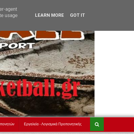
τ
akadimiesbasket.gr
Επικοινωνία
ser-agent
ate usage
LEARN MORE
GOT IT
οπονητών
Εργαλεία - Λογισμικά Προπονητικής