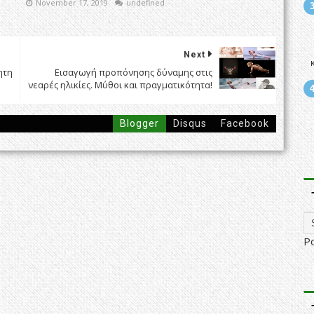
November 17, 2019
undefined
Next
ητη
Εισαγωγή προπόνησης δύναμης στις
νεαρές ηλικίες. Μύθοι και πραγματικότητα!
Blogger
Disqus
Facebook
P