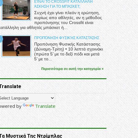
ΕΊΝΑΙ ΤΟ CROSSFIT ΚΑΤΆΛΛΗΛΗ
ΆΣΚΗΣΗ ΓΙΑ ΤΟ ΜΠΆΣΚΕΤ;
Συχνή έχει γίνει πλεόν η ερώτηση,
κυρίως απο αθλητές, αν η μέθοδος
προπόνησης του Crossfit είναι
κατάλληλη για αθλητές μπάσκετ ή...
ΠΡΟΠΌΝΗΣΗ ΦΥΣΙΚΉΣ ΚΑΤΆΣΤΑΣΗΣ
Προπόνηση Φυσικής Κατάστασης
(Δύναμη-Τρίτη) • 10 λεπτά σχοινάκι
(πρώτα 5’ με το δεξί πόδι και μετά
5’ με το...
Περισσότερα σε αυτή την κατηγορία »
Translate
owered by
Translate
Τα Μυστικά Της Ντρίμπλας