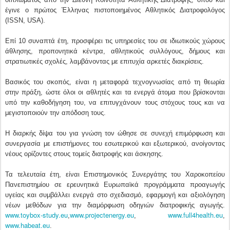
έγινε ο πρώτος Έλληνας πιστοποιημένος Αθλητικός Διατροφολόγος
(ISSN, USA).
Επί 10 συναπτά έτη, προσφέρει τις υπηρεσίες του σε ιδιωτικούς χώρους
άθλησης, προπονητικά κέντρα, αθλητικούς συλλόγους, δήμους και
στρατιωτικές σχολές, λαμβάνοντας με επιτυχία αρκετές διακρίσεις.
Βασικός του σκοπός, είναι η μεταφορά τεχνογνωσίας από τη θεωρία
στην πράξη, ώστε όλοι οι αθλητές και τα ενεργά άτομα που βρίσκονται
υπό την καθοδήγηση του, να επιτυγχάνουν τους στόχους τους και να
μεγιστοποιούν την απόδοση τους.
Η διαρκής δίψα του για γνώση τον ώθησε σε συνεχή επιμόρφωση και
συνεργασία με επιστήμονες του εσωτερικού και εξωτερικού, ανοίγοντας
νέους ορίζοντες στους τομείς διατροφής και άσκησης.
Τα τελευταία έτη, είναι Επιστημονικός Συνεργάτης του Χαροκοπείου
Πανεπιστημίου σε ερευνητικά Ευρωπαϊκά προγράμματα προαγωγής
υγείας και συμβάλλει ενεργά στο σχεδιασμό, εφαρμογή και αξιολόγηση
νέων μεθόδων για την διαμόρφωση οδηγιών διατροφικής αγωγής.
www.toybox-study.eu
www.projectenergy.eu
www.full4health.eu
,
,
,
www.habeat.eu
.