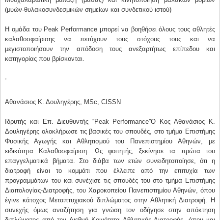
(μυών-θυλακοσυνδεσμικών σημείων και συνδετικού ιστού)
Η ομάδα του Peak Performance μπορεί να βοηθήσει όλους τους αθλητές
καλαθοσφαίρισης να πετύχουν τους στόχους τους και να
μεγιστοποιήσουν την απόδοση τους ανεξαρτήτως επίπεδου και
κατηγορίας που βρίσκονται.
Αθανάσιος Κ. Δουληγέρης, MSc, CISSN
Ιδρυτής και Επ. Διευθυντής ''Peak Performance''Ο Κος Αθανάσιος Κ.
Δουληγέρης ολοκλήρωσε τις βασικές του σπουδές, στο τμήμα Επιστήμης
Φυσικής Αγωγής και Αθλητισμού του Πανεπιστημίου Αθηνών, με
ειδικότητα Καλαθοσφαίριση. Ως φοιτητής, ξεκίνησε τα πρώτα του
επαγγελματικά βήματα. Στο διάβα των ετών συνειδητοποίησε, ότι η
διατροφή είναι το κομμάτι που έλλειπε από την επιτυχία των
προγραμμάτων του και συνέχισε τις σπουδές του στο τμήμα Επιστήμης
Διαιτολογίας-Διατροφής, του Χαροκοπείου Πανεπιστημίου Αθηνών, όπου
έγινε κάτοχος Μεταπτυχιακού διπλώματος στην Αθλητική Διατροφή. Η
συνεχής όμως αναζήτηση για γνώση τον οδήγησε στην απόκτηση
διπλώματος από την Διεθνή Κοινότητα Αθλητικής Διατροφής, όπου και