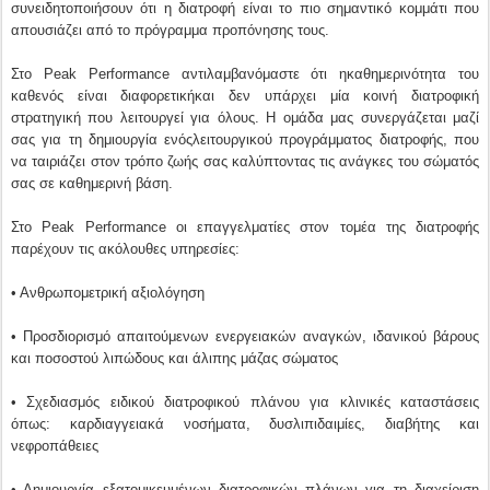
συνειδητοποιήσουν ότι η διατροφή είναι το πιο σημαντικό κομμάτι που
απουσιάζει από το πρόγραμμα προπόνησης τους.
Στο Peak Performance αντιλαμβανόμαστε ότι ηκαθημερινότητα του
καθενός είναι διαφορετικήκαι δεν υπάρχει μία κοινή διατροφική
στρατηγική που λειτουργεί για όλους. Η ομάδα μας συνεργάζεται μαζί
σας για τη δημιουργία ενόςλειτουργικού προγράμματος διατροφής, που
να ταιριάζει στον τρόπο ζωής σας καλύπτοντας τις ανάγκες του σώματός
σας σε καθημερινή βάση.
Στο Peak Performance οι επαγγελματίες στον τομέα της διατροφής
παρέχουν τις ακόλουθες υπηρεσίες:
• Ανθρωπομετρική αξιολόγηση
• Προσδιορισμό απαιτούμενων ενεργειακών αναγκών, ιδανικού βάρους
και ποσοστού λιπώδους και άλιπης μάζας σώματος
• Σχεδιασμός ειδικού διατροφικού πλάνου για κλινικές καταστάσεις
όπως: καρδιαγγειακά νοσήματα, δυσλιπιδαιμίες, διαβήτης και
νεφροπάθειες
• Δημιουργία εξατομικευμένων διατροφικών πλάνων για τη διαχείριση