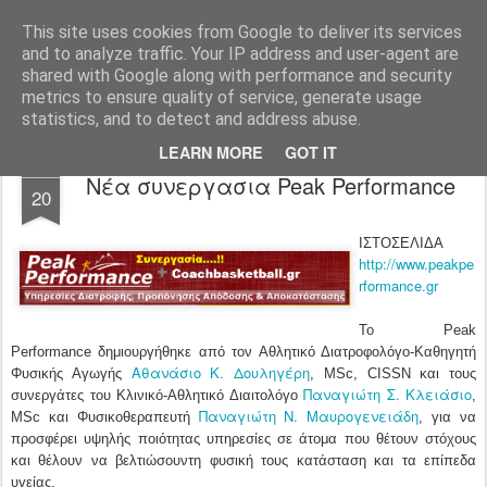
All About Basketball Coaching
Πάθος ,ομαδικότητα , μαχητικότητα , αντίληψη... με μια λέξη MΠΑΣΚΕΤ... .!!! Αγάπη μεγάλη που κρύβει πολλά μυστικά ...
This site uses cookies from Google to deliver its services
and to analyze traffic. Your IP address and user-agent are
shared with Google along with performance and security
metrics to ensure quality of service, generate usage
statistics, and to detect and address abuse.
LEARN MORE
GOT IT
MAR
Νέα συνεργασια Peak Performance
20
ΙΣΤΟΣΕΛΙΔΑ
http://www.peakpe
rformance.gr
Το Peak
Performance δημιουργήθηκε από τον Αθλητικό Διατροφολόγο-Καθηγητή
Αθανάσιο Κ. Δουληγέρη
Φυσικής Αγωγής
, MSc, CISSN και τους
Παναγιώτη Σ. Κλειάσιο
συνεργάτες του Κλινικό-Αθλητικό Διαιτολόγο
,
Παναγιώτη Ν. Μαυρογενειάδη
MSc και Φυσικοθεραπευτή
, για να
προσφέρει υψηλής ποιότητας υπηρεσίες σε άτομα που θέτουν στόχους
και θέλουν να βελτιώσουντη φυσική τους κατάσταση και τα επίπεδα
υγείας.