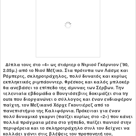
Δίπλα τους στο «4» ως στάρτερ ο Ντριού Γκόρντον (’90,
2.05μ.) από το Νιού Μέξικο. Στα πρότυπα των Λάσμε και
Ρόμπερτς, σκληροτράχηλος, πολύ δυνατός και κυρίως
εκπληκτικός ριμπάουντερ. Φρέσκος και καλός μπλοκέρ
θα ανεβάσει το επίπεδο της άμυνας των Σέρβων. Την
τελευταία εβδομάδα ο Βουγιόσεβιτς δοκιμάζει στα
try
outs
που διοργανώνει ο σύλλογος και έναν ενδιαφέρον
παίχτη, τον Μεξικανό Χόρχε Γκουτιέρεζ από το
πανεπιστήμιο της Καλιφόρνια. Πρόκειται για έναν
πολύ δυναμικό γκαρντ (παίζει κυρίως στο «2») που κάνει
πολλά πράγματα μέσα στο γήπεδο, παίζει παντού στην
περιφέρεια και το σκληροτράχηλο στυλ του δείχνει να
κολλάει γάντι στις βλέψεις του προπονητή του,