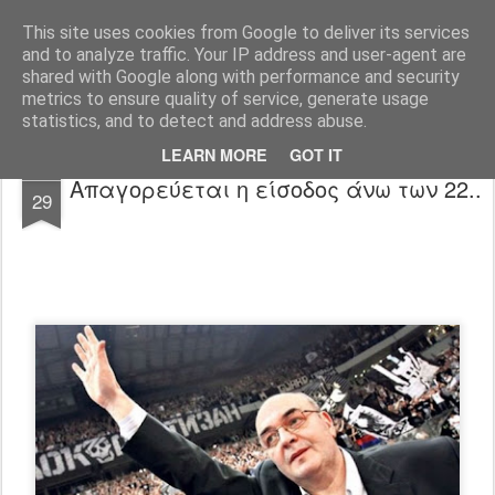
All About Basketball Coaching
Πάθος ,ομαδικότητα , μαχητικότητα , αντίληψη... με μια λέξη MΠΑΣΚΕΤ... .!!! Αγάπη μεγάλη που κρύβει πολλά μυστικά ...
This site uses cookies from Google to deliver its services
and to analyze traffic. Your IP address and user-agent are
shared with Google along with performance and security
metrics to ensure quality of service, generate usage
statistics, and to detect and address abuse.
LEARN MORE
GOT IT
APR
Απαγορεύεται η είσοδος άνω των 22..
29