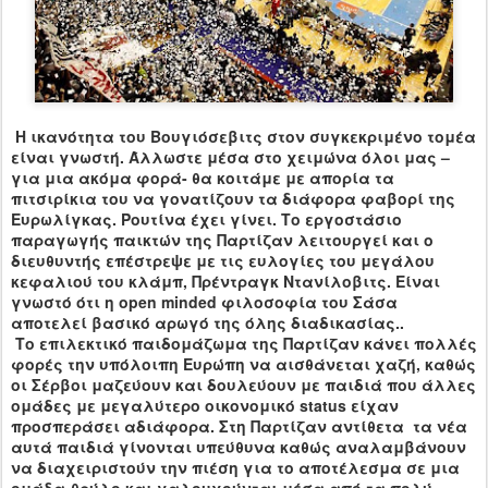
Η ικανότητα του Βουγιόσεβιτς στον συγκεκριμένο τομέα
είναι γνωστή. Άλλωστε μέσα στο χειμώνα όλοι μας –
για μια ακόμα φορά- θα κοιτάμε με απορία τα
πιτσιρίκια του να γονατίζουν τα διάφορα φαβορί της
Ευρωλίγκας. Ρουτίνα έχει γίνει. Το εργοστάσιο
παραγωγής παικτών της Παρτίζαν λειτουργεί και ο
διευθυντής επέστρεψε με τις ευλογίες του μεγάλου
κεφαλιού του κλάμπ, Πρέντραγκ Ντανίλοβιτς. Είναι
γνωστό ότι η
open
minded
φιλοσοφία του Σάσα
αποτελεί βασικό αρωγό της όλης διαδικασίας..
Το επιλεκτικό παιδομάζωμα της Παρτίζαν κάνει πολλές
φορές την υπόλοιπη Ευρώπη να αισθάνεται χαζή, καθώς
οι Σέρβοι μαζεύουν και δουλεύουν με παιδιά που άλλες
ομάδες με μεγαλύτερο οικονομικό
status
είχαν
προσπεράσει αδιάφορα. Στη Παρτίζαν αντίθετα τα νέα
αυτά παιδιά γίνονται υπεύθυνα καθώς αναλαμβάνουν
να διαχειριστούν την πιέση για το αποτέλεσμα σε μια
ομάδα-θρύλο και γαλουχούνται μέσα από τα πολύ