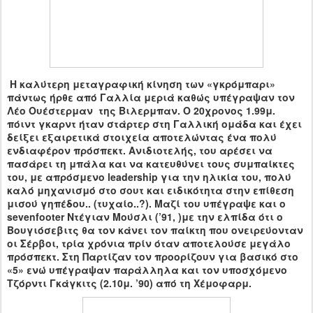
Η καλύτερη μεταγραφική κίνηση των «γκρόμπαρι»
πάντως ήρθε από Γαλλία μεριά καθώς υπέγραψαν τον
Λέο Ουέστερμαν της Βιλερμπαν. Ο 20χρονος 1.99μ.
πόιντ γκαρντ ήταν στάρτερ στη Γαλλική ομάδα και έχει
δείξει εξαιρετικά στοιχεία αποτελώντας ένα πολύ
ενδιαφέρον πρόσπεκτ. Ανιδιοτελής, του αρέσει να
πασάρει τη μπάλα και να κατευθύνει τους συμπαίκτες
του, με απρόσμενο
leadership
για την ηλικία του, πολύ
καλό μηχανισμό στο σουτ και ειδικότητα στην επίθεση
μισού γηπέδου.. (τυχαίο..?). Μαζί του υπέγραψε και ο
sevenfooter
Ντέγιαν Μούσλι (’91, )με την ελπίδα ότι ο
Βουγιόσεβιτς θα τον κάνει τον παίκτη που ονειρεύονταν
οι Σέρβοι, τρία χρόνια πρίν όταν αποτελούσε μεγάλο
πρόσπεκτ. Στη Παρτίζαν τον προορίζουν για βασικό στο
«5» ενώ υπέγραψαν παράλληλα και τον υποσχόμενο
Τζόρντι Γκάγκιτς (2.10μ. ’90) από τη Χέμοφαρμ.