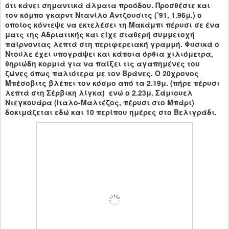
ότι κάνει σημαντικά άλματα προόδου. Προσθέστε και
τον κόμπο γκαρντ Ντανίλο Άντζουσιτς (’91, 1.96μ.) ο
οποίος κόντεψε να εκτελέσει τη Μακάμπι πέρυσι σε ένα
ματς της Αδριατικής και είχε σταθερή συμμετοχή
παίρνοντας λεπτά στη περιφερειακή γραμμή. Φυσικά ο
Ντούλε έχει υπογράψει και κάποια όρθια χιλιόμετρα,
θηριώδη κορμιά για να παίξει τις αγαπημένες του
ζώνες όπως παλιότερα με τον Βράνες. Ο 20χρονος
Μπέσοβιτς βλέπει τον κόσμο από τα 2.19μ. (πήρε πέρυσι
λεπτά στη Σέρβικη λίγκα) ενώ ο 2.23μ. Σάμιουελ
Ντεγκουάρα (Ιταλο-Μαλτέζος, πέρυσι στο Μπάρι)
δοκιμάζεται εδώ και 10 περίπου ημέρες στο Βελιγράδι.