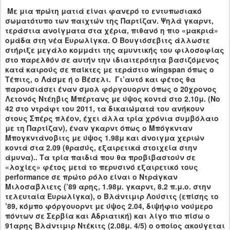
Με μια πρώτη ματιά είναι φανερό το εντυπωσιακό
σωματότυπο των παιχτών της Παρτίζαν. Ψηλά γκαρντ,
τεράστια ανοίγματα στα χέρια, πιθανό η πιο «μακριά»
ομάδα στη νέα Ευρωλίγκα. Ο Βουγιόσεβιτς άλλωστε
στήριξε μεγάλο κομμάτι της αμυντικής του φιλοσοφίας
στο παρελθόν σε αυτήν την ιδιαιτερότητα βασιζόμενος
κατά καιρούς σε παίκτες με τεράστιο
wingspan
όπως ο
Τέπιτς, ο Λάσμε ή ο Βέσελι. Γι’αυτό και φέτος θα
παρουσιάσει έναν σμολ φόργουορντ όπως ο 20χρονος
Λετονός Ντέηβις Μπέρτανς με ύψος κοντά στο 2.10μ. (Νο
42 στο ντράφτ του 2011, τα δικαιώματά του ανήκουν
στους Σπέρς πλέον, έχει άλλα τρία χρόνια συμβόλαιο
με τη Παρτίζαν), έναν γκαρντ όπως ο Μπόγκνταν
Μπογκντάνοβιτς με ύψος 1.98μ και άνοιγμα χεριών
κοντά στα 2.09 (θρασύς, εξαιρετικά στοιχεία στην
άμυνα).. Τα τρία παιδιά που θα προβιβαστούν σε
«λοχίες» φέτος μετά το περυσινό εξαιρετικό τους
performance
σε πρώτο ρόλο είναι ο Ντράγκαν
Μιλοσαβλιετς (’89 αρης, 1.98μ. γκαρντ, 8.2 π.μ.ο. στην
τελευταία Ευρωλίγκα), ο Βλάντιμιρ Λούσιτς (επίσης το
’89, κόμπο φόργουορντ με ύψος 2.04, διψήφιο νούμερο
πόντων σε Σερβία και Αδριατική) και λίγο πιο πίσω ο
91αρης Βλάντιμιρ Ντέκιτς (2.08μ. 4/5) ο οποίος ακούγεται