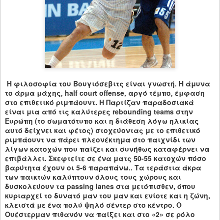
Η φιλοσοφία του Βουγιόσεβιτς είναι γνωστή. Η άμυνα
το άρμα μάχης, h
alf
court
offense
, αργό τέμπο, έμφαση
στο επιθετικό ριμπάουντ. Η Παρτίζαν παραδοσιακά
είναι μια από τις καλύτερες
rebounding
teams
στην
Ευρώπη (το σωματότυπο και η διάθεση λόγω ηλικίας
αυτό δείχνει και φέτος) στοχεύοντας με το επιθετικό
ριμπάουντ να πάρει πλεονέκτημα στο παιχνίδι των
λίγων κατοχών που παίζει και συνήθως καταφέρνει να
επιβάλλει. Σκεφτείτε σε ένα ματς 50-55 κατοχών πόσο
βαρύτητα έχουν οι 5-6 παραπάνω.. Τα τεράστια άκρα
των παικτών καλύπτουν όλους τους χώρους και
δυσκολεύουν τα
passing
lanes
στα μετόπισθεν, όπου
κυριαρχεί το δυνατό μαν του μαν και ενίοτε και η ζώνη,
κλειστά με ένα πολύ ψηλό σέντερ στο κέντρο. Ο
Ουέστερμαν πιθανόν να παίξει και στο «2» σε ρόλο