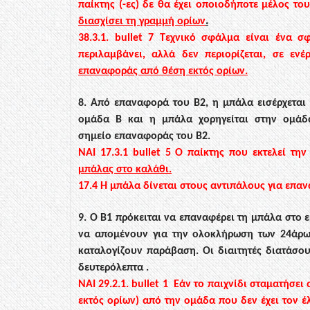
παίκτης (-ες) δε θα έχει οποιοδήποτε μέλος τ
.
διασχίσει τη γραμμή ορίων
38.3.1.
bullet
7
Τεχνικό σφάλμα είναι ένα σ
περιλαμβάνει, αλλά δεν περιορίζεται, σε ενέρ
επαναφοράς από θέση εκτός ορίων.
8. Από επαναφορά του Β2, η μπάλα εισέρχεται 
ομάδα Β και η μπάλα χορηγείται στην
ομάδ
σημείο
επαναφοράς του Β2.
ΝΑΙ
17.3.1
bullet
5
Ο παίκτης που εκτελεί τη
μπάλας στο καλάθι.
1
7.4
Η μπάλα δίνεται στους αντιπάλους για επα
9. Ο
Β1 πρόκειται να επαναφέρει τη μπάλα στο 
να απομένουν για την ολοκλήρωση των
24άρω
καταλογίζουν
παράβαση. Οι διαιτητές διατάσο
δευτερόλεπτα .
ΝΑΙ
29.2.1.
bullet
1
Εάν
το παιχνίδι
σταματήσει
εκτός ορίων) από την ομάδα που δεν έχει τον 