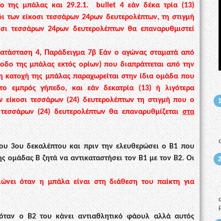
χο της μπάλας
και
29.2.1.
bullet
4
ε
άν δέκα τρία (13)
όι
των είκοσι τεσσάρων 24ρων δευτερολέπτων, τη στιγμή
κοσι τεσσάρων 24ρων δευτερολέπτων θα
επαναρυθμιστεί
ατάσταση 4,
Π
αράδειγμα
7β
Εάν ο αγώνας σταματά από
ξοδο της μπάλας εκτός ορίων) που διαπράττεται από την
 η κατοχή της μπάλας παραχωρείται στην ίδια ομάδα που
στο εμπρός γήπεδο,
και ε
άν δεκατρία (13) ή λιγότερα
ν είκοσι τεσσάρων (24) δευτερολέπτων τη στιγμή που ο
 τεσσάρων (24) δευτερολέπτων θα επαναρυθμίζεται
στα
ου 3ου δεκαλέπτου και πριν την
ελευθερώσει ο Β1 που
ης
ομάδας Β ζητά να αντικαταστήσει τον Β1 με τον Β2. Οι
ιώνει όταν η μπάλα είναι στη διάθεση
του παίκτη για
όταν ο Β2 του κάνει αντιαθλητικό
φάουλ αλλά αυτός