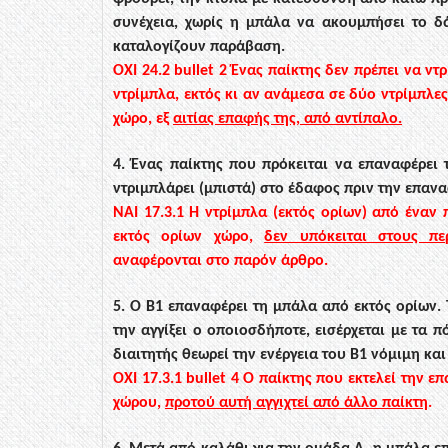
συνέχεια,
χωρίς η μπάλα να ακουμπήσει το δάπ
καταλογίζουν παράβαση.
ΟΧΙ
24.2
bullet
2
Ένας παίκτης δεν πρέπει να ντ
ντρίμπλα, εκτός κι αν ανάμεσα σε δύο ντρίμπλες
χώρο, εξ
αιτίας επαφής της, από αντίπαλο.
4. Ένας παίκτης που πρόκειται να επαναφέρει 
ντριμπλάρει (μπιστά) στο έδαφος πριν την
επανα
ΝΑΙ
17.3.1
Η
ντρίμπλα
(εκτός ορίων) από έναν 
εκτός ορίων χώρο,
δεν υπόκειται στους πε
αναφέρονται στο παρόν άρθρο.
5. Ο Β1 επαναφέρει τη μπάλα από εκτός ορίων. 
την αγγίξει ο οποιοσδήποτε, εισέρχεται με τα
πό
διαιτητής
θεωρεί την ενέργεια του
Β1 νόμιμη και
ΟΧΙ
17.3.1
bullet
4
Ο παίκτης που εκτελεί την επ
χώρου,
προτού αυτή αγγιχτεί από άλλο παίκτη
.