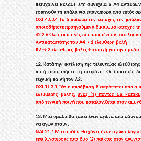
πετυχαίνει καλάθι. Στη συνέχεια ο Α4 αντιδρών
χορηγούν τη μπάλα για
επαναφορά από εκτός ορί
ΟΧΙ
42.2.4
Το δικαίωμα της κατοχής της μπάλας
οποιοδήποτε προηγούμενο δικαίωμα κατοχής τη
42.2.6
Όλες οι ποινές που απομένουν, εκτελούντα
Αντικαταστάτης του Α4→ 1 ελεύθερη βολή
Β2 → 2 ελεύθερες βολές + κατοχή για την ομάδα 
12. Κατά την εκτέλεση της τελευταίας ελεύθερης
αυτή ακουμπήσει τη στεφάνη. Οι διαιτητές
δ
τεχνική ποινή τον
Α2.
ΟΧΙ
31.3.3
Εάν η παράβαση διαπράττεται από
αμ
ελεύθερης βολής,
ένας (1) πόντος θα κατακυ
από
τεχνική ποινή που καταλογίζεται στον αμυν
13. Μια ομάδα θα χάσει έναν αγώνα από αδυναμί
να αγωνιστούν.
ΝΑΙ
21.1
Μία ομάδα θα χάνει έναν αγώνα λόγω α
έχει
λιγότερους από δύο (2) παίκτες
στον αγωνισ