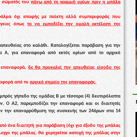
ου σώματός του
πάνω από τη γραμμή ορίων πριν η μπάλα
φάλμα όχι επαφής με παίκτη αλλά συμπεριφοράς που
γειες
όπως
το να εμποδίζει την ομαλή εκτέλεση της
απευθείας στο καλάθι.
Καταλογίζεται παράβαση για την
α Α, για επαναφορά από εκτός ορίων από το αρχικό
ν επαναφορά,
δε θα προκαλεί την απευθείας είσοδο της
ναφορά από το
αρχικό σημείο της επαναφοράς.
εμπρός γήπεδο της ομάδας Β
με τέσσερα (4) δευτερόλεπτα
ν. Ο Α2, παρεμποδίζ
ει την επαναφορά και οι διαιτητές
υν την επαναρρύθμιση της συσκευής των
24άρων στα 14
από ένα διαιτητή για παράβαση (όχι για έξοδο της μπάλας
έλεγχο
της
μπάλας. θα χορηγείται κατοχή της μπάλας στην