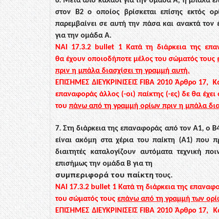
6. Μετά από καλάθι για την ομάδα Α, η μπάλα ε
στον Β2 ο οποίος βρίσκεται επίσης εκτός
ορ
παρεμβαίνει σε
αυτή την πάσα και ανακτά τον έ
για την ομάδα Α.
ΝΑΙ
17.3.2
bullet
1
Κατά τη διάρκεια της επα
θα
έ
χουν οποιοδήποτε μέλος του σώματός τους
πριν η μπάλα διασχίσει τη γραμμή αυτή.
ΕΠΙΣΗΜΕΣ ΔΙΕΥΚΡΙΝΙΣΕΙΣ
FIBA
2010 Άρθρο 17, Κ
επαναφοράς άλλος (-οι) παίκτης (-ες) δε θα έχε
του
πάνω από τη γραμμή ορίων πριν η μπάλα δια
7. Στη διάρκεια της επαναφοράς από τον Α1, ο Β
είναι ακόμη στα χέρια του παίκτη (Α1) που π
διαιτητές καταλογίζουν αυτόματα τεχνική πο
επισήμως την ομάδα Β για τη
συμπεριφορά του παίκτη
τους.
ΝΑΙ
17.3.2
bullet
1
Κατά τη διάρκεια της επαναφο
του σώματός τους
επάνω από τη γραμμή των ορίω
ΕΠΙΣΗΜΕΣ ΔΙΕΥΚΡΙΝΙΣΕΙΣ
FIBA
2010 Άρθρο 17, Κ