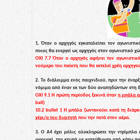
1. Όταν ο αρχηγός εγκαταλείπει τον αγωνιστικ
ποιος θα ενεργεί ως αρχηγός στον
αγωνιστικό χώ
ΟΧ
Ι
7.7
Όταν ο αρχηγός αφήνει τον αγωνιστικ
νούμερο του παίκτη που θα εκτελεί χρέη αρχηγο
2. Το διά
λειμ
μ
α ενός παιχνιδιού, πριν την έναρ
νόμιμα από έναν εκ των δύο
αναπηδώ
ντων στη 
ΟΧΙ
9.1
Η πρώτη περίοδος ξεκινά όταν
η μπάλα α
ball)
10.
2
bullet
1
Η μπάλα ζωντανεύει κατά τη διάρκ
χέρι/α του διαιτητή
που την πετά στον αέρα.
3. Ο Α4 έχει μόλις ολοκληρώσει την ντρίμπλα
φρουρεί, την κτυπά με κατεύθυνση από κάτω
πρ