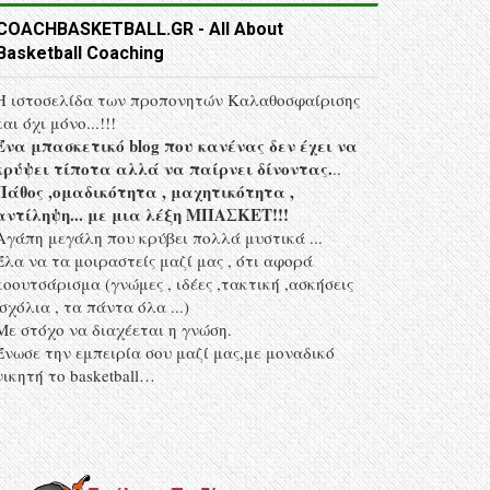
COACHBASKETBALL.GR - All About
Basketball Coaching
Η ιστοσελίδα των προπονητών Kαλαθοσφαίρισης
και όχι μόνο...!!!
Ένα μπασκετικό blog που κανένας δεν έχει να
κρύψει τίποτα αλλά να παίρνει δίνοντας.
..
Πάθος ,ομαδικότητα , μαχητικότητα ,
αντίληψη... με μια λέξη MΠΑΣΚΕΤ!!!
Αγάπη μεγάλη που κρύβει πολλά μυστικά ...
Έλα να τα μοιραστείς μαζί μας , ότι αφορά
κοουτσάρισμα (γνώμες , ιδέες ,τακτική ,ασκήσεις
,σχόλια , τα πάντα όλα ...)
Με στόχο να διαχέεται η γνώση.
Ένωσε την εμπειρία σου μαζί μας,με μοναδικό
νικητή το basketball…