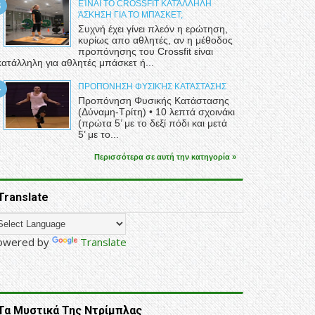
ΕΊΝΑΙ ΤΟ CROSSFIT ΚΑΤΆΛΛΗΛΗ
ΆΣΚΗΣΗ ΓΙΑ ΤΟ ΜΠΆΣΚΕΤ;
Συχνή έχει γίνει πλεόν η ερώτηση,
κυρίως απο αθλητές, αν η μέθοδος
προπόνησης του Crossfit είναι
κατάλληλη για αθλητές μπάσκετ ή...
ΠΡΟΠΌΝΗΣΗ ΦΥΣΙΚΉΣ ΚΑΤΆΣΤΑΣΗΣ
Προπόνηση Φυσικής Κατάστασης
(Δύναμη-Τρίτη) • 10 λεπτά σχοινάκι
(πρώτα 5’ με το δεξί πόδι και μετά
5’ με το...
Περισσότερα σε αυτή την κατηγορία »
Translate
owered by
Translate
Τα Μυστικά Της Ντρίμπλας