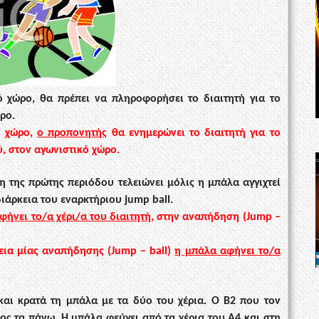
ό χώρο, θα πρέπει να
πληροφορήσει το διαιτητή για το
ρο.
ό χώρο,
ο προπονητής
θα ενημερώνει το διαιτητή για το
ύ, στον αγωνιστικό χώρο.
ξη της πρώτης περιόδου
τελειώνει μόλις η μπάλα αγγιχτεί
διάρκεια του εναρκτήριου jump ball
.
φήνει το/α χέρι/α του διαιτητή
,
στην αναπήδηση (Jump –
εια μίας αναπήδησης (Jump –
ball)
η μπάλα αφήνει το/α
 και κρατά τη μπάλα με τα δύο
του χέρια. Ο Β2 που τον
ος τα πάνω. Η μπάλα φεύγει από τα χέρια του Α4 και στη