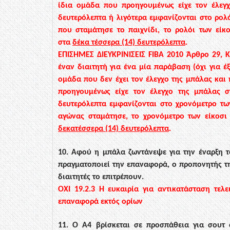
ίδια ομάδα που προηγουμένως είχε
τον έλεγ
δευτερόλεπτα ή λιγότερα εμφανίζονται στο
ρολ
που σταμάτησε
το παιχνίδι, το ρολόι των εί
στα
δέκα τέσσερα (14) δευτερόλεπτα
.
ΕΠΙΣΗΜΕΣ ΔΙΕΥΚΡΙΝΙΣΕΙΣ
FIBA
2010
Άρθρο 29,
Κ
έναν διαιτητή για ένα
μία παράβαση (όχι για έ
ομάδα που δεν έχει τον έλεγχο της μπάλας και
προηγουμένως είχε τον έλεγχο της μπάλας 
δευτερόλεπτα εμφανίζονται στο χρονόμετρο τω
αγώνας σταμάτησε, το χρονόμετρο των είκοσι
δεκατέσσερα (14) δευτερόλεπτα
.
10. Αφού η μπάλα ζωντάνεψε για την έναρξη τ
πραγματοποιεί την επαναφορά, ο προπονητής
τ
διαιτητές το
επιτρέπουν.
ΟΧΙ
19.2.3
Η ευκαιρία για αντικατάσταση τελε
επαναφορά εκτός ορίων
11. Ο Α4 βρίσκεται σε προσπάθεια για σουτ 