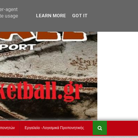
τ
akadimiesbasket.gr
Επικοινωνία
ser-agent
ate usage
LEARN MORE
GOT IT
οπονητών
Εργαλεία - Λογισμικά Προπονητικής