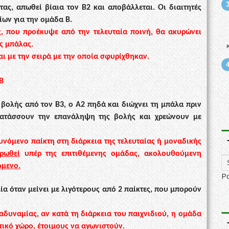
τας,
απωθεί βίαια τον Β2 και αποβάλλεται. Οι διαιτητές
ων για την ομάδα Β.
, που προέκυψε από την τελευταία ποινή, θα ακυρώνει
ς μπάλας.
ι με την σειρά με την οποία σφυρίχθηκαν.
Β
 βολής από τον Β3, ο Α2
πηδά και διώχνει τη μπάλα πριν
ιατάσσουν την επανάληψη της βολής και χρεώνουν με
υνόμενο παίκτη
στη διάρκεια
της
τελευταίας ή μοναδικής
ρωθεί
υπέρ της επιτιθέμενης ομάδας, ακολουθούμενη
όμενο.
P
α όταν μείνει με λιγότερους
από 2 παίκτες, που μπορούν
δυναμίας, αν κατά τη διάρκεια
του
παιχνιδιού, η ομάδα
τικό
χώρο, έτοιμους να αγωνιστούν.