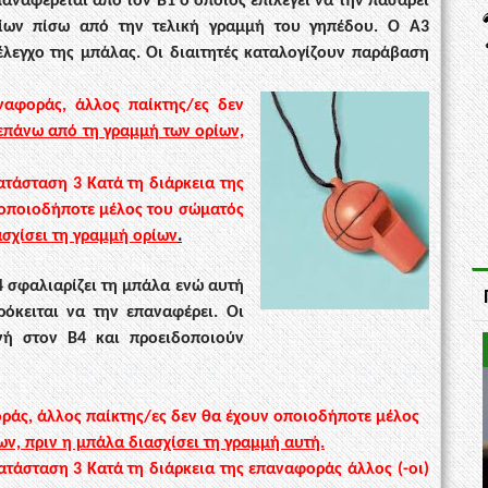
παναφέρεται από τον Β1 ο
οποίος επιλέγει να την πασάρει
ίων πίσω από την τελική γραμμή του γηπέδου. Ο Α3
λεγχο της μπάλας. Οι διαιτητές
καταλογίζουν παράβαση
ναφοράς, άλλος παίκτης/ες δεν
επάνω από τη γραμμή των ορίων,
ατάσταση 3
Κατά τη διάρκεια της
ι οποιοδήποτε μέλος του σώματός
.
σχίσει τη γραμμή ορίων
4 σφαλιαρίζει τη μπάλα ενώ
αυτή
ρόκειται να την
επαναφέρει. Οι
ινή στον Β4
και προειδοποιούν
ράς, άλλος παίκτης/ες δεν θα
έ
χουν οποιοδήποτε μέλος
ν, πριν η μπάλα διασχίσει τη γραμμή αυτή.
ατάσταση 3
Κατά τη διάρκεια της επαναφοράς άλλος (-οι)