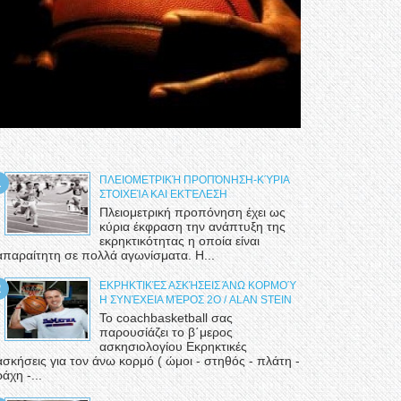
ΠΛΕΙΟΜΕΤΡΙΚΉ ΠΡΟΠΌΝΗΣΗ-ΚΎΡΙΑ
ΣΤΟΙΧΕΊΑ ΚΑΙ ΕΚΤΈΛΕΣΗ
Πλειομετρική προπόνηση έχει ως
κύρια έκφραση την ανάπτυξη της
εκρηκτικότητας η οποία είναι
απαραίτητη σε πολλά αγωνίσματα. Η...
ΕΚΡΗΚΤΙΚΈΣ ΑΣΚΉΣΕΙΣ ΆΝΩ ΚΟΡΜΟΎ
Η ΣΥΝΈΧΕΙΑ ΜΈΡΟΣ 2Ο / ALAN STEIN
Το coachbasketball σας
παρουσίάζει το β΄μερος
ασκησιολογίου Εκρηκτικές
ασκήσεις για τον άνω κορμό ( ώμοι - στηθός - πλάτη -
ράχη -...