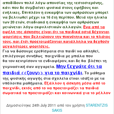
αποδίδουν πολύ λόγω απουσίας της τεστοστερόνης,
κάτι που δε συμβαίνει φυσικά στους εφήβους και
ενήλικες. Επιπλέον η ευκαμψία των αρθρώσεων μπορεί
να βελτιωθεί μέχρι τα 16 έτη περίπου. Μετά την ηλικία
των 20 ετών, σταδιακά η ευκαμψία των αρθρώσεων
μειώνεται λόγω εκφυλιστικών αλλαγών.
Ένα από τα
οφέλη της άσκησης είναι ότι τα παιδικά οστά δέχονται
φορτίσεις που βελτιώνουν την πυκνότητα και το πλάτος
τους, και έτσι προετοιμάζονται κατάλληλα να δεχθούν
μεγαλύτερες φορτίσεις.
Για να δώσουμε ερεθίσματα στο παιδί να αθληθεί,
επιλέγουμε συνήθως παιχνίδια με μπάλα που
θα του κεντρίσουν το ενδιαφέρον, και δε θα βλέπει τη
Μην ξεχνάτε ότι τα
γυμναστική σαν αγγαρεία.
παιδιά <<ζουν>> για το παιχνίδι
. Το μάθημα
της φυσικής αγωγής στα σχολεία είναι ισάξιο με τα
υπόλοιπα μαθήματα.
Εξάλλου η άσκηση μέσα από το
παιχνίδι, εκτός από το να προετοιμάζει τα παιδιά
σωματικά τα προετοιμάζει και κοινωνικά για το μέλλον
Δημοσιεύτηκε
24th July 2011
από τον χρήστη
STARENTZIS
SAKIS