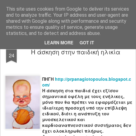
All About Basketball Coaching
Πάθος ,ομαδικότητα , μαχητικότητα , αντίληψη... με μια λέξη MΠΑΣΚΕΤ... .!!! Αγάπη μεγάλη που κρύβει πολλά μυστικά ...
This site uses cookies from Google to deliver its services
and to analyze traffic. Your IP address and user-agent are
shared with Google along with performance and security
metrics to ensure quality of service, generate usage
statistics, and to detect and address abuse.
LEARN MORE
GOT IT
JUL
Η άσκηση στην παιδική ηλικία
24
ΠΗΓΗ
http://prpanagiotopoulos.blogspot.c
om/
Η άσκηση στα παιδιά έχει εξίσου
σημαντικά οφέλη με τους ενήλικες,
μόνο που θα πρέπει να εφαρμόζεται με
ιδιαίτερη προσοχή υπό την επίβλεψη
ειδικού, διότι η ανάπτυξη του
μυοσκελετικού και
καρδιοαναπνευστικού συστήματος δεν
έχει ολοκληρωθεί πλήρως.