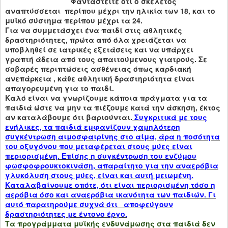
Φανταστείτε ότι ο σκελετός
αναπτύσσεται περίπου μέχρι την ηλικία των 18, και το
μυϊκό σύστημα περίπου μέχρι τα 24.
Για να συμμετάσχει ένα παιδί στις αθλητικές
δραστηριότητες, πρώτα από όλα χρειάζεται να
υποβληθεί σε ιατρικές εξετάσεις και να υπάρχει
γραπτή άδεια από τους απαιτούμενους γιατρούς. Σε
σοβαρές περιπτώσεις ασθένειας όπως καρδιακή
ανεπάρκεια , κάθε αθλητική δραστηριότητα είναι
απαγορευμένη για το παιδί.
Καλό είναι να γνωρίζουμε κάποια πράγματα για τα
παιδιά ώστε να μην τα πιέζουμε κατά την άσκηση, έκτος
αν καταλάβουμε ότι βαριούνται.
Συγκριτικά με τους
ενήλικες, τα παιδιά εμφανίζουν χαμηλότερη
συγκέντρωση αιμοσφαιρίνης στο αίμα, άρα η ποσότητα
του οξυγόνου που μεταφέρεται στους μύες είναι
περιορισμένη. Επίσης η συγκέντρωση του ενζύμου
φωσφοφρουκτοκινάση, απαραίτητο για την αναερόβια
γλυκόλυση στους μύες, είναι και αυτή μειωμένη.
Καταλαβαίνουμε οπότε, ότι είναι περιορισμένη τόσο η
αερόβια όσο και αναερόβια ικανότητα των παιδιών. Γι
αυτό παρατηρούμε συχνά ότι αποφεύγουν
δραστηριότητες με έντονο έργο.
Τα προγράμματα μυϊκής ενδυνάμωσης στα παιδιά δεν