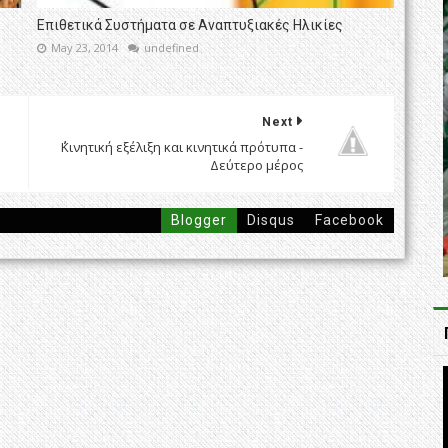
Επιθετικά Συστήματα σε Αναπτυξιακές Ηλικίες
May 23, 2014
undefined
Next
΄΄Κινητική εξέλιξη και κινητικά πρότυπα -
Δεύτερο μέρος΄
Blogger
Disqus
Facebook