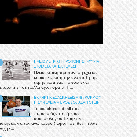
ΠΛΕΙΟΜΕΤΡΙΚΉ ΠΡΟΠΌΝΗΣΗ-ΚΎΡΙΑ
ΣΤΟΙΧΕΊΑ ΚΑΙ ΕΚΤΈΛΕΣΗ
Πλειομετρική προπόνηση έχει ως
κύρια έκφραση την ανάπτυξη της
εκρηκτικότητας η οποία είναι
απαραίτητη σε πολλά αγωνίσματα. Η...
ΕΚΡΗΚΤΙΚΈΣ ΑΣΚΉΣΕΙΣ ΆΝΩ ΚΟΡΜΟΎ
Η ΣΥΝΈΧΕΙΑ ΜΈΡΟΣ 2Ο / ALAN STEIN
Το coachbasketball σας
παρουσίάζει το β΄μερος
ασκησιολογίου Εκρηκτικές
ασκήσεις για τον άνω κορμό ( ώμοι - στηθός - πλάτη -
ράχη -...