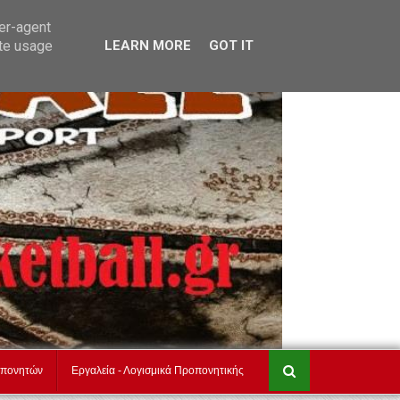
akadimiesbasket.gr
Επικοινωνία
ser-agent
ate usage
LEARN MORE
GOT IT
οπονητών
Εργαλεία - Λογισμικά Προπονητικής