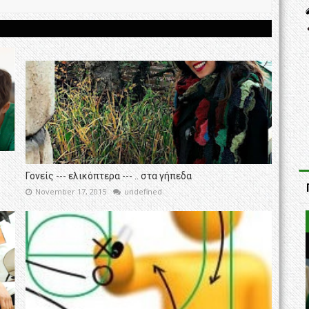
Γονείς --- ελικόπτερα --- .. στα γήπεδα
November 17, 2015
undefined