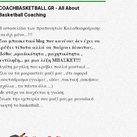
COACHBASKETBALL.GR - All About
Basketball Coaching
Η ιστοσελίδα των προπονητών Kαλαθοσφαίρισης
και όχι μόνο...!!!
Ένα μπασκετικό blog που κανένας δεν έχει να
κρύψει τίποτα αλλά να παίρνει δίνοντας.
..
Πάθος ,ομαδικότητα , μαχητικότητα ,
αντίληψη... με μια λέξη MΠΑΣΚΕΤ!!!
Αγάπη μεγάλη που κρύβει πολλά μυστικά ...
Έλα να τα μοιραστείς μαζί μας , ότι αφορά
κοουτσάρισμα (γνώμες , ιδέες ,τακτική ,ασκήσεις
,σχόλια , τα πάντα όλα ...)
Με στόχο να διαχέεται η γνώση.
Ένωσε την εμπειρία σου μαζί μας,με μοναδικό
νικητή το basketball…