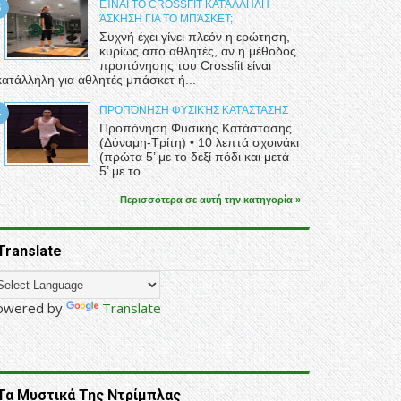
ΕΊΝΑΙ ΤΟ CROSSFIT ΚΑΤΆΛΛΗΛΗ
ΆΣΚΗΣΗ ΓΙΑ ΤΟ ΜΠΆΣΚΕΤ;
Συχνή έχει γίνει πλεόν η ερώτηση,
κυρίως απο αθλητές, αν η μέθοδος
προπόνησης του Crossfit είναι
κατάλληλη για αθλητές μπάσκετ ή...
ΠΡΟΠΌΝΗΣΗ ΦΥΣΙΚΉΣ ΚΑΤΆΣΤΑΣΗΣ
Προπόνηση Φυσικής Κατάστασης
(Δύναμη-Τρίτη) • 10 λεπτά σχοινάκι
(πρώτα 5’ με το δεξί πόδι και μετά
5’ με το...
Περισσότερα σε αυτή την κατηγορία »
Translate
owered by
Translate
Τα Μυστικά Της Ντρίμπλας