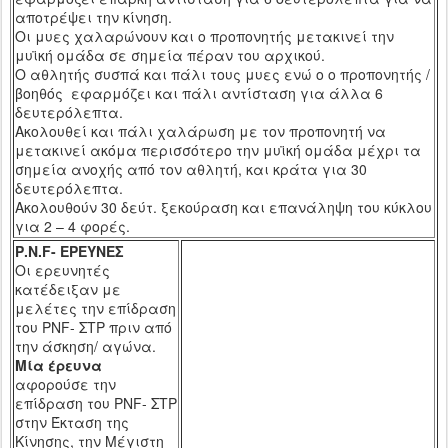
αποτρέψει την κίνηση.
Οι μυες χαλαρώνουν και ο προπονητής μετακινεί την
μυϊκή ομάδα σε σημεία πέραν του αρχικού.
Ο αθλητής συσπά και πάλι τους μυες ενώ ο ο προπονητής /
βοηθός εφαρμόζει και πάλι αντίσταση για άλλα 6
δευτερόλεπτα.
Ακολουθεί και πάλι χαλάρωση με τον προπονητή να
μετακινεί ακόμα περισσότερο την μυϊκή ομάδα μέχρι τα
σημεία ανοχής από τον αθλητή, και κράτα για 30
δευτερόλεπτα.
Ακολουθούν 30 δεύτ. ξεκούραση και επανάληψη του κύκλου
για 2 – 4 φορές.
P
.
N
.
F
- ΕΡΕΥΝΕΣ
Οι ερευνητές
κατέδειξαν με
μελέτες την επίδραση
του
PNF
- ΣΤΡ πριν από
την άσκηση/ αγώνα
.
M
ία έρευνα
αφορούσε την
επίδραση του
PNF
- ΣΤΡ
στην Έκταση της
Κίνησης, την Μέγιστη