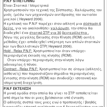
P.N.F STRETCHING
Είναι Στατικά / Ισομετρικά
Χρησιμοποιούν την τεχνική της Σύσπασης- Χαλάρωσης του
μυός (μέσω των μηχανισμών αντίδρασης του νωτιαίου
μυελού (
Heyward
2006)
.
H
εμπλοκή του
P
.
N
.
F
παρέχει στον αθλητή μια
σύσπαση 6
δεύτε.
για να ακολουθήσει
χαλάρωση
, την οποία θα
διαδεχθεί ένα
στατικό ΣΤΡ για 30
δευτερόλεπτα .
Λόγω της μεγάλης Έκτασης στην Κίνηση (
ROM
) αυτή η
μέθοδος έχει αποδειχθεί υπέρτερη των απλών στατικών
και των Βαλλιστικών ΣΤΡ(
Heyward
2006).
Hold
- Relax
P.N.F
:
Χρησιμοποιείται όταν υπάρχει
περιορισμένη έκταση της κίνησης
(ROM).
Όταν υπάρχει περιορισμός στην κίνηση λόγω
αδυναμίας ή πόνου.
Contract - Relax P.N.F:
Χρησιμοποιείται σε άτομα (αθλητές,
ασθενείς) που παρουσιάζουν σημάδια περιορισμένης
έντασης στην κίνηση (
ROM
) και συνδυάζει ισοτονική και
ισομετρική διαχείριση.
P.N.F
ΕΚΤΕΛΕΣΗ
Η μυική ομάδα στην οποία θα γίνει το ΣΤΡ τοποθετείται
από σημεία που οι μυες βρίσκονται υπό ένταση.
Ο αθλητής συσπά τους μυες ενώ ο προπονητής / βοηθός
εφαρμόζει επαρκή αντίσταση για 6 δευτερόλεπτα για να