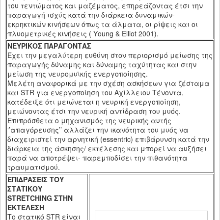
του τεντώματος και μαζέματος, επηρεάζοντας έτσι την
παραγωγή ισχύς κατά την διάρκεια δυναμικών-
εκρηκτικών κινήσεων όπως τα άλματα, οι ρίψεις και οι
πλυομετρικές κινήσεις
(
Y
ο
ung
& Elliot 2001).
ΝΕΥΡΙΚΟΣ ΠΑΡΑΓΟΝΤΑΣ
Έχει την μεγαλύτερη ευθύνη στον περιορισμό μείωσης της
παραγωγής δύναμης και δύναμης ταχύτητας και στην
μείωση της νευρομυϊκής ενεργοποίησης.
Μελέτη αναφορικά με την σχέση ασκήσεων για ζέσταμα
και
STR
για ενεργοποίηση του Αχίλλειου Τένοντα,
κατέδειξε ότι μειώνεται η νευρική ενεργοποίηση,
μειώνοντας έτσι την νευρική αντίδραση του μυός.
Επιπρόσθετα ο μηχανισμός της νευρικής αυτής
‘’απαγόρευσης’’ αλλάζει την ικανότητα του μυός να
διαχειριστεί την αρνητική (
essentric
) επιβάρυνση κατά την
διάρκεια της άσκησης/ εκτέλεσης και μπορεί να αυξήσει
παρά να αποτρέψει- παρεμποδίσει την πιθανότητα
τραυματισμού.
ΕΠΙΔΡΑΣΕΙΣ ΤΟΥ
ΣΤΑΤΙΚΟΥ
STRETCHING
ΣΤΗΝ
ΕΚΤΕΛΕΣΗ
Το στατικό
STR
είναι