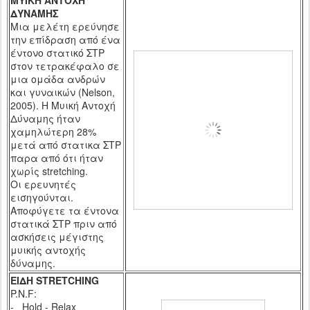
ΜΥΙΚΗ ΑΝΤΟΧΗ
ΔΥΝΑΜΗΣ
Μια μελέτη ερεύνησε
την επίδραση από ένα
έντονο στατικό ΣΤΡ
στον τετρακέφαλο σε
μια ομάδα ανδρών
και γυναικών (
Nelson
,
2005). Η Μυική Αντοχή
Δύναμης ήταν
χαμηλώτερη 28%
μετά από στατικα ΣΤΡ
παρα από ότι ήταν
χωρίς
stretching
.
Οι ερευνητές
εισηγούνται.
Αποφύγετε τα έντονα
στατικά ΣΤΡ πριν από
ασκήσεις μέγιστης
μυικής αντοχής
δύναμης.
ΕΙΔΗ
STRETCHING
P.N.F:
-
Hold - Relax