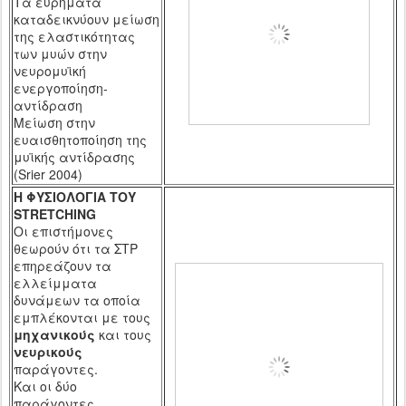
Τα ευρήματα
καταδεικνύουν μείωση
της ελαστικότητας
των μυών στην
νευρομυϊκή
ενεργοποίηση-
αντίδραση
Μείωση στην
ευαισθητοποίηση της
μυϊκής αντίδρασης
(Sri
er
2004)
Η ΦΥΣΙΟΛΟΓΙΑ ΤΟΥ
STRETCHING
Οι επιστήμονες
θεωρούν ότι τα ΣΤΡ
επηρεάζουν τα
ελλείμματα
δυνάμεων τα οποία
εμπλέκονται με τους
μηχανικούς
και τους
νευρικούς
παράγοντες.
Και οι δύο
παράγοντες