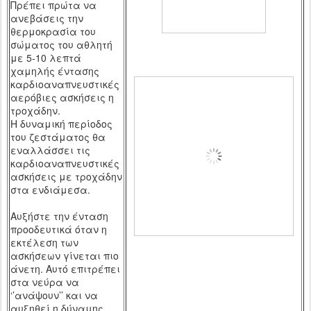
Πρέπει πρώτα να
ανεβάσεις την
θερμοκρασία του
σώματος του αθλητή
με 5-10 λεπτά
χαμηλής έντασης
καρδιοαναπνευστικές
αερόβιες ασκήσεις η
τροχάδην.
Η δυναμική περίοδος
του ζεστάματος θα
εναλλάσσει τις
καρδιοαναπνευστικές
ασκήσεις με τροχάδην
στα ενδιάμεσα.
Αυξήστε την ένταση
προοδευτικά όταν η
εκτέλεση των
ασκήσεων γίνεται πιο
άνετη. Αυτό επιτρέπει
στα νεύρα να
‘’ανάψουν’’ και να
αυξηθεί η δύναμης