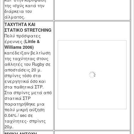
της ισχύς κατά την
διάρκεια του
άλματος.
ΤΑΧΥΤΗΤΑ ΚΑΙ
ΣΤΑΤΙΚΟ
STRETCHING
Πολύ πρόσφατες
έρευνες (
Little
&
Williams
2006)
κατέδειξαν βελτίωση
της ταχύτητας στους
αθλητές του
Rugby
σε
αποστάσεις 20 μ.
σπρίντς τόσο στα
ενεργητικά όσο και
στα παθητικά ΣΤΡ.
Στα σπρίντς μετά από
στατικά ΣΤΡ
παρατηρήθηκε μια
πολύ
μικρή αύξηση
0.04% /
sec
σε
ταχύτητες- σπρίντς
20μ.