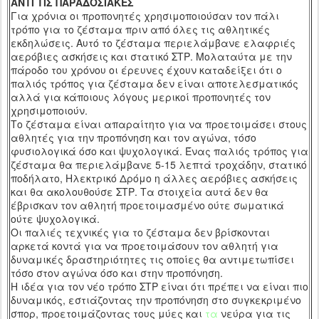
ΑΝΤΙ ΤΙΣ ΠΑΡΑΔΟΣΙΑΚΕΣ
Για χρόνια οι προπονητές χρησιμοποιούσαν τον πάλι
τρόπο για το ζέσταμα
πριν από όλες τις αθλητικές
εκδηλώσεις. Αυτό το ζέσταμα περιελάμβανε ελαφριές
αερόβιες ασκήσεις και στατικό ΣΤΡ. Μολαταύτα με την
πάροδο του χρόνου οι έρευνες έχουν καταδείξει ότι ο
παλιός τρόπος για ζέσταμα δεν είναι αποτελεσματικός
αλλά για κάποιους λόγους μερικοί προπονητές τον
χρησιμοποιούν.
Το ζέσταμα είναι απαραίτητο για να προετοιμάσει στους
αθλητές για την προπόνηση και τον αγώνα, τόσο
φυσιολογικά όσο και ψυχολογικά. Ένας παλιός τρόπος για
ζέσταμα θα περιελάμβανε 5-15 λεπτά τροχάδην, στατικό
ποδήλατο, Ηλεκτρικό Δρόμο η άλλες αερόβιες ασκήσεις
και θα ακολουθούσε ΣΤΡ. Τα στοιχεία αυτά δεν θα
έβρισκαν τον αθλητή προετοιμασμένο ούτε σωματικά
ούτε ψυχολογικά.
Οι παλιές τεχνικές για το ζέσταμα δεν βρίσκονται
αρκετά κοντά για να προετοιμάσουν τον αθλητή για
δυναμικές δραστηριότητες τις οποίες θα αντιμετωπίσει
τόσο στον αγώνα όσο και στην προπόνηση.
Η ιδέα για τον νέο τρόπο ΣΤΡ είναι ότι πρέπει να είναι πιο
δυναμικός, εστιάζοντας την προπόνηση στο συγκεκριμένο
σπορ, προετοιμάζοντας τους μύες και
τα
νεύρα για τις