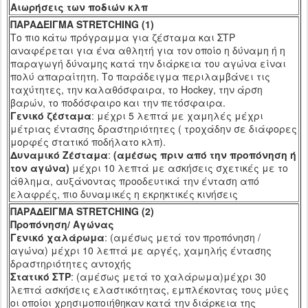
Αιωρήσεις των ποδιών κλπ
ΠΑΡΑΔΕΙΓΜΑ
STRETCHING
(1)
Το πιο κάτω πρόγραμμα για ζέσταμα και ΣΤΡ
αναφέρεται για ένα αθλητή για τον οποίο η δύναμη ή η
παραγωγή δύναμης κατά την διάρκεια του αγώνα είναι
πολύ απαραίτητη. Το παράδειγμα περιλαμβάνει τις
ταχύτητες, την καλαθόσφαιρα, το
Hockey
, την άρση
βαρών, το ποδόσφαιρο και την πετόσφαιρα.
Γενικό ζέσταμα
: μέχρι 5 λεπτά με χαμηλές μέχρι
μέτριας έντασης δραστηριότητες ( τροχάδην σε διάφορες
μορφές στατικό ποδήλατο κλπ).
Δυναμικό Ζέσταμα
:
(αμέσως πριν από την προπόνηση ή
τον αγώνα)
μέχρι 10 λεπτά με ασκήσεις σχετικές με το
άθλημα, αυξάνοντας προοδευτικά την ένταση από
ελαφρές, πιο δυναμικές η εκρηκτικές κινήσεις
ΠΑΡΑΔΕΙΓΜΑ
STRETCHING
(2)
Προπόνηση/ Αγώνας
Γενικό χαλάρωμα
: (αμέσως μετά τον προπόνηση /
αγώνα) μέχρι 10 λεπτά με αργές, χαμηλής έντασης
δραστηριότητες αντοχής
Στατικό ΣΤΡ
: (αμέσως μετά το χαλάρωμα)μέχρι 30
λεπτά ασκήσεις ελαστικότητας, εμπλέκοντας τους μύες
οι οποίοι χρησιμοποιήθηκαν κατά την διάρκεια της