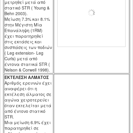
μετρηθεί μετά από
στατικό
STR
(
Young
&
Behn
2003).
Μείωση 7.3% και 8.1%
στην Μέγιστη Μία
Επανάληψη (1RM)
έχει παρατηρηθεί
στις εκτάσεις και
συσπάσεις των ποδιών
( Leg extension-
Leg
Curls
) μετά από
έντονα στατικά STR (
Nelson &
Corwell
1998).
ΕΚΤΕΛΕΣΗ ΑΛΜΑΤΟΣ
Αριθμός ερευνών έχει
αναφέρει ότι η
εκτέλεση άλματος σε
αγώνα χειροτερεύει
όταν εκτελείται μετά
από έντονο στατικό
STR
.
M
ια μείωση 6.9% έχει
παρατηρηθεί σε