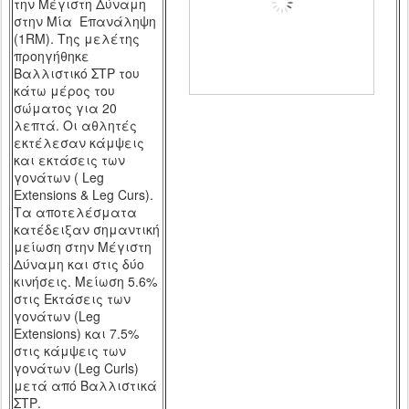
την Μέγιστη Δύναμη
στην Μία Επανάληψη
(1
RM
). Της μελέτης
προηγήθηκε
Βαλλιστικό ΣΤΡ του
κάτω μέρος του
σώματος για 20
λεπτά. Οι αθλητές
εκτέλεσαν κάμψεις
και εκτάσεις των
γονάτων (
Leg
Extensions
&
Leg
Curs
).
Τα αποτελέσματα
κατέδειξαν σημαντική
μείωση στην Μέγιστη
Δύναμη και στις δύο
κινήσεις. Μείωση 5.6%
στις Εκτάσεις των
γονάτων (
Leg
Extensions
) και 7.5%
στις κάμψεις των
γονάτων (
Leg
Curls
)
μετά από Βαλλιστικά
ΣΤΡ.