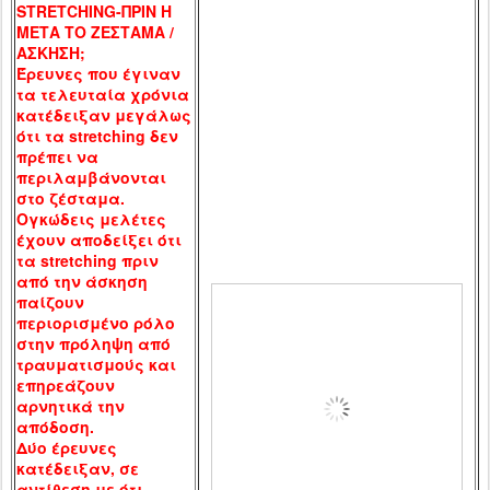
STRETCHING
-ΠΡΙΝ Η
ΜΕΤΑ ΤΟ ΖΕΣΤΑΜΑ
/
ΑΣΚΗΣΗ;
Έρευνες που έγιναν
τα τελευταία χρόνια
κατέδειξαν μεγάλως
ότι τα
stretching
δεν
πρέπει να
περιλαμβάνονται
στο ζέσταμα.
Ογκώδεις μελέτες
έχουν αποδείξει ότι
τα
stretching
πριν
από την άσκηση
παίζουν
περιορισμένο ρόλο
στην πρόληψη από
τραυματισμούς και
επηρεάζουν
αρνητικά την
απόδοση.
Δύο έρευνες
κατέδειξαν, σε
αντίθεση με ότι