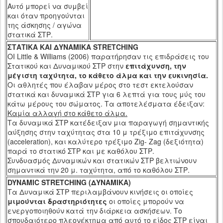
Αυτό μπορεί να συμβεί
και όταν προηγούνται
της άσκησης / αγώνα
στατικά ΣΤΡ.
ΣΤΑΤΙΚΑ ΚΑΙ ΔΥΝΑΜΙΚΑ
STRETCHING
ΟΙ
Little
&
Williams
(2006) παρατήρησαν τις επιδράσεις του
Στατικού και Δυναμικού ΣΤΡ στην
επιτάχυνση, την
μέγιστη ταχύτητα, το κάθετο άλμα και την ευκινησία.
Οι αθλητές που έλαβαν μέρος στο τεστ εκτελούσαν
στατικά και δυναμικά ΣΤΡ για 6 λεπτά για τους μύς του
κάτω μέρους του σώματος. Τα αποτελέσματα έδειξαν:
Καμία αλλαγή στο κάθετο άλμα.
Τα δυναμικά ΣΤΡ κατέδειξαν μια παραγωγή σημαντικής
αύξησης στην ταχύτητας στα 10 μ τρέξιμο επιτάχυνσης
(
acceleration
), και καλύτερο τρέξιμο
Zig
-
Zag
(δεξιότητα)
παρά το στατικό ΣΤΡ και με καθόλου ΣΤΡ.
Συνδυασμός Δυναμικών και στατικών ΣΤΡ βελτιώνουν
σημαντικά την 20 μ. ταχύτητα, από το καθόλου ΣΤΡ.
DYNAMIC STRETCHING (
ΔΥΝΑΜΙΚΑ)
Τα Δυναμικά ΣΤΡ περιλαμβάνουν κινήσεις οι οποίες
μιμούνται δραστηριότητες
οι οποίες μπορούν να
ενεργοποιηθούν κατά την διάρκεια ασκήσεων. Το
σπουδαιότερο πλεονέκτημα από αυτό το είδος ΣΤΡ είναι