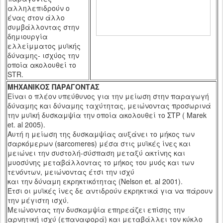
αλληλεπιδρούν ο
ένας στον άλλο
συμβάλλοντας στην
δημιουργία
ελλείμματος μυϊκής
δύναμης- ισχύος την
οποία ακολουθεί το
STR
.
ΜΗΧΑΝΙΚΟΣ ΠΑΡΑΓΟΝΤΑΣ
Είναι ο πλέον υπεύθυνος για την μείωση στην παραγωγή
δύναμης και δύναμης ταχύτητας, μειώνοντας προσωρινά
την μυϊκή δυσκαμψία την οποία ακολουθεί το ΣΤΡ ( Marek
et.
al
2005)
.
Αυτή η μείωση της δυσκαμψίας αυξάνει το μήκος των
σαρκόμερων (
sarcomeres
) μέσα στις μυϊκές ίνες και
μειώνει την συστολή-σύσπαση μεταξύ ακτίνης και
μυοσύνης μεταβάλλοντας το μήκος του μυός και των
τενόντων, μειώνοντας έτσι την ισχύ
και την δύναμη εκρηκτικότητας (
Nelson et
.
al
2001).
Έτσι οι μυϊκές ίνες δε αντιδρούν εκρηκτικά για να πάρουν
την μέγιστη ισχύ.
Μειώνοντας την δυσκαμψία επηρεάζει επίσης την
αρνητική ισχύ (επαναφορά) και μεταβάλλει τον κύκλο