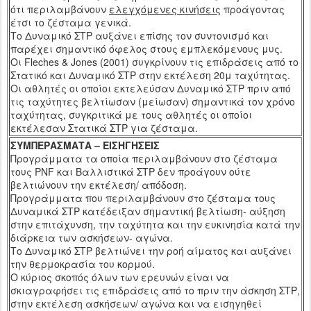
ότι περιλαμβάνουν
ελεγχόμενες κινήσεις
προάγοντας
έτσι το ζέσταμα γενικά.
Το Δυναμικό ΣΤΡ αυξάνει επίσης τον συντονισμό και
παρέχει σημαντικό όφελος στους εμπλεκόμενους μυς.
Οι
Fleches
&
Jones
(2001) συγκρίνουν τις επιδράσεις από το
Στατικό και Δυναμικό ΣΤΡ στην εκτέλεση 20μ ταχύτητας.
Οι αθλητές οι οποίοι εκτελεύσαν Δυναμικό ΣΤΡ πριν από
τις ταχύτητες βελτίωσαν (μείωσαν) σημαντικά τον χρόνο
ταχύτητας, συγκριτικά με τους αθλητές οι οποίοι
εκτέλεσαν Στατικά ΣΤΡ για ζέσταμα.
ΣΥΜΠΕΡΑΣΜΑΤΑ
–
ΕΙΣΗΓΗΣΕΙΣ
Προγράμματα τα οποία περιλαμβάνουν στο ζέσταμα
τους
PNF
και Βαλλιστικά ΣΤΡ δεν προάγουν ούτε
βελτιώνουν την εκτέλεση/ απόδοση.
Προγράμματα που περιλαμβάνουν στο ζέσταμα τους
Δυναμικά ΣΤΡ κατέδειξαν σημαντική βελτίωση- αύξηση
στην επιτάχυνση, την ταχύτητα και την ευκινησία κατά την
διάρκεια των ασκήσεων- αγώνα.
Το Δυναμικό ΣΤΡ βελτιώνει την ροή αίματος και αυξάνει
την θερμοκρασία του κορμού.
Ο κύριος σκοπός όλων των ερευνών είναι να
σκιαγραφήσει τις επιδράσεις από το πριν την άσκηση ΣΤΡ,
στην εκτέλεση ασκήσεων/ αγώνα και να εισηγηθεί