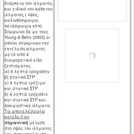
διάρκεια του άλματος
και ειδικά του κάθετου
άλματος ( ύψος,
καλαθόσφαιρα,
πετόσφαιρα κλπ)
Σύμφωνα δε με τους
Young
&
Behn
(2003) οι
οποίοι σύγκριναν την
εκτέλεση άλματος
μετά
από 4
διαφορετικά είδη
ζεστάματος.
α) 4 λεπτά τροχάδην
β) στατικό ΣΤΡ
γ) 4 λεπτά τρέξιμο
και στατικό ΣΤΡ
δ) 4 λεπτά τροχάδιν
και στατικό ΣΤΡ και
δοκιμαστικά άλματα
Τα αποτελέσματα
κατέδειξαν
σημαντική
μείωση
στο ύψος του άλματος
και στην κορύφωση