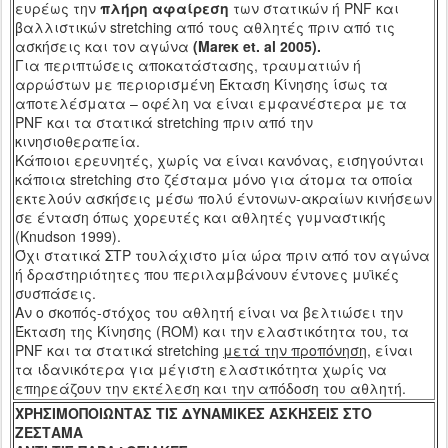
ευρέως την
πλήρη αφαίρεση
των στατικών ή
PNF
και
βαλλιστικών
stretching
από τους αθλητές πριν από τις
ασκήσεις και τον αγώνα
(
Mare
κ
et
.
al
2005).
Για περιπτώσεις αποκατάστασης, τραυματιών ή
αρρώστων με περιορισμένη Έκταση Κίνησης ίσως τα
αποτελέσματα – οφέλη να είναι εμφανέστερα με τα
PNF
και τα στατικά
stretching
πριν από την
κινησιοθεραπεία.
Κάποιοι ερευνητές, χωρίς να είναι κανόνας, εισηγούνται
κάποια
stretching
στο ζέσταμα μόνο για άτομα τα οποία
εκτελούν ασκήσεις μέσω πολύ έντονων-ακραίων κινήσεων
σε ένταση όπως χορευτές και αθλητές γυμναστικής
(
Knudson
1999).
Όχι στατικά ΣΤΡ τουλάχιστο μία ώρα πριν από τον αγώνα
ή δραστηριότητες που περιλαμβάνουν έντονες μυϊκές
συσπάσεις.
Αν ο σκοπός-στόχος του αθλητή είναι να βελτιώσει την
Έκταση της Κίνησης (
ROM
) και την ελαστικότητα του, τα
PNF
και τα στατικά
stretching
μετά την προπόνηση
, είναι
τα ιδανικότερα για μέγιστη ελαστικότητα χωρίς να
επηρεάζουν την εκτέλεση και την απόδοση του αθλητή.
ΧΡΗΣΙΜΟΠΟΙΩΝΤΑΣ ΤΙΣ ΔΥΝΑΜΙΚΕΣ ΑΣΚΗΣΕΙΣ ΣΤΟ
ΖΕΣΤΑΜΑ