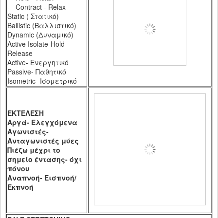
-
Contract - Relax
Static (
Στατικό)
Ballistic (
Βαλλιστικό)
Dynamic
(Δυναμικό)
Active Isolate-Hold
Release
Active-
Ενεργητικό
Passive-
Παθητικό
Isometric-
Ισομετρικό
ΕΚΤΕΛΕΣΗ
Αργά- Ελεγχόμενα
Αγωνιστές-
Ανταγωνιστές μύες
Πιέζω μέχρι το
σημείο έντασης- όχι
πόνου
Αναπνοή- Εισπνοή/
Εκπνοή