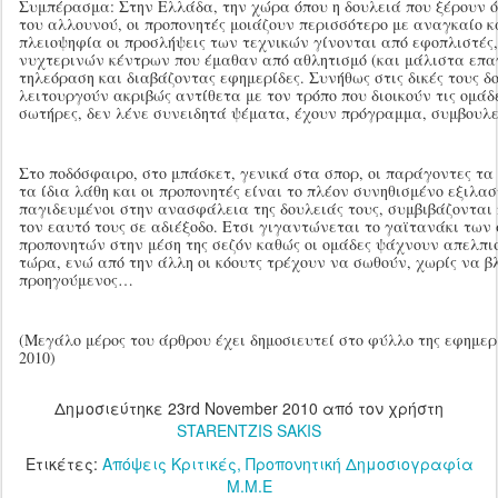
Συμπέρασμα: Στην Ελλάδα, την χώρα όπου η δουλειά που ξέρουν ό
του αλλουνού, οι προπονητές μοιάζουν περισσότερο με αναγκαίο κ
πλειοψηφία οι προσλήψεις των τεχνικών γίνονται από εφοπλιστές, 
νυχτερινών κέντρων που έμαθαν από αθλητισμό (και μάλιστα επ
τηλεόραση και διαβάζοντας εφημερίδες. Συνήθως στις δικές τους δ
λειτουργούν ακριβώς αντίθετα με τον τρόπο που διοικούν τις ομάδ
σωτήρες, δεν λένε συνειδητά ψέματα, έχουν πρόγραμμα, συμβουλεύ
Στο ποδόσφαιρο, στο μπάσκετ, γενικά στα σπορ, οι παράγοντες τ
τα ίδια λάθη και οι προπονητές είναι το πλέον συνηθισμένο εξιλαστ
παγιδευμένοι στην ανασφάλεια της δουλειάς τους, συμβιβάζονται π
τον εαυτό τους σε αδιέξοδο. Ετσι γιγαντώνεται το γαϊτανάκι τω
προπονητών στην μέση της σεζόν καθώς οι ομάδες ψάχνουν απελπ
τώρα, ενώ από την άλλη οι κόουτς τρέχουν να σωθούν, χωρίς να βλ
προηγούμενος…
(Μεγάλο μέρος του άρθρου έχει δημοσιευτεί στο φύλλο της εφημερ
2010)
Δημοσιεύτηκε
23rd November 2010
από τον χρήστη
STARENTZIS SAKIS
Ετικέτες:
Απόψεις Κριτικές
Προπονητική Δημοσιογραφία
Μ.Μ.Ε