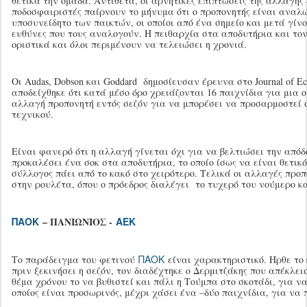
θετικά την ομάδα. Αντίθετα, οι αρνητικές επιπτώσεις της αλλαγής 
ποδοσφαιριστές παίρνουν το μήνυμα ότι ο προπονητής είναι αναλ
υποσυνείδητο των παικτών, οι οποίοι από ένα σημείο και μετά γίν
ευθύνες που τους αναλογούν. Η πειθαρχία στα αποδυτήρια και το
οριστικά και όλοι περιμένουν να τελειώσει η χρονιά.
Οι Audas, Dobson και Goddard δημοσίευσαν έρευνα στο Journal of Eco
αποδείχθηκε ότι κατά μέσο όρο χρειάζονται 16 παιχνίδια για μια ο
αλλαγή προπονητή εντός σεζόν για να μπορέσει να προσαρμοστεί 
τεχνικού.
Είναι φανερό ότι η αλλαγή γίνεται όχι για να βελτιώσει την απόδ
προκαλέσει ένα σοκ στα αποδυτήρια, το οποίο ίσως να είναι θετικό
σύλλογος πάει από το κακό στο χειρότερο. Τελικά οι αλλαγές προ
στην ρουλέτα, όπου ο πρόεδρος διαλέγει το τυχερό του νούμερο κ
ΠΑΟΚ
– ΠΑΝΙΩΝΙΟΣ -
ΑΕΚ
ΠΑΟΚ
Το παράδειγμα του φετινού
είναι χαρακτηριστικό. Ηρθε το
πριν ξεκινήσει η σεζόν, τον διαδέχτηκε ο Δερμιτζάκης που απέκλε
θέμα χρόνου το να βυθιστεί και πάλι η Τούμπα στο σκοτάδι, για να
οποίος είναι προσωρινός, μέχρι χάσει ένα –δύο παιχνίδια, για να 