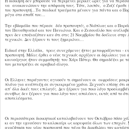
Η διοίκηση δεν μπορούσε να περιμένει μερικές ώρες για να περάσ
να ανακοινώσουν την απόφαση τους. Τότε, λοιπόν, ο Ζοζέ έμαθε 
του προπονητή…Τα παιδικά τραύματα μένουν για πάντα και ο Πο
μύγα στο σπαθί του…
Την εβδομάδα που πέρασε δύο προπονητές, ο Νιόπλιας και ο Παρ
τον Παναθηναϊκό και τον Πανιώνιο. Και ο Ζεσουάλδο που ανέλαβε
πριν δεν υποψιαζόταν καν ότι στις 21 Νοεμβρίου θα δούλευε στην
τεχνικών. Δεν ξέρουν τι τους ξημερώνει…
Ειδικά στην Ελλάδα, τρεις συνεχόμενες ήττες μεταφράζονται - εν
προπονητή. Μόλις έρθει ο νέος τεχνικός αρχίζουν οι δηλώσεις για 
καινούργιος ήταν συμμαθητής του Χάρι Πότερ. Θα σημαδέψει με το 
τον μετατρέψει σε αραβικό άλογο.
Οι Ελληνες παράγοντες αγνοούν τι σημαίνουν οι εκφράσεις μακρ
πλάνο για ανάπτυξη σε συγκεκριμένο χρόνο. Ξεχνούν επίσης ότι 
απ’ όλα δικές τους επιλογές. Δεν ξέρουν για ποιο λόγο προσλαμβά
συνήθως δεν ξέρουν για ποιο λόγο τους απολύουν, εκτός από το ότ
αποτελέσματα.
Οι περισσότεροι διοικητικοί καταλαβαίνουν τον Οκτώβριο πόσο χά
κι αν την υμνούσαν το καλοκαίρι ως κορυφαία όλων των εποχών. 
αναζήτηση του νέου προπονητή που τάχα θα διορθώσει την κατάστ