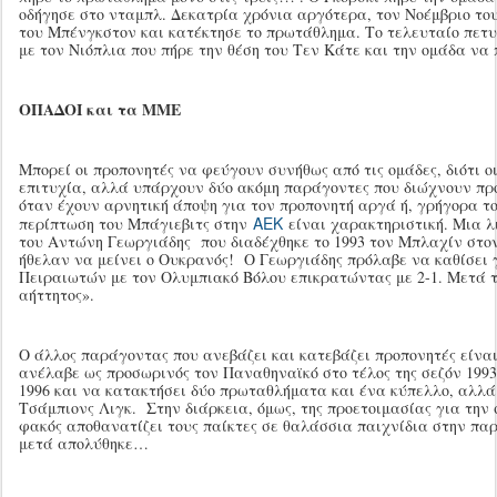
οδήγησε στο νταμπλ. Δεκατρία χρόνια αργότερα, τον Νοέμβριο το
του Μπένγκστον και κατέκτησε το πρωτάθλημα. Το τελευταίο πετυ
με τον Νιόπλια που πήρε την θέση του Τεν Κάτε και την ομάδα να
ΟΠΑΔΟΙ και τα ΜΜΕ
Μπορεί οι προπονητές να φεύγουν συνήθως από τις ομάδες, διότι 
επιτυχία, αλλά υπάρχουν δύο ακόμη παράγοντες που διώχνουν πρ
όταν έχουν αρνητική άποψη για τον προπονητή αργά ή, γρήγορα το
ΑΕΚ
περίπτωση του Μπάγιεβιτς στην
είναι χαρακτηριστική. Μια λ
του Αντώνη Γεωργιάδης που διαδέχθηκε το 1993 τον Μπλαχίν στον
ήθελαν να μείνει ο Ουκρανός! Ο Γεωργιάδης πρόλαβε να καθίσει 
Πειραιωτών με τον Ολυμπιακό Βόλου επικρατώντας με 2-1. Μετά τ
αήττητος».
Ο άλλος παράγοντας που ανεβάζει και κατεβάζει προπονητές είν
ανέλαβε ως προσωρινός τον Παναθηναϊκό στο τέλος της σεζόν 1993
1996 και να κατακτήσει δύο πρωταθλήματα και ένα κύπελλο, αλλά
Τσάμπιονς Λιγκ. Στην διάρκεια, όμως, της προετοιμασίας για την
φακός αποθανατίζει τους παίκτες σε θαλάσσια παιχνίδια στην πα
μετά απολύθηκε…