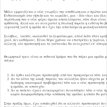
Μόλις εμφανίζεται ο νέος γνωρίζει την αποθέωση και ο πρώτος και
Ενθουσιασμός στο γήπεδο και τις κερκίδες, μια – δύο νίκες και όλα
περίπτωση που ο νέος φέρει άμεσα αποτελέσματα, τότε όλοι είναι 
ορθότατη. Αλλά και αν συνεχιστεί η πτωτική πορεία η ευθύνη θα β
γυμναστή γιατί η ομάδα δεν έχει την απαιτούμενη φυσική κατάστ
Συνήθως, λοιπόν, ακολουθεί το ξεφούσκωμα, απλά διότι όταν κρύβ
χαλί, δεν καθάρισες. Είναι θέμα χρόνου να επιστρέψει η γκρίνια, 
αλλαγή, νέο προπονητή και το γαϊτανάκι θα συνεχιστεί επ’ άπειρ
Θεωρητικά τρεις είναι οι πιθανοί δρόμοι που θα πάρει μια ομάδα 
πάγκο:
Αν έρθει καλύτερος προπονητής από τον προηγούμενο τότε λογ
Αν τα αίτια της κακής πορείας του συλλόγου ήταν άσχετα με 
διοίκηση, οικονομικά προβλήματα) τότε και ο νέος προπονητής
η ομάδα, σε αποτυχία.
Αν οι παίκτες έχουν συγκεκριμένες δυνατότητες τότε ο νέος π
καμία διαφοροποίηση στην απόδοση της ομάδας η οποία θα μείν
Στην πράξη, όμως, έχει αποδειχθεί ότι οι αλλαγές προπονητών δεν