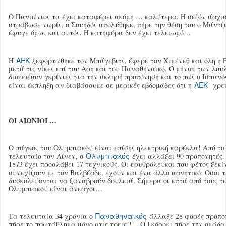
Ο Πανιώνιος τα έχει καταφέρει ακόμη … καλύτερα. Η σεζόν άρχισ
στράβωσε νωρίς, ο Σουηδός απολύθηκε, πήρε την θέση του ο Μάντζι
έφυγε όμως και αυτός. Η κατηφόρα δεν έχει τελειωμό…
ΑΕΚ
Η
ξεφορτώθηκε τον Μπάγεβιτς, έφερε τον Χιμένεθ και όλη η 
μετά τις νίκες επί του Αρη και του Παναθηναϊκό. Ο μήνας των λου
διαρρέουν γκρίνιες για την σκληρή προπόνηση και το πώς ο Ισπανός
ΑΕΚ
είναι έκπληξη αν διαβάσουμε σε μερικές εβδομάδες ότι η
χρει
ΟΙ ΑΙΩΝΙΟΙ …
O πάγκος του Ολυμπιακού είναι επίσης ηλεκτρική καρέκλα! Από το 
Ολυμπιακός
τελευταίο τον Λίνεν, ο
έχει αλλάξει 90 προπονητές.
1873 έχει προσλάβει 17 τεχνικούς. Οι ερυθρόλευκοι που φέτος ξεκί
συνεχίζουν με τον Βαλβέρδε, έχουν και ένα άλλο αρνητικό: Οσοι 
δυσκολεύονται να ξαναβρούν δουλειά. Σήμερα οι επτά από τους τε
Ολυμπιακού είναι άνεργοι…
Παναθηναϊκός
Τα τελευταία 34 χρόνια ο
άλλαξε 28 φορές προπον
πήρε το πρωτάθλημα μόνο στις τρεις!!! . Ο Γκόρσκι πήρε την ομάδα