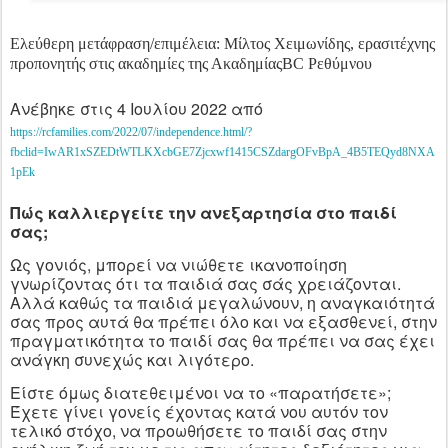
Ελεύθερη μετάφραση/επιμέλεια: Μίλτος Χειμωνίδης, ερασιτέχνης
προπονητής στις ακαδημίες της Ακαδημίας
BC
Ρεθύμνου
Ανέβηκε στις 4 Ιουλίου 2022 από
https
://
rcfamilies
.
com
/2022/07/
independence
.
html
/?
fbclid
=
IwAR
1
xSZEDtWTLKXcbGE
7
Zjcxwf
1415
CSZdargOFvBpA
_4
B
5
TEQyd
8
NXA
1
pEk
Πώς καλλιεργείτε την ανεξαρτησία στο παιδί
σας;
Ως γονιός, μπορεί να νιώθετε ικανοποίηση
γνωρίζοντας ότι τα παιδιά σας σάς χρειάζονται.
Αλλά καθώς τα παιδιά μεγαλώνουν, η αναγκαιότητά
σας προς αυτά θα πρέπει όλο και να εξασθενεί, στην
πραγματικότητα το παιδί σας θα πρέπει να σας έχει
ανάγκη συνεχώς και λιγότερο.
Είστε όμως διατεθειμένοι να το «παρατήσετε»;
Έχετε γίνει γονείς έχοντας κατά νου αυτόν τον
τελικό στόχο, να προωθήσετε το παιδί σας στην