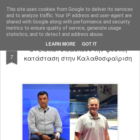
All About Basketball Coaching
Πάθος ,ομαδικότητα , μαχητικότητα , αντίληψη... με μια λέξη MΠΑΣΚΕΤ... .!!! Αγάπη μεγάλη που κρύβει πολλά μυστικά ...
This site uses cookies from Google to deliver its services
and to analyze traffic. Your IP address and user-agent are
shared with Google along with performance and security
metrics to ensure quality of service, generate usage
statistics, and to detect and address abuse.
LEARN MORE
GOT IT
Οι ειδικοί διδάσκουν την φυσική
MAY
7
κατάσταση στην Καλαθοσφαίριση