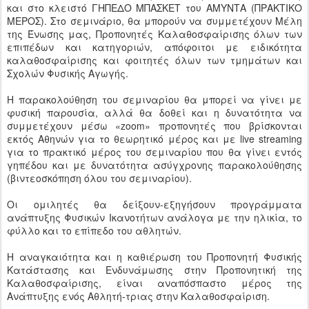
και στο κλειστό ΓΗΠΕΔΟ ΜΠΑΣΚΕΤ του ΑΜΥΝΤΑ (ΠΡΑΚΤΙΚΟ
ΜΕΡΟΣ). Στο σεμινάριο, θα μπορούν να συμμετέχουν Μέλη
της Ένωσης μας, Προπονητές Καλαθοσφαίρισης όλων των
επιπέδων και κατηγοριών, απόφοιτοι με ειδικότητα
καλαθοσφαίρισης και φοιτητές όλων των τμημάτων και
Σχολών Φυσικής Αγωγής.
Η παρακολούθηση του σεμιναρίου θα μπορεί να γίνει με
φυσική παρουσία, αλλά θα δοθεί και η δυνατότητα να
συμμετέχουν μέσω «zoom» προπονητές που βρίσκονται
εκτός Αθηνών για το θεωρητικό μέρος και με live streaming
για το πρακτικό μέρος του σεμιναρίου που θα γίνει εντός
γηπέδου και με δυνατότητα ασύγχρονης παρακολούθησης
(βιντεοσκόπηση όλου του σεμιναρίου).
Οι ομιλητές θα δείξουν-εξηγήσουν προγράμματα
ανάπτυξης Φυσικών Ικανοτήτων ανάλογα με την ηλικία, το
φύλλο και το επίπεδο του αθλητών.
Η αναγκαιότητα και η καθιέρωση του Προπονητή Φυσικής
Κατάστασης και Ενδυνάμωσης στην Προπονητική της
Καλαθοσφαίρισης, είναι αναπόσπαστο μέρος της
Ανάπτυξης ενός Αθλητή-τριας στην Καλαθοσφαίριση.