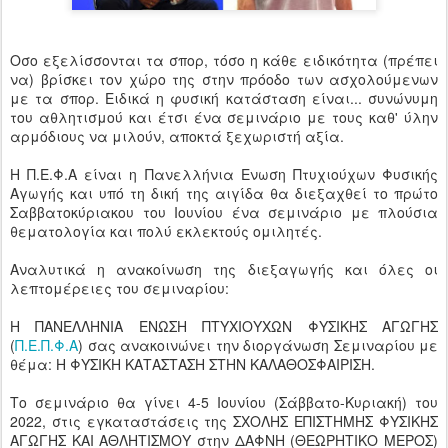
Οσο εξελίσσονται τα σπορ, τόσο η κάθε ειδικότητα (πρέπει
να) βρίσκει τον χώρο της στην πρόοδο των ασχολούμενων
με τα σπορ. Ειδικά η φυσική κατάσταση είναι... συνώνυμη
του αθλητισμού και έτσι ένα σεμινάριο με τους καθ' ύλην
αρμόδιους να μιλούν, αποκτά ξεχωριστή αξία.
Η Π.Ε.Φ.Α είναι η Πανελλήνια Ενωση Πτυχιούχων Φυσικής
Αγωγής και υπό τη δική της αιγίδα θα διεξαχθεί το πρώτο
Σαββατοκύριακου του Ιουνίου ένα σεμινάριο με πλούσια
θεματολογία και πολύ εκλεκτούς ομιλητές.
Αναλυτικά η ανακοίνωση της διεξαγωγής και όλες οι
λεπτομέρειες του σεμιναρίου:
Η ΠΑΝΕΛΛΗΝΙΑ ΕΝΩΣΗ ΠΤΥΧΙΟΥΧΩΝ ΦΥΣΙΚΗΣ ΑΓΩΓΗΣ
(
Π.Ε.Π.Φ.Α
) σας ανακοινώνει την διοργάνωση Σεμιναρίου με
θέμα: Η ΦΥΣΙΚΗ ΚΑΤΑΣΤΑΣΗ ΣΤΗΝ ΚΑΛΑΘΟΣΦΑΙΡΙΣΗ.
Το σεμινάριο θα γίνει 4-5 Ιουνίου (Σάββατο-Κυριακή) του
2022, στις εγκαταστάσεις της ΣΧΟΛΗΣ ΕΠΙΣΤΗΜΗΣ ΦΥΣΙΚΗΣ
ΑΓΩΓΗΣ ΚΑΙ ΑΘΛΗΤΙΣΜΟΥ στην ΔΑΦΝΗ (ΘΕΩΡΗΤΙΚΟ ΜΕΡΟΣ)