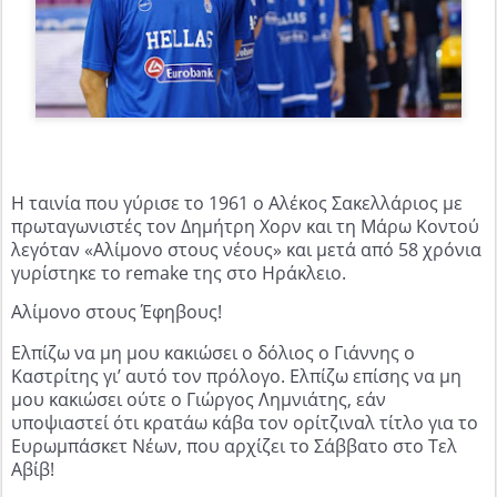
Η ταινία που γύρισε το 1961 ο Αλέκος Σακελλάριος με
πρωταγωνιστές τον Δημήτρη Χορν και τη Μάρω Κοντού
λεγόταν «Αλίμονο στους νέους» και μετά από 58 χρόνια
γυρίστηκε το remake της στο Ηράκλειο.
Αλίμονο στους Έφηβους!
Ελπίζω να μη μου κακιώσει ο δόλιος ο Γιάννης ο
Καστρίτης γι’ αυτό τον πρόλογο. Ελπίζω επίσης να μη
μου κακιώσει ούτε ο Γιώργος Λημνιάτης, εάν
υποψιαστεί ότι κρατάω κάβα τον ορίτζιναλ τίτλο για το
Ευρωμπάσκετ Νέων, που αρχίζει το Σάββατο στο Τελ
Αβίβ!