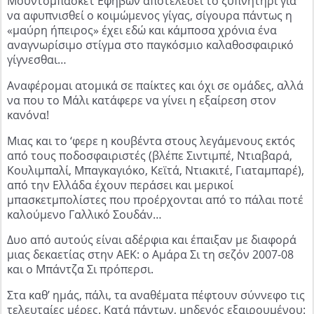
Μουντομπάσκετ Εφήβων αποτελέσει το ξυπνητήρι για
να αφυπνισθεί ο κοιμώμενος γίγας, σίγουρα πάντως η
«μαύρη ήπειρος» έχει εδώ και κάμποσα χρόνια ένα
αναγνωρίσιμο στίγμα στο παγκόσμιο καλαθοσφαιρικό
γίγνεσθαι…
Αναφέρομαι ατομικά σε παίκτες και όχι σε ομάδες, αλλά
να που το Μάλι κατάφερε να γίνει η εξαίρεση στον
κανόνα!
Μιας και το ‘φερε η κουβέντα στους λεγάμενους εκτός
από τους ποδοσφαιριστές (βλέπε Σιντιμπέ, Ντιαβαρά,
Κουλιμπαλί, Μπαγκαγιόκο, Κεϊτά, Ντιακιτέ, Γιαταμπαρέ),
από την Ελλάδα έχουν περάσει και μερικοί
μπασκετμπολίστες που προέρχονται από το πάλαι ποτέ
καλούμενο Γαλλικό Σουδάν…
Δυο από αυτούς είναι αδέρφια και έπαιξαν με διαφορά
μιας δεκαετίας στην ΑΕΚ: ο Αμάρα Σι τη σεζόν 2007-08
και ο Μπάντζα Σι πρόπερσι.
Στα καθ’ ημάς, πάλι, τα αναθέματα πέφτουν σύννεφο τις
τελευταίες μέρες. Κατά πάντων, μηδενός εξαιρουμένου: