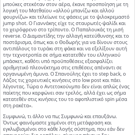
μπούκες στεκόταν στον αέρα, έκανε προσποίηση με τη
λογική του Ματθαίου «αλλού μπανίζω και αλλού
φουρνίζω» και τελείωνε τις φάσεις με το ψιλοκρεμαστό
jump shot. Ο Γιαννάκης είχε τις σταυρωτές-ψαλίδι και
το χειρόφρενο στο τρίποντο. Ο Παπαλουκάς τη μισή
reverse. Ο Διαμαντίδης την αλλαγή κατεύθυνσης και το
ποστάρισμα, όπως και ο Θοδωρής για να δίνουν στους
αντιπάλους το τυράκι στη φάκα και να εξελίξουν αυτή
την τεχνοτροπία σε σήμα κατατεθέν του ελληνικού
μπάσκετ, καθότι υπό προϋποθέσεις εξασφαλίζει
αριθμητικό πλεονέκτημα στις επιθέσεις απέναντι σε
οργανωμένη άμυνα. Ο Σπανούλης έχει το step back, ο
Λάζος τις χορευτικές κινήσεις στο low post και πάει
λέγοντας. Τώρα ο Αντετοκούνμπο δεν είναι απλώς ένας
παίκτης που καρφώνει σαν τρελός, αλλά έχει ως σήμα
κατατεθέν στις κινήσεις του το αφοπλιστικό spin μέσα
στη ρακέτα».
Συμφωνώ, τι άλλο να πω; Συμφωνώ και επαυξάνω.
Όντως φαινόμαστε χαμένοι στη μετάφραση και
εγκλωβισμένοι στο κάθε λογής σύστημα, που εάν δεν