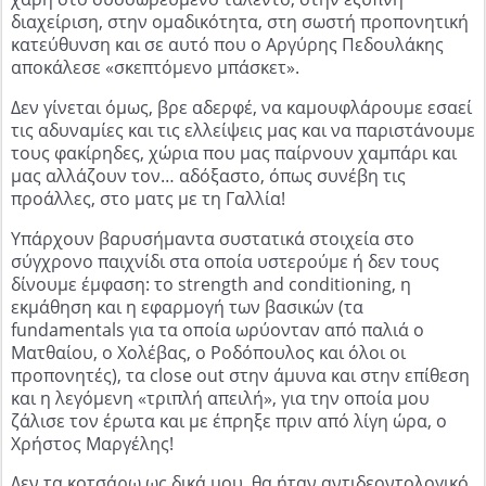
διαχείριση, στην ομαδικότητα, στη σωστή προπονητική
κατεύθυνση και σε αυτό που ο Αργύρης Πεδουλάκης
αποκάλεσε «σκεπτόμενο μπάσκετ».
Δεν γίνεται όμως, βρε αδερφέ, να καμουφλάρουμε εσαεί
τις αδυναμίες και τις ελλείψεις μας και να παριστάνουμε
τους φακίρηδες, χώρια που μας παίρνουν χαμπάρι και
μας αλλάζουν τον… αδόξαστο, όπως συνέβη τις
προάλλες, στο ματς με τη Γαλλία!
Υπάρχουν βαρυσήμαντα συστατικά στοιχεία στο
σύγχρονο παιχνίδι στα οποία υστερούμε ή δεν τους
δίνουμε έμφαση: το strength and conditioning, η
εκμάθηση και η εφαρμογή των βασικών (τα
fundamentals για τα οποία ωρύονταν από παλιά ο
Ματθαίου, ο Χολέβας, ο Ροδόπουλος και όλοι οι
προπονητές), τα close out στην άμυνα και στην επίθεση
και η λεγόμενη «τριπλή απειλή», για την οποία μου
ζάλισε τον έρωτα και με έπρηξε πριν από λίγη ώρα, ο
Χρήστος Μαργέλης!
Δεν τα κοτσάρω ως δικά μου, θα ήταν αντιδεοντολογικό