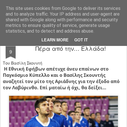
All About Basketball Coaching
Πάθος ,ομαδικότητα , μαχητικότητα , αντίληψη... με μια λέξη MΠΑΣΚΕΤ... .!!! Αγάπη μεγάλη που κρύβει πολλά μυστικά ...
This site uses cookies from Google to deliver its services
and to analyze traffic. Your IP address and user-agent are
shared with Google along with performance and security
metrics to ensure quality of service, generate usage
statistics, and to detect and address abuse.
LEARN MORE
GOT IT
JUL
Πέρα από την… Ελλάδα!
9
Του Βασίλη Σκουντή
Η Εθνική Εφήβων απέτυχε άνευ επαίνων στο
Παγκόσμιο Κύπελλο και ο Βασίλης Σκουντής
αναζητεί τον μίτο της Αριάδνης για την έξοδο από
τον Λαβύρινθο. Επί ματαίω ή όχι, θα δείξει…