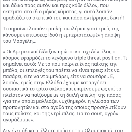
και άδικο προς αυτόν και προς κάθε άλλον, που
εκπέμπει στο ίδιο μήκος κύματος, γι αυτό λοιπόν
αραδιάζω το σκεπτικό του και πάσα αντίρρησις δεκτή!
Τι σημαίνει λοιπόν τριπλή απειλή και γιατί εμείς της
κάνουμε εκπτώσεις; Ιδού η εμπεριστατωμένη άποψη
του Μαργέλη…
« Οι Αμερικανοί δίδαξαν πρώτοι και σχεδόν όλος ο
κόσμος εφαρμόζει το λεγόμενο triple threat position. Τι
σημαίνει αυτό; Με το που παίρνει ένας παίκτης την
μπάλα, οι επιλογές του πρέπει να είναι τρεις: είτε να
πασάρει, είτε να ντριμπλάρει, είτε να σουτάρει. Ε,
λοιπόν, εμείς στην Ελλάδα έχουμε καταργήσει
ουσιαστικά το τρίτο σκέλος και επιμένουμε ως επί το
πλείστον να παίζουμε με τη διπλή απειλή: της πάσας
-για την οποία μαλλιάζει νυχθημερόν η γλώσσα των
προπονητών και στο αγαθό της οποίας προσηλυτίζουν
τους παίκτες- και της ντρίμπλας. Για το σουτ, αγρόν
αγοράζουμε».
Δεν έχει άδικο ο άλλοτε παίκτης του Ολυμπιακού, του