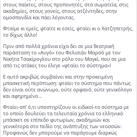
στους παίκτες, στους προπονητές, στα σωματεία, στις
ακαδημίες, στους γονείς, στους ατζέντηδες, στην
ομοσπονδία και πάει λέγοντας.
Φταίμε κι εμείς, φταίτε κι εσείς, φταίει κι ο Χατζηπετρής,
το δίχως άλλο!
Πριν από πολλά χρόνια είχα δει σε μια θεατρική
παράσταση το «Αυγό» του Φελισιάν Μαρσό με τον
Νικήτα Τσακίρογλου στο ρόλο του Μαγκί, που σε μια
από τις ατάκες του έλεγε «φταίει το σύστημα»!
Ε αυτό ακριβώς συμβαίνει και στην προκειμένη
μπασκετική περίπτωση: φταίει το σύστημα που πάντως
δεν είναι ούτε ανώνυμο, ούτε ορφανό, ούτε γενικόλογο
και αφηρημένο…
Φταίει-απ’ ό,τι υποστηρίζουν οι ειδικοί-το σύστημα με
το οποίο δουλεύει τα τελευταία χρόνια το ελληνικό
μπάσκετ σε επίπεδο φυτωρίων, ακαδημιών και
γενικότερα στο πεδίο της ανάπτυξης των νεοσσών.
Προφανώς δεν μπορούμε να παράγουμε διαρκώς