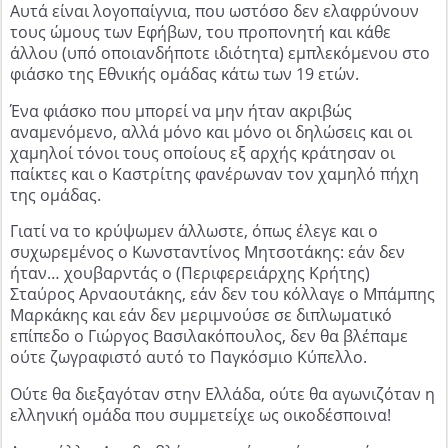
Αυτά είναι λογοπαίγνια, που ωστόσο δεν ελαφρύνουν
τους ώμους των Εφήβων, του προπονητή και κάθε
άλλου (υπό οποιανδήποτε ιδιότητα) εμπλεκόμενου στο
φιάσκο της Εθνικής ομάδας κάτω των 19 ετών.
Ένα φιάσκο που μπορεί να μην ήταν ακριβώς
αναμενόμενο, αλλά μόνο και μόνο οι δηλώσεις και οι
χαμηλοί τόνοι τους οποίους εξ αρχής κράτησαν οι
παίκτες και ο Καστρίτης φανέρωναν τον χαμηλό πήχη
της ομάδας.
Γιατί να το κρύψωμεν άλλωστε, όπως έλεγε και ο
συχωρεμένος ο Κωνσταντίνος Μητσοτάκης: εάν δεν
ήταν… χουβαρντάς ο (Περιφερειάρχης Κρήτης)
Σταύρος Αρναουτάκης, εάν δεν του κόλλαγε ο Μπάμπης
Μαρκάκης και εάν δεν μεριμνούσε σε διπλωματικό
επίπεδο ο Γιώργος Βασιλακόπουλος, δεν θα βλέπαμε
ούτε ζωγραφιστό αυτό το Παγκόσμιο Κύπελλο.
Ούτε θα διεξαγόταν στην Ελλάδα, ούτε θα αγωνιζόταν η
ελληνική ομάδα που συμμετείχε ως οικοδέσποινα!