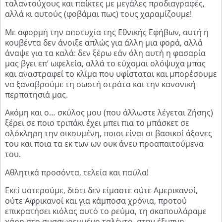
ταλαντούχους και παίκτες με μεγάλες προδιαγραφές,
αλλά κι αυτούς (φοβάμαι πως) τους χαραμίζουμε!
Με αφορμή την αποτυχία της Εθνικής Εφήβων, αυτή η
κουβέντα δεν άνοιξε απλώς για άλλη μια φορά, αλλά
άναψε για τα καλά: δεν ξέρω εάν όλη αυτή η φασαρία
μας βγει επ’ ωφελεία, αλλά το εύχομαι ολόψυχα μπας
και αναστραφεί το κλίμα που υφίσταται και μπορέσουμε
να ξαναβρούμε τη σωστή στράτα και την κανονική
περπατησιά μας.
Ακόμη και ο… σκύλος μου (που άλλωστε λέγεται Ζήσης)
ξέρει σε ποιο τριπάκι έχει μπει πια το μπάσκετ σε
ολόκληρη την οικουμένη, ποιοι είναι οι βασικοί άξονες
του και ποια τα εκ των ων ουκ άνευ προαπαιτούμενα
του.
Αθλητικά προσόντα, τελεία και παύλα!
Εκεί υστερούμε, διότι δεν είμαστε ούτε Αμερικανοί,
ούτε Αφρικανοί και για κάμποσα χρόνια, προτού
επικρατήσει κιόλας αυτό το ρεύμα, τη σκαπουλάραμε
χάρη στο συσσωρευμένο ταλέντο, στην έξυπνη