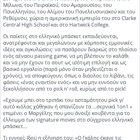
Μίλωνα, του Πειραϊκού, του Αμαρουσίου, του
Πανελληνίου, του Αλίμου του Πανελευσινιακού και του
Ρεθύμνου, χώρια η αμερικανική εμπειρία του στο Clarke
Central High School και στο Hartwick College.
Οι παίκτες στο ελληνικό μπάσκετ εκπαιδεύονται,
ανατρέφονται και μεγαλώνουν με κάμποσες εμμονικές
ιδέες και αγκυλώσεις: να πασάρουν διαρκώς στο πλαίσιο
ενός αέναου passing game, να μη βλέπουν το καλάθι
και να μην έχουν το σουτ ως ισότιμη επιλογή και ως
βασικό εργαλείο (παρά μόνο όταν μηδενίζεται ο
χρόνος), να αποφεύγουν, όπως ο διάολος το λιβάνι, τις
φάσεις «ένας εναντίον ενός» και να μην εννοούν να
ξεκολλήσουν από το pick n’ roll, κυρίως από το pick!
«Εχουμε μπει στο τριπάκι του ασταμάτητου pick γι’
αυτό κιόλας χάθηκαν ή σπανίζουν τα …σερνικά 1on1 »
επιμένει ο Μαργέλης που μου άνοιξε κουβέντα για το
έλλειμμα των signature moves στο σύγχρονο ελληνικό
μπάσκετ…
Τι εννοεί; Ιδού η εξήγηση του: «Ο Γκάλης έκανε τις