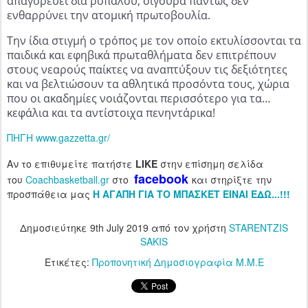
απαγορεύει δια ροπάλου, σίγουρα πάντως δεν
ενθαρρύνει την ατομική πρωτοβουλία.
Την ίδια στιγμή ο τρόπος με τον οποίο εκτυλίσσονται τα
παιδικά και εφηβικά πρωταθλήματα δεν επιτρέπουν
στους νεαρούς παίκτες να αναπτύξουν τις δεξιότητες
και να βελτιώσουν τα αθλητικά προσόντα τους, χώρια
που οι ακαδημίες νοιάζονται περισσότερο για τα…
κεφάλια και τα αντίστοιχα πενηντάρικα!
ΠΗΓΗ www.gazzetta.gr/
Αν το επιθυμείτε πατήστε
LIKE
στην επίσημη σελίδα
facebook
του
Coachbasketball.gr
στο
και στηρίξτε την
προσπάθεια μας
H ΑΓΑΠΗ ΓΙΑ ΤΟ ΜΠΑΣΚΕΤ ΕΙΝΑΙ ΕΔΩ...!!!
Δημοσιεύτηκε
9th July 2019
από τον χρήστη
STARENTZIS
SAKIS
Ετικέτες:
Προπονητική Δημοσιογραφία Μ.Μ.Ε