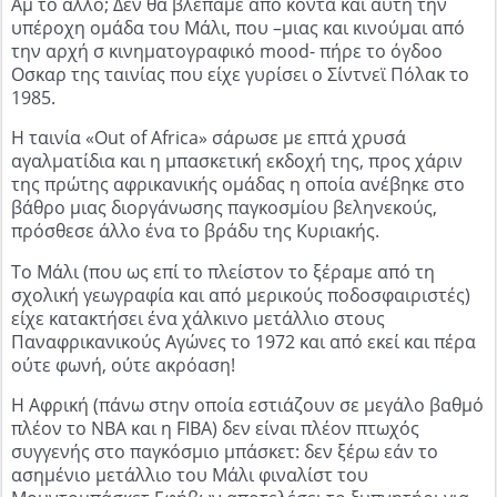
Αμ το άλλο; Δεν θα βλέπαμε από κοντά και αυτή την
υπέροχη ομάδα του Μάλι, που –μιας και κινούμαι από
την αρχή σ κινηματογραφικό mood- πήρε το όγδοο
Οσκαρ της ταινίας που είχε γυρίσει ο Σίντνεϊ Πόλακ το
1985.
Η ταινία «Out of Africa» σάρωσε με επτά χρυσά
αγαλματίδια και η μπασκετική εκδοχή της, προς χάριν
της πρώτης αφρικανικής ομάδας η οποία ανέβηκε στο
βάθρο μιας διοργάνωσης παγκοσμίου βεληνεκούς,
πρόσθεσε άλλο ένα το βράδυ της Κυριακής.
Το Μάλι (που ως επί το πλείστον το ξέραμε από τη
σχολική γεωγραφία και από μερικούς ποδοσφαιριστές)
είχε κατακτήσει ένα χάλκινο μετάλλιο στους
Παναφρικανικούς Αγώνες το 1972 και από εκεί και πέρα
ούτε φωνή, ούτε ακρόαση!
Η Αφρική (πάνω στην οποία εστιάζουν σε μεγάλο βαθμό
πλέον το ΝΒΑ και η FIBA) δεν είναι πλέον πτωχός
συγγενής στο παγκόσμιο μπάσκετ: δεν ξέρω εάν το
ασημένιο μετάλλιο του Μάλι φιναλίστ του