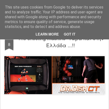
All About Basketball Coaching
Πάθος ,ομαδικότητα , μαχητικότητα , αντίληψη... με μια λέξη MΠΑΣΚΕΤ... .!!! Αγάπη μεγάλη που κρύβει πολλά μυστικά ...
This site uses cookies from Google to deliver its services
and to analyze traffic. Your IP address and user-agent are
shared with Google along with performance and security
metrics to ensure quality of service, generate usage
statistics, and to detect and address abuse.
LEARN MORE
GOT IT
The shooting machine -Τώρα και στην
JUN
8
Ελλάδα ...!!