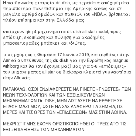
Η πασίγνωστη εταιρεία dr. dish, με τεράστια απήχηση στα
περισσότερα πανεπιστήμια της Αμερικής καθώς και σε
μεγάλο αριθμό ομάδων και παικτών του «NBA.», βρίσκεται
πλέον επίσημα και στην Ελλάδα μας.
υπάρχουν ήδη 4 μηχανήματα dr. dish all star model, προς
επίδειξη, ενοικίαση και πώληση για ακαδημίες
μπασκετ,ομαδες μπάσκετ και ιδιώτες.
την ερχόμενη εβδομάδα 17 Ιουνίου 2019, καταφθάνει στην
Αθηνά ο υπεύθυνος της
dr. dish
για την Ευρώπη κος magnus
wihlborg και θα τον έχουμε μαζί μας για 5-6 «επιδειξεις»
του μηχανηματος all star σε διάφορα κλειστά γυμναστήρια
στην Αθηνάς.
ΠΑΡΑΚΑΛΩ, ΟΣΟΙ ΕΝΔΙΑΦΕΡΕΣΤΕ ΝΑ ΓΙΝΕΤΕ «ΓΝΩΣΤΕΣ» ΤΩΝ
ΝΕΩΝ ΤΕΧΝΟΛΟΓΙΩΝ ΚΑΙ ΤΩΝ ΕΞΕΙΔΙΚΕΥΜΕΝΩΝ
ΜΗΧΑΝΗΜΑΤΩΝ Dr. DISH, ΜΗΝ ΔΙΣΤΑΣΕΤΕ ΝΑ ΕΡΘΕΤΕ ΣΕ
ΕΠΑΦΗ ΜΑΖΙ ΜΟΥ, ΩΣΤΕ ΝΑ ΣΑΣ ΑΝΑΦΕΡΩ ΤΑ ΣΗΜΕΙΑ,ΤΙΣ
ΜΕΡΕΣ ΚΑΙ ΤΙΣ ΩΡΕΣ ΤΩΝ «ΕΠΙΔΕΙΞΕΩΝ» ΜΑΣ ΣΤΗΝ ΑΘΗΝΑ.
ΜΕΧΡΙ ΣΤΙΓΜΗΣ ΕΧΟΥΝ ΟΡΙΣΤΙΚΟΠΟΙΗΘΕΙ ΟΙ ΤΡΕΙΣ ΑΠΟ ΤΙΣ
ΕΞΙ «ΕΠΙΔΕΙΞΕΙΣ» ΤΩΝ ΜΗΧΑΝΗΜΑΤΩΝ.