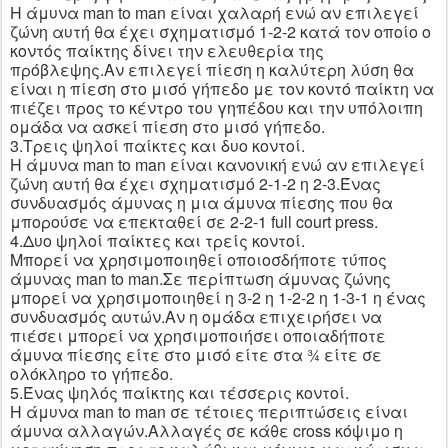
Η άμυνα
man
to
man
είναι χαλαρή ενώ αν επιλεγεί
ζώνη αυτή θα έχει σχηματισμό 1-2-2 κατά τον οποίο ο
κοντός παίκτης δίνει την ελευθερία της
πρόβλεψης.Αν επιλεγεί πίεση η καλύτερη λύση θα
είναι η πίεση στο μισό γήπεδο με τον κοντό παίκτη να
πιέζει προς το κέντρο του γηπέδου και την υπόλοιπη
ομάδα να ασκεί πίεση στο μισό γήπεδο.
3.Τρεις ψηλοί παίκτες και δυο κοντοί.
Η άμυνα
man
to
man
είναι κανονική ενώ αν επιλεγεί
ζώνη αυτή θα έχει σχηματισμό 2-1-2 η 2-3.Ένας
συνδυασμός άμυνας η μια άμυνα πίεσης που θα
μπορούσε να επεκταθεί σε 2-2-1
full
court
press
.
4.Δυο ψηλοί παίκτες και τρείς κοντοί.
Μπορεί να χρησιμοποιηθεί οποιοσδήποτε τύπος
άμυνας
man
to
man
.Σε περίπτωση άμυνας ζώνης
μπορεί να χρησιμοποιηθεί η 3-2 η 1-2-2 η 1-3-1 η ένας
συνδυασμός αυτών.Αν η ομάδα επιχειρήσει να
πιέσει μπορεί να χρησιμοποιήσει οποιαδήποτε
άμυνα πίεσης είτε στο μισό είτε στα ¾ είτε σε
ολόκληρο το γήπεδο.
5.Ένας ψηλός παίκτης και τέσσερις κοντοί.
Η άμυνα
man
to
man
σε τέτοιες περιπτώσεις είναι
άμυνα αλλαγών.Αλλαγές σε κάθε
cross
κόψιμο η