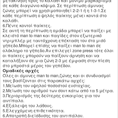
μετακίνηση προς το καλάθι και μόνιμο μαρκάρισμα
σε κάθε διαγώνιο κόψιμο. Σε περίπτωση άμυνας
ζώνης μπορεί να χρησιμοποιηθεί 2-2-1 ή η 1-3-1.Σε
κάθε περίπτωση ο ψηλός παίκτης μένει κοντά στο
καλάθι.
6.Πέντε κοντοί παίκτες.
Σε αυτή τη περίπτωση η ομάδα μπορεί να παίξει με
κλειστό
man
to
man
και παγίδες στον εξωτερικό
ντριμπλέρ με ταυτόχρονη επέκταση του στο μισό
γήπεδο.Μπορεί επίσης να παίξει
man
to
man
σε
ολόκληρο το γήπεδο.Αν επιλεγεί
zone
press
τότε όλοι
οι παίκτες μπορούν να παίξουν άρνηση και να
καταλήξουν σε μια ζώνη 2-3 με έμφαση στην πίεση
στο μπροστά μέρος του γηπέδου.
Ομαδικές αρχές
Όλες οι άμυνες
man
to
man
,ζώνης και οι συνδυασμοί
τους βασίζονται στις παρακάτω αρχές:
1.Μείωση του υψηλού ποσοστού ευστοχίας.
2.Μείωση του αριθμού των σουτ κάτω από τα 5 μέτρα.
3.Περιορισμός της δεύτερης ευκαιρίας για τον
αντίπαλο.
4.Εξάλειψη του λάθους.
5.Ελεγχόμενη επιθετικότητα.
6.Αποτροπή διείσδυσης του αντιπάλου.