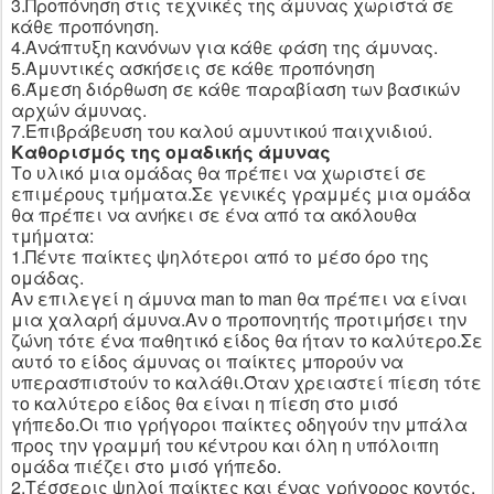
3.Προπόνηση στις τεχνικές της άμυνας χωριστά σε
κάθε προπόνηση.
4.Ανάπτυξη κανόνων για κάθε φάση της άμυνας.
5.Αμυντικές ασκήσεις σε κάθε προπόνηση
6.Άμεση διόρθωση σε κάθε παραβίαση των βασικών
αρχών άμυνας.
7.Επιβράβευση του καλού αμυντικού παιχνιδιού.
Καθορισμός της ομαδικής άμυνας
Το υλικό μια ομάδας θα πρέπει να χωριστεί σε
επιμέρους τμήματα.Σε γενικές γραμμές μια ομάδα
θα πρέπει να ανήκει σε ένα από τα ακόλουθα
τμήματα:
1.Πέντε παίκτες ψηλότεροι από το μέσο όρο της
ομάδας.
Αν επιλεγεί η άμυνα
man
to
man
θα πρέπει να είναι
μια χαλαρή άμυνα.Αν ο προπονητής προτιμήσει την
ζώνη τότε ένα παθητικό είδος θα ήταν το καλύτερο.Σε
αυτό το είδος άμυνας οι παίκτες μπορούν να
υπερασπιστούν το καλάθι.Όταν χρειαστεί πίεση τότε
το καλύτερο είδος θα είναι η πίεση στο μισό
γήπεδο.Οι πιο γρήγοροι παίκτες οδηγούν την μπάλα
προς την γραμμή του κέντρου και όλη η υπόλοιπη
ομάδα πιέζει στο μισό γήπεδο.
2.Τέσσερις ψηλοί παίκτες και ένας γρήγορος κοντός.