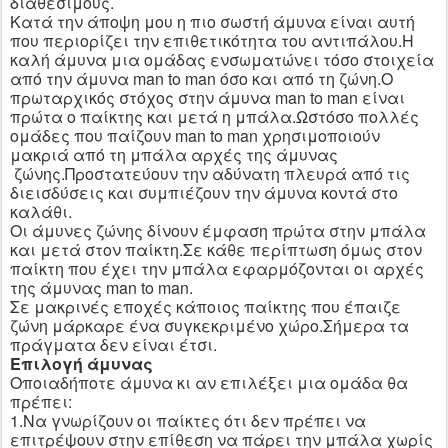
διαθέσιμους.
Κατά την άποψη μου η πιο σωστή άμυνα είναι αυτή
που περιορίζει την επιθετικότητα του αντιπάλου.Η
καλή άμυνα μια ομάδας ενσωματώνει τόσο στοιχεία
από την άμυνα
man
to
man
όσο και από τη ζώνη.Ο
πρωταρχικός στόχος στην άμυνα
man
to
man
είναι
πρώτα ο παίκτης και μετά η μπάλα.Ωστόσο πολλές
ομάδες που παίζουν
man
to
man
χρησιμοποιούν
μακριά από τη μπάλα αρχές της άμυνας
ζώνης.Προστατεύουν την αδύνατη πλευρά από τις
διεισδύσεις και συμπιέζουν την άμυνα κοντά στο
καλάθι.
Οι άμυνες ζώνης δίνουν έμφαση πρώτα στην μπάλα
και μετά στον παίκτη.Σε κάθε περίπτωση όμως στον
παίκτη που έχει την μπάλα εφαρμόζονται οι αρχές
της άμυνας
man
to
man
.
Σε μακρινές εποχές κάποιος παίκτης που έπαιζε
ζώνη μάρκαρε ένα συγκεκριμένο χώρο.Σήμερα τα
πράγματα δεν είναι έτσι.
Επιλογή άμυνας
Οποιαδήποτε άμυνα κι αν επιλέξει μια ομάδα θα
πρέπει:
1.Να γνωρίζουν οι παίκτες ότι δεν πρέπει να
επιτρέψουν στην επίθεση να πάρει την μπάλα χωρίς