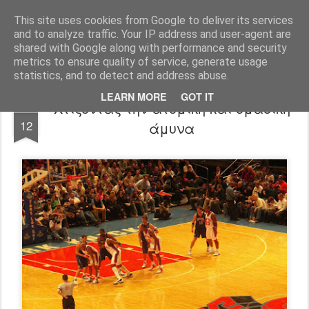
All About Basketball Coaching
Πάθος ,ομαδικότητα , μαχητικότητα , αντίληψη... με μια λέξη MΠΑΣΚΕΤ... .!!! Αγάπη μεγάλη που κρύβει πολλά μυστικά ...
This site uses cookies from Google to deliver its services
and to analyze traffic. Your IP address and user-agent are
shared with Google along with performance and security
metrics to ensure quality of service, generate usage
statistics, and to detect and address abuse.
LEARN MORE
GOT IT
Χτίζοντας την ατομική και ομαδική
MAR
12
άμυνα