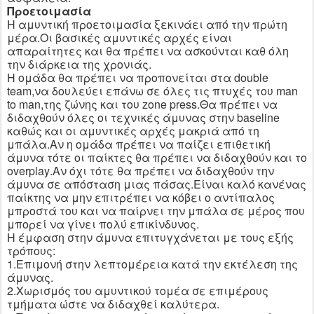
Προετοιμασία
Η αμυντική προετοιμασία ξεκινάει από την πρώτη
μέρα.Οι βασικές αμυντικές αρχές είναι
απαραίτητες και θα πρέπει να ασκούνται καθ όλη
την διάρκεια της χρονιάς.
Η ομάδα θα πρέπει να προπονείται στα
double
team
,να δουλεύει επάνω σε όλες τις πτυχές του
man
to
man
,της ζώνης και του
zone
press
.Θα πρέπει να
διδαχθούν όλες οι τεχνικές άμυνας στην
baseline
καθώς και οι αμυντικές αρχές μακριά από τη
μπάλα.Αν η ομάδα πρέπει να παίζει επιθετική
άμυνα τότε οι παίκτες θα πρέπει να διδαχθούν και το
overplay
.Αν όχι τότε θα πρέπει να διδαχθούν την
άμυνα σε απόσταση μιας πάσας.Είναι καλό κανένας
παίκτης να μην επιτρέπει να κόβει ο αντίπαλος
μπροστά του και να παίρνει την μπάλα σε μέρος που
μπορεί να γίνει πολύ επικίνδυνος.
Η έμφαση στην άμυνα επιτυγχάνεται με τους εξής
τρόπους:
1.Επιμονή στην λεπτομέρεια κατά την εκτέλεση της
άμυνας.
2.Χωρισμός του αμυντικού τομέα σε επιμέρους
τμήματα ώστε να διδαχθεί καλύτερα.