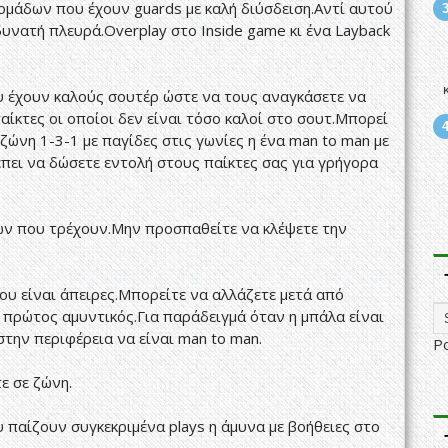
ομάδων που έχουν guards με καλή διύσδειση.Αντί αυτού
υνατή πλευρά.Overplay στο Inside game κι ένα Layback
υ έχουν καλούς σουτέρ ώστε να τους αναγκάσετε να
ίκτες οι οποίοι δεν είναι τόσο καλοί στο σουτ.Μπορεί
 ζώνη 1-3-1 με παγίδες στις γωνίες η ένα man to man με
έπει να δώσετε εντολή στους παίκτες σας για γρήγορα
ων που τρέχουν.Μην προσπαθείτε να κλέψετε την
ου είναι άπειρες.Μπορείτε να αλλάζετε μετά από
ο πρώτος αμυντικός.Για παράδειγμά όταν η μπάλα είναι
στην περιφέρεια να είναι man to man.
P
ε σε ζώνη.
 παίζουν συγκεκριμένα plays η άμυνα με βοήθειες στο