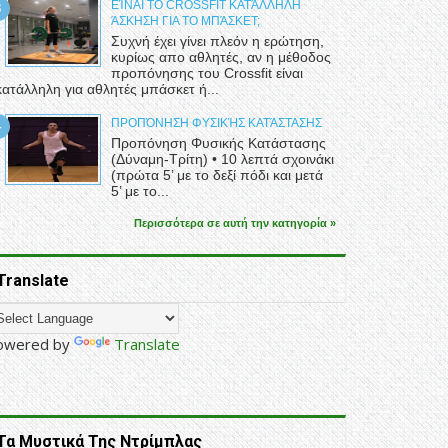
ΕΊΝΑΙ ΤΟ CROSSFIT ΚΑΤΆΛΛΗΛΗ
ΆΣΚΗΣΗ ΓΙΑ ΤΟ ΜΠΆΣΚΕΤ;
Συχνή έχει γίνει πλεόν η ερώτηση,
κυρίως απο αθλητές, αν η μέθοδος
προπόνησης του Crossfit είναι
κατάλληλη για αθλητές μπάσκετ ή...
ΠΡΟΠΌΝΗΣΗ ΦΥΣΙΚΉΣ ΚΑΤΆΣΤΑΣΗΣ
Προπόνηση Φυσικής Κατάστασης
(Δύναμη-Τρίτη) • 10 λεπτά σχοινάκι
(πρώτα 5’ με το δεξί πόδι και μετά
5’ με το...
Περισσότερα σε αυτή την κατηγορία »
Translate
owered by
Translate
Τα Μυστικά Της Ντρίμπλας