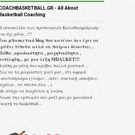
COACHBASKETBALL.GR - All About
Basketball Coaching
Η ιστοσελίδα των προπονητών Kαλαθοσφαίρισης
και όχι μόνο...!!!
Ένα μπασκετικό blog που κανένας δεν έχει να
κρύψει τίποτα αλλά να παίρνει δίνοντας.
..
Πάθος ,ομαδικότητα , μαχητικότητα ,
αντίληψη... με μια λέξη MΠΑΣΚΕΤ!!!
Αγάπη μεγάλη που κρύβει πολλά μυστικά ...
Έλα να τα μοιραστείς μαζί μας , ότι αφορά
κοουτσάρισμα (γνώμες , ιδέες ,τακτική ,ασκήσεις
,σχόλια , τα πάντα όλα ...)
Με στόχο να διαχέεται η γνώση.
Ένωσε την εμπειρία σου μαζί μας,με μοναδικό
νικητή το basketball…