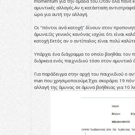
momentum για την ομάδα του.Όταν όλα πάνε κα
αμυντικές αλλαγές.Αν η κατάσταση αντιστραφε
ώρα για αυτή την αλλαγή.
Οι ‘’πόντοι ανά κατοχή’’ δίνουν στον προπονητ
άμυνα.Ως γενικός κανόνας ισχύει ότι είναι κα
κατοχή.Εκτός αν ο αντίπαλος είναι πολύ καλύτ
Υπάρχει ένα διάγραμμα το οποίο βοηθάει τον 
διάρκεια ενός παιχνιδιού τόσο στον αμυντικό ό
Για παράδειγμα στην αρχή του παιχνιδιού ο αν
man που χρησιμοποιούμε.Έχει σκοράρει 19 πόντ
αλλαγή της άμυνας σε άμυνα βοήθειας για 10 λ