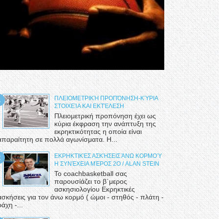
ΠΛΕΙΟΜΕΤΡΙΚΉ ΠΡΟΠΌΝΗΣΗ-ΚΎΡΙΑ
ΣΤΟΙΧΕΊΑ ΚΑΙ ΕΚΤΈΛΕΣΗ
Πλειομετρική προπόνηση έχει ως
κύρια έκφραση την ανάπτυξη της
εκρηκτικότητας η οποία είναι
απαραίτητη σε πολλά αγωνίσματα. Η...
ΕΚΡΗΚΤΙΚΈΣ ΑΣΚΉΣΕΙΣ ΆΝΩ ΚΟΡΜΟΎ
Η ΣΥΝΈΧΕΙΑ ΜΈΡΟΣ 2Ο / ALAN STEIN
Το coachbasketball σας
παρουσίάζει το β΄μερος
ασκησιολογίου Εκρηκτικές
ασκήσεις για τον άνω κορμό ( ώμοι - στηθός - πλάτη -
ράχη -...