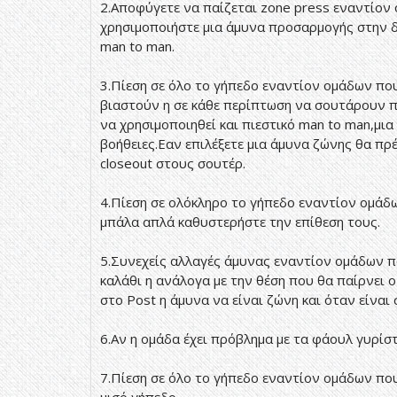
2.Αποφύγετε να παίζεται zone press εναντίον 
χρησιμοποιήστε μια άμυνα προσαρμογής στην δ
man to man.
3.Πίεση σε όλο το γήπεδο εναντίον ομάδων πο
βιαστούν η σε κάθε περίπτωση να σουτάρουν πα
να χρησιμοποιηθεί και πιεστικό man to man,μια
βοήθειες.Εαν επιλέξετε μια άμυνα ζώνης θα πρ
closeout στους σουτέρ.
4.Πίεση σε ολόκληρο το γήπεδο εναντίον ομάδ
μπάλα απλά καθυστερήστε την επίθεση τους.
5.Συνεχείς αλλαγές άμυνας εναντίον ομάδων π
καλάθι η ανάλογα με την θέση που θα παίρνει 
στο Post η άμυνα να είναι ζώνη και όταν είναι 
6.Αν η ομάδα έχει πρόβλημα με τα φάουλ γυρίστ
7.Πίεση σε όλο το γήπεδο εναντίον ομάδων που