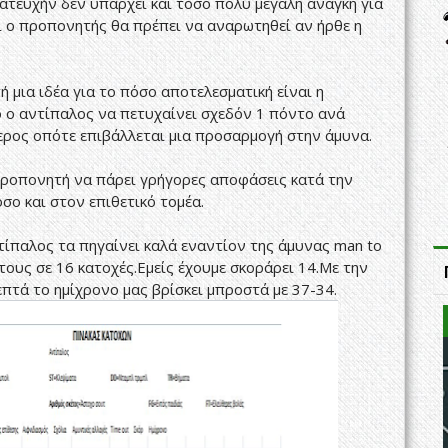
τ΄ευχήν δεν υπάρχει και τόσο πολύ μεγάλη ανάγκη για
ί ο προπονητής θα πρέπει να αναρωτηθεί αν ήρθε η
ή μια ιδέα για το πόσο αποτελεσματική είναι η
λό ο αντίπαλος να πετυχαίνει σχεδόν 1 πόντο ανά
ερος οπότε επιβάλλεται μια προσαρμογή στην άμυνα.
προπονητή να πάρει γρήγορες αποφάσεις κατά την
σο και στον επιθετικό τομέα.
τίπαλος τα πηγαίνει καλά εναντίον της άμυνας man to
ους σε 16 κατοχές.Εμείς έχουμε σκοράρει 14.Με την
επτά το ημίχρονο μας βρίσκει μπροστά με 37-34.