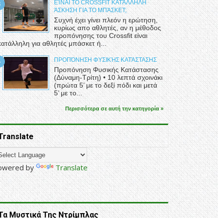
ΕΊΝΑΙ ΤΟ CROSSFIT ΚΑΤΆΛΛΗΛΗ
ΆΣΚΗΣΗ ΓΙΑ ΤΟ ΜΠΆΣΚΕΤ;
Συχνή έχει γίνει πλεόν η ερώτηση,
κυρίως απο αθλητές, αν η μέθοδος
προπόνησης του Crossfit είναι
κατάλληλη για αθλητές μπάσκετ ή...
ΠΡΟΠΌΝΗΣΗ ΦΥΣΙΚΉΣ ΚΑΤΆΣΤΑΣΗΣ
Προπόνηση Φυσικής Κατάστασης
(Δύναμη-Τρίτη) • 10 λεπτά σχοινάκι
(πρώτα 5’ με το δεξί πόδι και μετά
5’ με το...
Περισσότερα σε αυτή την κατηγορία »
Translate
owered by
Translate
Τα Μυστικά Της Ντρίμπλας