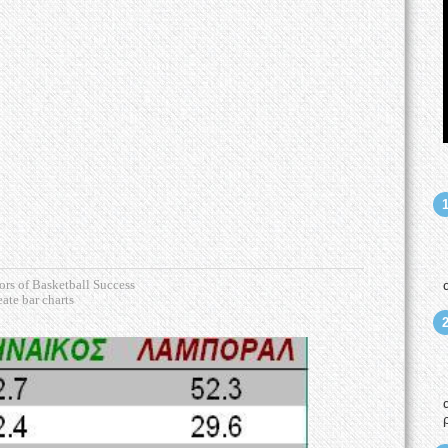
ors of Basketball Success
eate bar charts