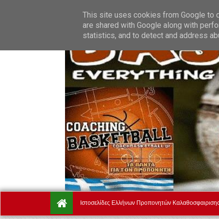
Thursday, August 6.
Αρχική
Ποιοί Είμαστε
Όροι Χρή
This site uses cookies from Google to de
are shared with Google along with perfo
statistics, and to detect and address ab
Ιστοσελίδες Ελλήνων Προπονητών Καλαθοσφαιριση