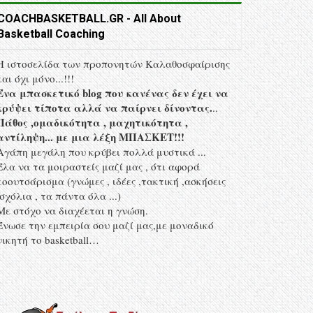
COACHBASKETBALL.GR - All About
Basketball Coaching
Η ιστοσελίδα των προπονητών Kαλαθοσφαίρισης
και όχι μόνο...!!!
Ένα μπασκετικό blog που κανένας δεν έχει να
κρύψει τίποτα αλλά να παίρνει δίνοντας.
..
Πάθος ,ομαδικότητα , μαχητικότητα ,
αντίληψη... με μια λέξη MΠΑΣΚΕΤ!!!
Αγάπη μεγάλη που κρύβει πολλά μυστικά ...
Έλα να τα μοιραστείς μαζί μας , ότι αφορά
κοουτσάρισμα (γνώμες , ιδέες ,τακτική ,ασκήσεις
,σχόλια , τα πάντα όλα ...)
Με στόχο να διαχέεται η γνώση.
Ένωσε την εμπειρία σου μαζί μας,με μοναδικό
νικητή το basketball…