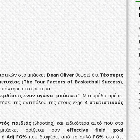
ιστικών στο μπάσκετ
Dean Oliver
θεωρεί ότι
Τέσσερις
πιτυχίας
(
The Four Factors of Basketball Success
),
 απάντηση στο ερώτημα.
κερδίσεις έναν αγώνα μπάσκετ
". Μια ομάδα πρέπει
τήσει της αντιπάλου της στους εξής
4 στατιστικούς
ντός παιδιάς
(Shooting) και ειδικότερα αυτό που στα
 μπάσκετ ορίζεται σαν
effective field goal
) ή
Adj FG%
που διαφέρει από το απλό
FG%
στο ότι