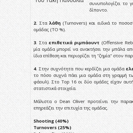
Του Τάκη Πανούλια
συνυπολογίζει το γ
δίποντο.
2
. Στα
λάθη
(Turnovers) και ειδικά το ποσο
ομάδας (TO %).
3
. Στα
επιθετικά ριμπάουντ
(Offensive Reb
μία ομάδα μπορεί να ανακτήσει την μπάλα από
ίδια επίθεση και περιορίζει τη "ζημία" στον π
4
. Στην συχνότητα που κερδίζει μια ομάδα
ελ
το πόσο συχνά πάει μια ομάδα στη γραμμή τω
φάουλ). Στο Top 16 οι δύο ομάδες είχαν αυτή
στατιστικά στοιχεία.
Μάλιστα ο Dean Oliver προτείνει την παρ
επηρεάζει την επιτυχία της ομάδας.
Shooting (40%)
Turnovers (25%)