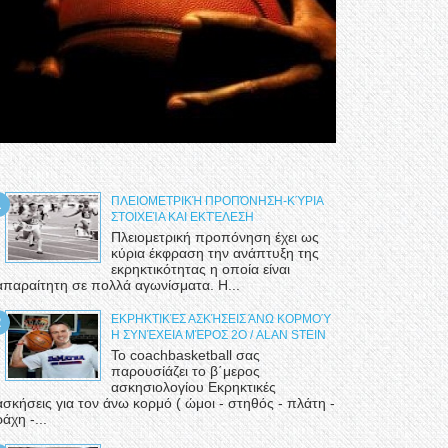
ΠΛΕΙΟΜΕΤΡΙΚΉ ΠΡΟΠΌΝΗΣΗ-ΚΎΡΙΑ
ΣΤΟΙΧΕΊΑ ΚΑΙ ΕΚΤΈΛΕΣΗ
Πλειομετρική προπόνηση έχει ως
κύρια έκφραση την ανάπτυξη της
εκρηκτικότητας η οποία είναι
απαραίτητη σε πολλά αγωνίσματα. Η...
ΕΚΡΗΚΤΙΚΈΣ ΑΣΚΉΣΕΙΣ ΆΝΩ ΚΟΡΜΟΎ
Η ΣΥΝΈΧΕΙΑ ΜΈΡΟΣ 2Ο / ALAN STEIN
Το coachbasketball σας
παρουσίάζει το β΄μερος
ασκησιολογίου Εκρηκτικές
ασκήσεις για τον άνω κορμό ( ώμοι - στηθός - πλάτη -
ράχη -...