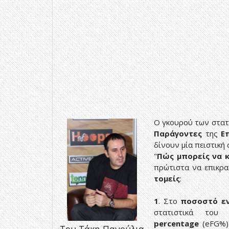
Ο γκουρού των στατ
Παράγοντες
της
Ε
δίνουν μία πειστική
"
Πώς μπορείς να 
πρώτιστα να επικρα
τομείς
:
1
. Στο
ποσοστό ε
στατιστικά του
percentage
(eFG%