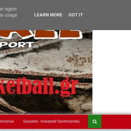
τ
akadimiesbasket.gr
Επικοινωνία
ser-agent
ate usage
LEARN MORE
GOT IT
οπονητών
Εργαλεία - Λογισμικά Προπονητικής