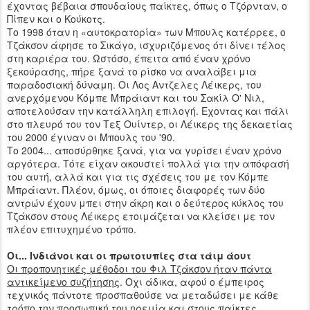
έχοντας βέβαια σπουδαίους παίκτες, όπως ο Τζόρνταν, ο
Πίπεν και ο Κούκοτς.
Το 1998 όταν η «αυτοκρατορία» των Μπουλς κατέρρεε, ο
Τζάκσον άφησε το Σικάγο, ισχυριζόμενος ότι δίνει τέλος
στη καριέρα του. Ωστόσο, έπειτα από έναν χρόνο
ξεκούρασης, πήρε ξανά το ρίσκο να αναλάβει μια
παραδοσιακή δύναμη. Οι Λος Αντζελες Λέικερς, του
ανερχόμενου Κόμπε Μπράιαντ και του Σακίλ Ο' Νιλ,
αποτελούσαν την κατάλληλη επιλογή. Εχοντας και πάλι
στο πλευρό του τον Τεξ Ουίντερ, οι Λέικερς της δεκαετίας
του 2000 έγιναν οι Μπουλς του '90.
Το 2004... αποσύρθηκε ξανά, για να γυρίσει έναν χρόνο
αργότερα. Τότε είχαν ακουστεί πολλά για την απόφασή
του αυτή, αλλά και για τις σχέσεις του με τον Κόμπε
Μπράιαντ. Πλέον, όμως, οι όποιες διαφορές των δύο
αντρών έχουν μπει στην άκρη και ο δεύτερος κύκλος του
Τζάκσον στους Λέικερς ετοιμάζεται να κλείσει με τον
πλέον επιτυχημένο τρόπο.
Οι... Ινδιάνοι και οι πρωτοτυπίες στα τάιμ άουτ
Οι προπονητικές μέθοδοι του Φιλ Τζάκσον ήταν πάντα
αντικείμενο συζήτησης
. Οχι άδικα, αφού ο έμπειρος
τεχνικός πάντοτε προσπαθούσε να μεταδώσει με κάθε
τρόπο την προσωπική του ηρεμία και στους παίκτες.