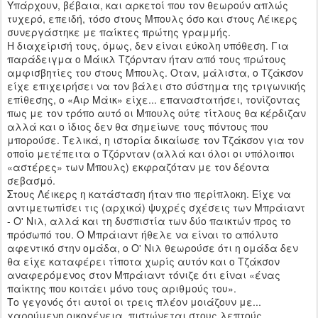
Υπάρχουν, βέβαια, και αρκετοί που τον θεωρούν απλώς
τυχερό, επειδή, τόσο στους Μπουλς όσο και στους Λέικερς
συνεργάστηκε με παίκτες πρώτης γραμμής.
Η διαχείρισή τους, όμως, δεν είναι εύκολη υπόθεση. Για
παράδειγμα ο Μάικλ Τζόρνταν ήταν από τους πρώτους
αμφισβητίες του στους Μπουλς. Οταν, μάλιστα, ο Τζάκσον
είχε επιχειρήσει να τον βάλει στο σύστημα της τριγωνικής
επίθεσης, ο «Αιρ Μάικ» είχε... επαναστατήσει, τονίζοντας
πως με τον τρόπο αυτό οι Μπουλς ούτε τίτλους θα κέρδιζαν
αλλά και ο ίδιος δεν θα σημείωνε τους πόντους που
μπορούσε. Τελικά, η ιστορία δικαίωσε τον Τζάκσον για τον
οποίο μετέπειτα ο Τζόρνταν (αλλά και όλοι οι υπόλοιποι
«αστέρες» των Μπουλς) εκφραζόταν με τον δέοντα
σεβασμό.
Στους Λέικερς η κατάσταση ήταν πιο περίπλοκη. Είχε να
αντιμετωπίσει τις (αρχικά) ψυχρές σχέσεις των Μπράιαντ
- Ο' Νιλ, αλλά και τη δυσπιστία των δύο παικτών προς το
πρόσωπό του. Ο Μπράιαντ ήθελε να είναι το απόλυτο
αφεντικό στην ομάδα, ο Ο' Νιλ θεωρούσε ότι η ομάδα δεν
θα είχε καταφέρει τίποτα χωρίς αυτόν και ο Τζάκσον
αναφερόμενος στον Μπράιαντ τόνιζε ότι είναι «ένας
παίκτης που κοιτάει μόνο τους αριθμούς του».
Το γεγονός ότι αυτοί οι τρεις πλέον μοιάζουν με...
χαρούμενη οικογένεια, πιστώνεται στους λεπτούς