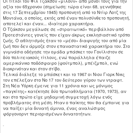
Οι τίτλοι του Φιλ Τζάκσον «μιλούν» από μόνοι τους για την
αξία του 65χρονου (σημείωση: τώρα είναι 68, γεννήθηκε
στις 17 Σεπτεμβρίου 1945) προπονητή από το Ντίιρ Λοτζ της
Μοντάνα, ο οποίος, εκτός από έναν πολυσύνθετο προπονητή,
αποτελεί και έναν... ιδιαίτερο χαρακτήρα.
Ο Τζάκσον μεγάλωσε σε «στρατιωτικό» περιβάλλον από
Προτεστάντες γονείς που είχαν άκρως εκκλησιαστικό τρόπο
ζωής. Ο αθλητισμός ήταν το «μέσο» διαφυγής του από μία
ζωή που δεν άρμοζε στον επαναστατικό χαρακτήρα του. Στο
γυμνάσιο οδήγησε την ομάδα μπάσκετ του Γουίλιστον σε
δύο πολιτειακούς τίτλους, ενώ παράλληλα έπαιζε
αμερικάνικο ποδόσφαιρο (φούτμπολ), μπέιζμπολ, ενώ
διακρινόταν και στον στίβο.
Τελικά διάλεξε το μπάσκετ και το 1967 οι Νιου Γιορκ Νικς
τον επέλεξαν στο Νο 17 του δεύτερου γύρου των ντραφτ.
Στη Νέα Υόρκη έμεινε για 11 χρόνια και ως μόνιμος
«παγκίτης» κατέκτησε δύο πρωταθλήματα (1970, 1973), αν
και στο πρώτο είχε μηδαμινή συμμετοχή λόγω ενός
προβλήματος στη μέση. Ηταν ο παίκτης που θα έμπαινε για
να παίξει μία δυνατή άμυνα, ένας αναλώσιμος
φόργουορντ περιορισμένων δυνατοτήτων.