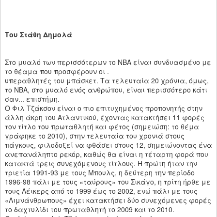
Του Στάθη Δημολά
Στο μυαλό των περισσότερων το ΝΒΑ είναι συνδυασμένο με
το θέαμα που προσφέρουν οι .
υπεραθλητές του μπάσκετ. Τα τελευταία 20 χρόνια, όμως,
το ΝΒΑ, στο μυαλό ενός ανθρώπου, είναι περισσότερο κάτι
σαν... επιστήμη.
Ο Φιλ Τζάκσον είναι ο πιο επιτυχημένος προπονητής στην
άλλη άκρη του Ατλαντικού, έχοντας κατακτήσει 11 φορές
τον τίτλο του πρωταθλητή και φέτος (σημειώση: το θέμα
γράφηκε το 2010), στην τελευταία του χρονιά στους
πάγκους, φιλοδοξεί να φθάσει στους 12, σημειώνοντας ένα
ανεπανάληπτο ρεκόρ, καθώς θα είναι η τέταρτη φορά που
κατακτά τρεις συνεχόμενους τίτλους. Η πρώτη ήταν την
τριετία 1991-93 με τους Μπουλς, η δεύτερη την περίοδο
1996-98 πάλι με τους «ταύρους» του Σικάγο, η τρίτη ήρθε με
τους Λέικερς από το 1999 έως το 2002, ενώ πάλι με τους
«Λιμνάνθρωπους» έχει κατακτήσει δύο συνεχόμενες φορές
το δαχτυλίδι του πρωταθλητή το 2009 και το 2010.