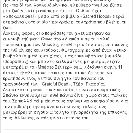
Ως «παιδί των λουλουδιών» και ελεύθερο πνεύμα έζησε
μια ζωή γεμάτη από περιπέτειες. Ο ίδιος έχει
«αποκαλυφθεί» μέσα από το βιβλίο «Sacred Hoops» (Ιερά
στεφάνια), στο οποίο περιγράφει τον τρόπο που βλέπει τη
ζωή.
Αρκετές φορές οι αποφάσεις του χλευάστηκαν και
αμφισβητήθηκαν. Οπως όταν διακόσμησε το παλιό
προπονητήριο των Μπουλς, το «Μπέρτο Σέντερ», με εικόνες
της ινδιάνικης κουλτούρας. Φωτογραφίες από έναν λευκό
βούβαλο (σημάδι ευτυχίας), μιας κουκουβάγιας (σημάδι
ισορροπίας) και μπάλες καλυμμένες με φτερά, είχαν
μετατρέψει το «Μπέρτο Σέντερ» σε... ινδιάνικη σκηνή. 'Η
όταν επέβαλε στους παίκτες του, στους Λέικερς, να
κρατήσουν ενός λεπτού σιγή για τον θάνατο του
τραγουδιστή των «Grateful Dead», Τζέρι Γκαρσία.
Ακόμα και ο τρόπος που κοουτσάρει είναι διαφορετικός.
Σπάνια εκνευρίζεται, ενώ πάντα δίνει χώρο στους παίκτες
του. Σε πολλά τάιμ άουτ τους αφήνει να αποφασίσουν για
την επίθεση ή την άμυνα και εκείνος απλώς τους
μεταφέρει τη σιγουριά του για την ορθότητα της επιλογής
τους. Αλλωστε, αυτός είναι ο σκοπός του.