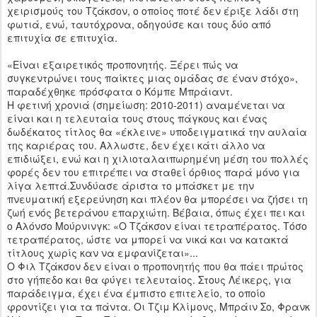
χειρισμούς του Τζάκσον, ο οποίος ποτέ δεν έριξε λάδι στη
φωτιά, ενώ, ταυτόχρονα, οδηγούσε και τους δύο από
επιτυχία σε επιτυχία.
«Είναι εξαιρετικός προπονητής. Ξέρει πώς να
συγκεντρώνει τους παίκτες μιας ομάδας σε έναν στόχο»,
παραδέχθηκε πρόσφατα ο Κόμπε Μπράιαντ.
Η φετινή χρονιά (σημείωση: 2010-2011) αναμένεται να
είναι και η τελευταία τους στους πάγκους και ένας
δωδέκατος τίτλος θα «έκλεινε» υποδειγματικά την αυλαία
της καριέρας του. Αλλωστε, δεν έχει κάτι άλλο να
επιδιώξει, ενώ και η χιλιοταλαιπωρημένη μέση του πολλές
φορές δεν του επιτρέπει να σταθεί όρθιος παρά μόνο για
λίγα λεπτά.Συνδύασε άριστα το μπάσκετ με την
πνευματική εξερεύνηση και πλέον θα μπορέσει να ζήσει τη
ζωή ενός βετεράνου επαρχιώτη. Βέβαια, όπως έχει πει και
ο Αλόνσο Μούρνινγκ: «Ο Τζάκσον είναι τετραπέρατος. Τόσο
τετραπέρατος, ώστε να μπορεί να νικά και να κατακτά
τίτλους χωρίς καν να εμφανίζεται»...
Ο Φιλ Τζάκσον δεν είναι ο προπονητής που θα πάει πρώτος
στο γήπεδο και θα φύγει τελευταίος. Στους Λέικερς, για
παράδειγμα, έχει ένα έμπιστο επιτελείο, το οποίο
φροντίζει για τα πάντα. Οι Τζιμ Κλίμονς, Μπράιν Σο, Φρανκ