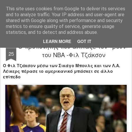
All About Basketball Coaching
Πάθος ,ομαδικότητα , μαχητικότητα , αντίληψη... με μια λέξη MΠΑΣΚΕΤ... .!!! Αγάπη μεγάλη που κρύβει πολλά μυστικά ...
This site uses cookies from Google to deliver its services
and to analyze traffic. Your IP address and user-agent are
shared with Google along with performance and security
metrics to ensure quality of service, generate usage
statistics, and to detect and address abuse.
LEARN MORE
GOT IT
O προπονητής που άλλαξε τον «ρουν»
MAR
25
του ΝΒΑ -Φιλ Τζάκσον
Ο Φιλ Τζάκσον μέσω των Σικάγο Μπουλς και των Λ.Α.
Λέικερς πέρασε το αμερικανικό μπάσκετ σε άλλο
επίπεδο