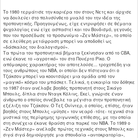
Το 1980 τερμάτισε την καριέρα του στους Νετς και άρχισε
να δουλεύει στο πολυσύνθετο μυαλό του την ιδέα της
προπονητικής. Προηγουμένως, είχε εντρυφήσει σε θέματα
ψυχολογίας ενώ είχε ασπαστεί και τον Βουδισμό, γεγονός
που του προσέδωσε το προσωνύμιο «Ζεν Μάστερ», το οποίο
σε ελεύθερη μετάφραση μπορεί να αποδοθεί ως
«δάσκαλος του διαλογισμού».
Τα πρώτα του προπονητικά βήματα ξεκίνησαν από το CBA,
ενώ έκανε το «αγροτικό» του στο Πουέρτο Ρίκο. Ο
απόμακρος χαρακτήρας του αποτελούσε... τροχοπέδη για
τους ανθρώπους του ΝΒΑ, οι οποίοι δεν πίστευαν ότι ο
Τζάκσον μπορεί να κοουτσάρει μια ομάδα από τον
«μαγικό» κόσμο του μπάσκετ. Τελικά, η ευκαιρία του δόθηκε
το 1987 όταν ανέλαβε βοηθός προπονητή στους Σικάγο
Μπουλς, δίπλα στον Νταγκ Κόλινς. Εκεί, γνώρισε έναν
άνθρωπο ο οποίος συνέβαλε τα μέγιστα στην προπονητική
εξέλιξη του Τζάκσον. Ο Τεξ Ουίντερ, ο οποίος, επίσης, ήταν
βοηθός στους Μπουλς «μύησε» τον νεαρό -τότε- τεχνικό στα
μυστικά της περίφημης τριγωνικής επίθεσης, με την οποία
στη συνέχεια έκανε θραύση στα παρκέ του ΝΒΑ. Το 1989 ο
«Ζεν Μάστερ» ανέλαβε πρώτος τεχνικός στους Μπουλς και
σιγά σιγά δημιούργησε μια σπουδαία «αυτοκρατορία»,