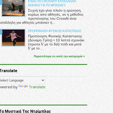
ΕΊΝΑΙ ΤΟ CROSSFIT ΚΑΤΆΛΛΗΛΗ
ΆΣΚΗΣΗ ΓΙΑ ΤΟ ΜΠΆΣΚΕΤ;
Συχνή έχει γίνει πλεόν η ερώτηση,
κυρίως απο αθλητές, αν η μέθοδος
προπόνησης του Crossfit είναι
κατάλληλη για αθλητές μπάσκετ ή...
ΠΡΟΠΌΝΗΣΗ ΦΥΣΙΚΉΣ ΚΑΤΆΣΤΑΣΗΣ
Προπόνηση Φυσικής Κατάστασης
(Δύναμη-Τρίτη) • 10 λεπτά σχοινάκι
(πρώτα 5’ με το δεξί πόδι και μετά
5’ με το...
Περισσότερα σε αυτή την κατηγορία »
Translate
owered by
Translate
Τα Μυστικά Της Ντρίμπλας