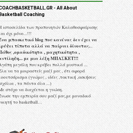
COACHBASKETBALL.GR - All About
Basketball Coaching
Η ιστοσελίδα των προπονητών Kαλαθοσφαίρισης
και όχι μόνο...!!!
Ένα μπασκετικό blog που κανένας δεν έχει να
κρύψει τίποτα αλλά να παίρνει δίνοντας.
..
Πάθος ,ομαδικότητα , μαχητικότητα ,
αντίληψη... με μια λέξη MΠΑΣΚΕΤ!!!
Αγάπη μεγάλη που κρύβει πολλά μυστικά ...
Έλα να τα μοιραστείς μαζί μας , ότι αφορά
κοουτσάρισμα (γνώμες , ιδέες ,τακτική ,ασκήσεις
,σχόλια , τα πάντα όλα ...)
Με στόχο να διαχέεται η γνώση.
Ένωσε την εμπειρία σου μαζί μας,με μοναδικό
νικητή το basketball…