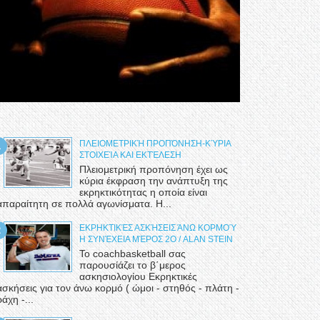
ΠΛΕΙΟΜΕΤΡΙΚΉ ΠΡΟΠΌΝΗΣΗ-ΚΎΡΙΑ
ΣΤΟΙΧΕΊΑ ΚΑΙ ΕΚΤΈΛΕΣΗ
Πλειομετρική προπόνηση έχει ως
κύρια έκφραση την ανάπτυξη της
εκρηκτικότητας η οποία είναι
απαραίτητη σε πολλά αγωνίσματα. Η...
ΕΚΡΗΚΤΙΚΈΣ ΑΣΚΉΣΕΙΣ ΆΝΩ ΚΟΡΜΟΎ
Η ΣΥΝΈΧΕΙΑ ΜΈΡΟΣ 2Ο / ALAN STEIN
Το coachbasketball σας
παρουσίάζει το β΄μερος
ασκησιολογίου Εκρηκτικές
ασκήσεις για τον άνω κορμό ( ώμοι - στηθός - πλάτη -
ράχη -...