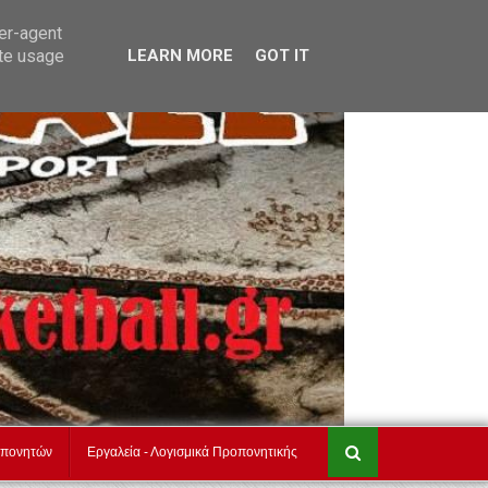
akadimiesbasket.gr
Επικοινωνία
ser-agent
ate usage
LEARN MORE
GOT IT
οπονητών
Εργαλεία - Λογισμικά Προπονητικής