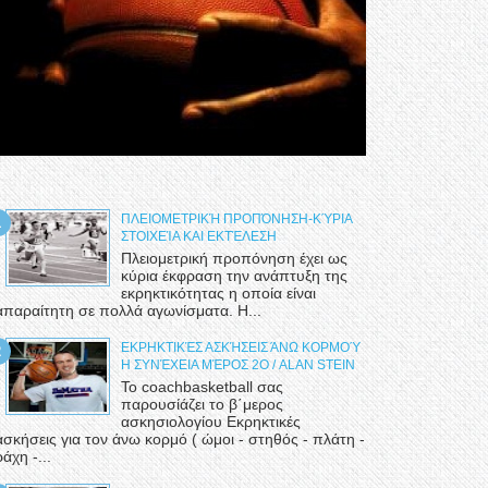
ΠΛΕΙΟΜΕΤΡΙΚΉ ΠΡΟΠΌΝΗΣΗ-ΚΎΡΙΑ
ΣΤΟΙΧΕΊΑ ΚΑΙ ΕΚΤΈΛΕΣΗ
Πλειομετρική προπόνηση έχει ως
κύρια έκφραση την ανάπτυξη της
εκρηκτικότητας η οποία είναι
απαραίτητη σε πολλά αγωνίσματα. Η...
ΕΚΡΗΚΤΙΚΈΣ ΑΣΚΉΣΕΙΣ ΆΝΩ ΚΟΡΜΟΎ
Η ΣΥΝΈΧΕΙΑ ΜΈΡΟΣ 2Ο / ALAN STEIN
Το coachbasketball σας
παρουσίάζει το β΄μερος
ασκησιολογίου Εκρηκτικές
ασκήσεις για τον άνω κορμό ( ώμοι - στηθός - πλάτη -
ράχη -...