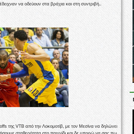
δειχναν να οδεύουν στα βράχια και στη συντριβή..
offs της VTB από την Λοκομοτίβ, με τον Μεσίνα να δηλώνει
τήσουμε σταθερότητα στο παιχνίδι και δε μπορώ να σας πω