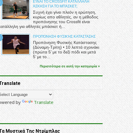
ΕΊΝΑΙ ΤΟ CROSSFIT ΚΑΤΆΛΛΗΛΗ
ΆΣΚΗΣΗ ΓΙΑ ΤΟ ΜΠΆΣΚΕΤ;
Συχνή έχει γίνει πλεόν η ερώτηση,
κυρίως απο αθλητές, αν η μέθοδος
προπόνησης του Crossfit είναι
κατάλληλη για αθλητές μπάσκετ ή...
ΠΡΟΠΌΝΗΣΗ ΦΥΣΙΚΉΣ ΚΑΤΆΣΤΑΣΗΣ
Προπόνηση Φυσικής Κατάστασης
(Δύναμη-Τρίτη) • 10 λεπτά σχοινάκι
(πρώτα 5’ με το δεξί πόδι και μετά
5’ με το...
Περισσότερα σε αυτή την κατηγορία »
Translate
owered by
Translate
Τα Μυστικά Της Ντρίμπλας