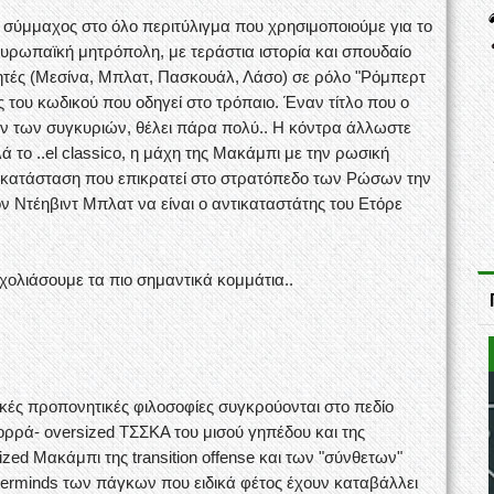
ι σύμμαχος στο όλο περιτύλιγμα που χρησιμοποιούμε για το
ευρωπαϊκή μητρόπολη, με τεράστια ιστορία και σπουδαίο
ητές (Μεσίνα, Μπλατ, Πασκουάλ, Λάσο) σε ρόλο "Ρόμπερτ
του κωδικού που οδηγεί στο τρόπαιο. Έναν τίτλο που ο
νων των συγκυριών, θέλει πάρα πολύ.. Η κόντρα άλλωστε
λά το ..el classico, η μάχη της Μακάμπι με την ρωσική
ν κατάσταση που επικρατεί στο στρατόπεδο των Ρώσων την
ον Ντέηβιντ Μπλατ να είναι ο αντικαταστάτης του Ετόρε
χολιάσουμε τα πιο σημαντικά κομμάτια..
τικές προπονητικές φιλοσοφίες συγκρούονται στο πεδίο
ρρά- oversized ΤΣΣΚΑ του μισού γηπέδου και της
zed Μακάμπι της transition offense και των "σύνθετων"
erminds των πάγκων που ειδικά φέτος έχουν καταβάλλει