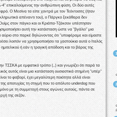
λ-4" επικαλούμενος την ανθρώπινη φύση. Οι δύο αυτές
ό. Ο Μεσίνα τα είπε χοντρά με τον Τεόντοσιτς (ήταν
κληρωτικά απέναντι του), ο Πάργκο ξεκάθαρα δεν
ν Ουίμς στον πάγκο και οι Κριάπα-Τζάκσον υπέστησαν
ιμοποιήσει αυτή την κατάσταση ώστε να "βγάλει" μια
α αύριο στο παρκέ δηλώνοντας ότι "υποφέραμε και είμαστε
ρέσει λοιπόν να χρησιμοποιήσει τα χαστούκια αυτά ο Ιταλός
ου ημιτελικού ή εάν η τραγική απόδοση και το βάρος της
 ΤΣΣΚΑ με εμφατικό τρόπο (..) και γνωρίζει ότι παρά τα
ικός αυτός είναι μια κατάσταση ουσιαστικά στημένη "υπέρ"
είναι το φαβορί, έχει μεγαλύτερη ποιότητα αλλά είναι
της αποτυχίας τη στιγμή που το απόλυτο underdog που
 μόνο με τη συμμετοχή στους αγώνες αυτούς, πάντα σε
ρχή της σεζόν.