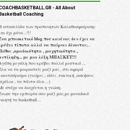
COACHBASKETBALL.GR - All About
Basketball Coaching
Η ιστοσελίδα των προπονητών Kαλαθοσφαίρισης
και όχι μόνο...!!!
Ένα μπασκετικό blog που κανένας δεν έχει να
κρύψει τίποτα αλλά να παίρνει δίνοντας.
..
Πάθος ,ομαδικότητα , μαχητικότητα ,
αντίληψη... με μια λέξη MΠΑΣΚΕΤ!!!
Αγάπη μεγάλη που κρύβει πολλά μυστικά ...
Έλα να τα μοιραστείς μαζί μας , ότι αφορά
κοουτσάρισμα (γνώμες , ιδέες ,τακτική ,ασκήσεις
,σχόλια , τα πάντα όλα ...)
Με στόχο να διαχέεται η γνώση.
Ένωσε την εμπειρία σου μαζί μας,με μοναδικό
νικητή το basketball…