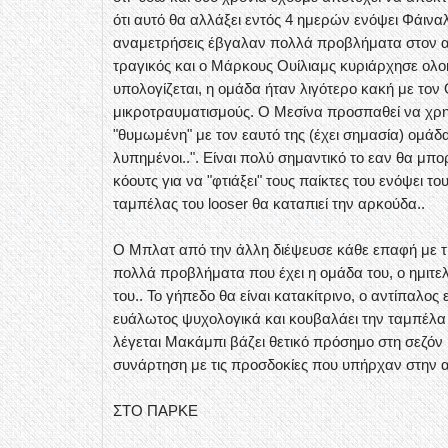
ότι αυτό θα αλλάξει εντός 4 ημερών ενόψει Φάινα
αναμετρήσεις έβγαλαν πολλά προβλήματα στον αφρ
τραγικός και ο Μάρκους Ουίλιαμς κυριάρχησε ολο
υπολογίζεται, η ομάδα ήταν λιγότερο κακή με το
μικροτραυματισμούς. Ο Μεσίνα προσπαθεί να χρησ
"θυμωμένη" με τον εαυτό της (έχει σημασία) ομάδ
λυπημένοι..". Είναι πολύ σημαντικό το εαν θα μπο
κόουτς για να "φτιάξει" τους παίκτες του ενόψει τ
ταμπέλας του looser θα καταπιεί την αρκούδα..
Ο Μπλατ από την άλλη διέψευσε κάθε επαφή με την
πολλά προβλήματα που έχει η ομάδα του, ο ημιτελ
του.. Το γήπεδο θα είναι κατακίτρινο, ο αντίπαλος 
ευάλωτος ψυχολογικά και κουβαλάει την ταμπέλα 
λέγεται Μακάμπι βάζει θετικό πρόσημο στη σεζόν
συνάρτηση με τις προσδοκίες που υπήρχαν στην α
ΣΤΟ ΠΑΡΚΕ