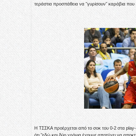
τεράστια προσπάθεια να "γυρίσουν" καράβια που έ
Η ΤΣΣΚΑ προέρχεται από το σοκ του 0-2 στα play-
ότι "εδώ και δύο χρόνια έχουμε αποτύχει να αποκ