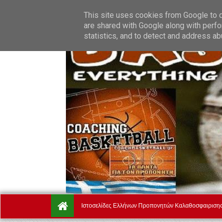
Thursday, August 6.
Αρχική
Ποιοί Είμαστε
Όροι Χρή
This site uses cookies from Google to de
are shared with Google along with perfo
statistics, and to detect and address ab
Ιστοσελίδες Ελλήνων Προπονητών Καλαθοσφαιριση