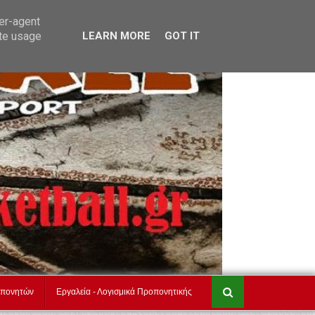
τ
akadimiesbasket.gr
Επικοινωνία
ser-agent
ate usage
LEARN MORE
GOT IT
οπονητών
Εργαλεία - Λογισμικά Προπονητικής