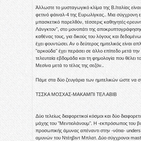
Άλλωστε το μυσταγωγικό κλίμα της Β.Ιταλίας είνα
φετινό φάιναλ-4 της Ευρωλίγκας.. Μια σύγχρονη 
μπασκετικό παρελθόν, τέσσερις καθηγητές-ερευν
Λάνγκτον", στο μονοπάτι της αποκρυπτογράφησης 
καθένας τους, για δικούς του λόγους και δεδομέ
έχει φουντώσει. Αν ο δεύτερος ημιτελικός είναι απ
"αρκούδα" έχει περάσει σε άλλο επίπεδο μετά τη
τελευταία εβδομάδα και τη φημολογία που θέλει τ
Μεσίνα μετά το τέλος της σεζόν..
Πάμε στα δύο ζευγάρια των ημιτελικών ώστε να σ
ΤΣΣΚΑ ΜΟΣΧΑΣ-ΜΑΚΑΜΠΙ ΤΕΛ ΑΒΙΒ
Δύο τελείως διαφορετικοί κόσμοι και δύο διαφορε
μάχης του "Μεντιολάνουμ". Η -εκπρόσωπος του βο
προσωπικής άμυνας απέναντι στην -νότια- undersi
αμυνών του Ντέηβιντ Μπλατ. Δύο σύγχρονοι mast