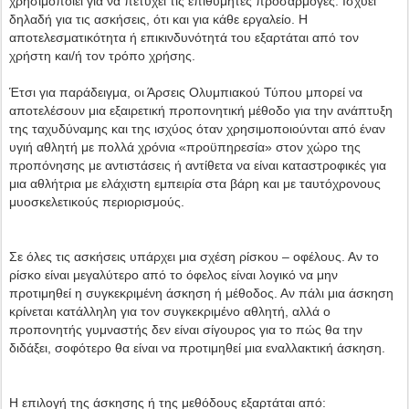
χρησιμοποιεί για να πετύχει τις επιθυμητές προσαρμογές. Ισχύει
δηλαδή για τις ασκήσεις, ότι και για κάθε εργαλείο. Η
αποτελεσματικότητα ή επικινδυνότητά του εξαρτάται από τον
χρήστη και/ή τον τρόπο χρήσης.
Έτσι για παράδειγμα, οι Άρσεις Ολυμπιακού Τύπου μπορεί να
αποτελέσουν μια εξαιρετική προπονητική μέθοδο για την ανάπτυξη
της ταχυδύναμης και της ισχύος όταν χρησιμοποιούνται από έναν
υγιή αθλητή με πολλά χρόνια «προϋπηρεσία» στον χώρο της
προπόνησης με αντιστάσεις ή αντίθετα να είναι καταστροφικές για
μια αθλήτρια με ελάχιστη εμπειρία στα βάρη και με ταυτόχρονους
μυοσκελετικούς περιορισμούς.
Σε όλες τις ασκήσεις υπάρχει μια σχέση ρίσκου – οφέλους. Αν το
ρίσκο είναι μεγαλύτερο από το όφελος είναι λογικό να μην
προτιμηθεί η συγκεκριμένη άσκηση ή μέθοδος. Αν πάλι μια άσκηση
κρίνεται κατάλληλη για τον συγκεκριμένο αθλητή, αλλά ο
προπονητής γυμναστής δεν είναι σίγουρος για το πώς θα την
διδάξει, σοφότερο θα είναι να προτιμηθεί μια εναλλακτική άσκηση.
Η επιλογή της άσκησης ή της μεθόδους εξαρτάται από: