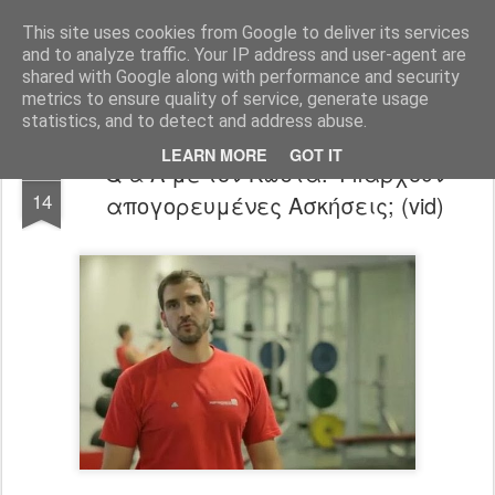
All About Basketball Coaching
Πάθος ,ομαδικότητα , μαχητικότητα , αντίληψη... με μια λέξη MΠΑΣΚΕΤ... .!!! Αγάπη μεγάλη που κρύβει πολλά μυστικά ...
This site uses cookies from Google to deliver its services
and to analyze traffic. Your IP address and user-agent are
shared with Google along with performance and security
metrics to ensure quality of service, generate usage
statistics, and to detect and address abuse.
LEARN MORE
GOT IT
Q & A με τον Κώστα: Υπάρχουν
FEB
14
απογορευμένες Ασκήσεις; (vid)