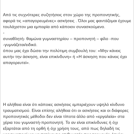
Από τις συχνότερες συζητήσεις στον χώρο της προπονητικής,
αφορά τις «απαγορευμένες» ασκήσεις . Όλοι μας φαντάζομαι έχουμε
τουλάχιστον μια εμπειρία από κάποιον συνασκούμενο.
-
συναθλητή- θαμώνα γυμναστηρίου – προπονητή – φίλο -που
-γυμνάζεται/ειδικό.
όπου μας έχει δώσει την πολύτιμη συμβουλή του: «Μην κάνεις
αυτήν την άσκηση, είναι επικίνδυνη» ή «Η άσκηση που κάνεις έχει
απαγορευτεί».
Η αλήθεια είναι ότι κάποιες ασκήσεις εμπεριέχουν υψηλό κίνδυνο
τραυματισμού. Είναι επίσης αλήθεια ότι οι ασκήσεις και οι διάφορες
προπονητικές μέθοδοι δεν είναι τίποτα άλλο από «εργαλεία» στα
χέρια του γυμναστή-προπονητή. Το αν είναι επικίνδυνες ή όχι
εξαρτάται από τη ορθή ή όχι χρήση τους, από πως δηλαδή τις