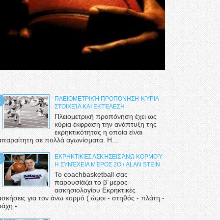
ΠΛΕΙΟΜΕΤΡΙΚΉ ΠΡΟΠΌΝΗΣΗ-ΚΎΡΙΑ
ΣΤΟΙΧΕΊΑ ΚΑΙ ΕΚΤΈΛΕΣΗ
Πλειομετρική προπόνηση έχει ως
κύρια έκφραση την ανάπτυξη της
εκρηκτικότητας η οποία είναι
απαραίτητη σε πολλά αγωνίσματα. Η...
ΕΚΡΗΚΤΙΚΈΣ ΑΣΚΉΣΕΙΣ ΆΝΩ ΚΟΡΜΟΎ
Η ΣΥΝΈΧΕΙΑ ΜΈΡΟΣ 2Ο / ALAN STEIN
Το coachbasketball σας
παρουσίάζει το β΄μερος
ασκησιολογίου Εκρηκτικές
ασκήσεις για τον άνω κορμό ( ώμοι - στηθός - πλάτη -
ράχη -...