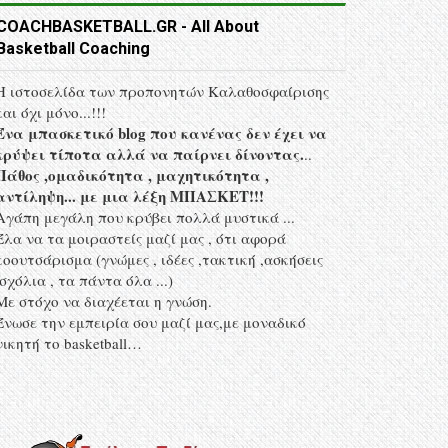
COACHBASKETBALL.GR - All About
Basketball Coaching
Η ιστοσελίδα των προπονητών Kαλαθοσφαίρισης
και όχι μόνο...!!!
Ένα μπασκετικό blog που κανένας δεν έχει να
κρύψει τίποτα αλλά να παίρνει δίνοντας.
..
Πάθος ,ομαδικότητα , μαχητικότητα ,
αντίληψη... με μια λέξη MΠΑΣΚΕΤ!!!
Αγάπη μεγάλη που κρύβει πολλά μυστικά ...
Έλα να τα μοιραστείς μαζί μας , ότι αφορά
κοουτσάρισμα (γνώμες , ιδέες ,τακτική ,ασκήσεις
,σχόλια , τα πάντα όλα ...)
Με στόχο να διαχέεται η γνώση.
Ένωσε την εμπειρία σου μαζί μας,με μοναδικό
νικητή το basketball…