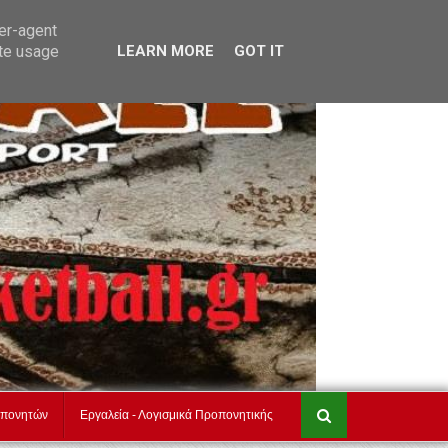
akadimiesbasket.gr
Επικοινωνία
ser-agent
ate usage
LEARN MORE
GOT IT
οπονητών
Εργαλεία - Λογισμικά Προπονητικής