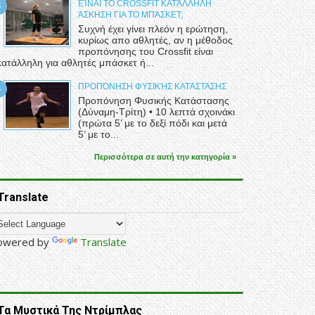
ΕΊΝΑΙ ΤΟ CROSSFIT ΚΑΤΆΛΛΗΛΗ
ΆΣΚΗΣΗ ΓΙΑ ΤΟ ΜΠΆΣΚΕΤ;
Συχνή έχει γίνει πλεόν η ερώτηση,
κυρίως απο αθλητές, αν η μέθοδος
προπόνησης του Crossfit είναι
κατάλληλη για αθλητές μπάσκετ ή...
ΠΡΟΠΌΝΗΣΗ ΦΥΣΙΚΉΣ ΚΑΤΆΣΤΑΣΗΣ
Προπόνηση Φυσικής Κατάστασης
(Δύναμη-Τρίτη) • 10 λεπτά σχοινάκι
(πρώτα 5’ με το δεξί πόδι και μετά
5’ με το...
Περισσότερα σε αυτή την κατηγορία »
Translate
owered by
Translate
Τα Μυστικά Της Ντρίμπλας