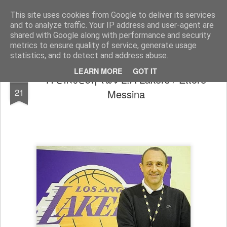
All About Basketball Coaching
Πάθος ,ομαδικότητα , μαχητικότητα , αντίληψη... με μια λέξη MΠΑΣΚΕΤ... .!!! Αγάπη μεγάλη που κρύβει πολλά μυστικά ...
This site uses cookies from Google to deliver its services
and to analyze traffic. Your IP address and user-agent are
shared with Google along with performance and security
metrics to ensure quality of service, generate usage
statistics, and to detect and address abuse.
LEARN MORE
GOT IT
Η επίθεση των L.A Lakers / Ettore
OCT
21
Messina