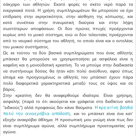
σάκχαρο των αθλητών. Εκατό φορές το σκέτο νερό παρά τα
ενεργειακά ποτά. Η χρήση συμπληρωμάτων θα μπορούσε να έχει
επίδραση στην εκρηκτικότητα, στην αίσθηση της κόπωσης, και
κατά συνέπεια στην πνευματική διαύγεια και στην λήψη
σωστότερων αποφάσεων. Οι δύο πρώτες πτυχές προέρχονται
κυρίως από το μυικό σύστημα, ενώ οι δύο τελευταίες προέρχονται
από το νευρικό σύστημα του αθλητή, το οποίο είναι και ο εντολέας
του μυικού συστήματος.
Ως εκ τούτου τα δύο βασικά συμπληρώματα που ένας αθλητής
μπάσκετ θα μπορούσε να χρησιμοποιήσει με ασφάλεια είναι η
καφεΐνη και η μονοϋδατική κρεατίνη. Το να μπούμε στην διαδικασία
να συστήνουμε δόσεις θα ήταν κάτι πολύ ανεύθυνο, αφού όπως
είπαμε και προηγουμένως οι αθλητές του μπάσκετ έχουν πάρα
πολύ διαφορετικά χαρακτηριστικά μεταξύ τους σε ύψος και σε
βάρος.
Στην κρεατίνη δεν θα αναφερθούμε ιδιαίτερα. Είναι χρήσιμη,
ασφαλής (παρά το ότι ακούγεται και γράφεται στο διαδίκτυο από
Η κρεατίνη βοηθά
"ειδικούς") αλλά προφανώς δεν κάνει θαύματα.
πολύ την αναερόβια απόδοση
, και το μπάσκετ είναι ένα κατ'
εξοχήν αναερόβιο άθλημα. Η προσωπική μου γνώμη είναι πως δεν
είναι συμπλήρωμα αγώνα, αλλά συμπλήρωμα προετοιμασίας για
αγώνα.