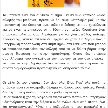
Το μπάσκετ είναι ένα σύνθετο άθλημα. Για να γίνει κάποιος καλός
αθλητής του μπάσκετ, πρέπει να δουλέψει κατάλληλα μαζί με τον
προπονητή του ώστε να αναπτύξει τις δεξιότητες που χρειάζονται
για να είναι πετυχημένος στην θέση που παίζει. Χρειάζεται ένας
μπασκετμπολίστας συμπληρώματα για να γίνει μεγάλος παίκτης;
Σίγουρα όχι, γιατί το ταλέντο δεν έρχεται σε χάπι. Θα λέγαμε πως η
υπερβολική προσήλωση στα συμπληρώματα είναι κάτι που μπορεί
να αποπροσανατολίσει τον αθλητή από το να δώσει βάρος στην
σωστή διατροφή και στην προπόνηση. Όπως δεν υπάρχει
συμπλήρωμα που αντικαθιστά τον προπονητή του στο μπάσκετ,
έτσι και τα συμπληρώματα δεν γίνεται να αντικαταστήσουν ένα
σωστά διαμορφωμένο προπονητικό και διατροφικό πλάνο.
Οι αθλητές του μπάσκετ δεν είναι όλοι ίδιοι. Παρ' όλα αυτά, το
μπάσκετ είναι ένα αναερόβιο άθλημα για όλους τους παίκτες. Κανείς
δεν περπατά ή παίζει μπάσκετ σε ρυθμό τζόγκινγκ.
Ως εκ τούτου η χρήση διαφόρων ενεργειακών ποτών που περιέχουν
υδατάνθρακες κατά την διάρκεια ενός αγώνα είναι από άτοπη, έως
και αντιπαραγωγική λόγω της αυξομείωσης που προκαλεί στο