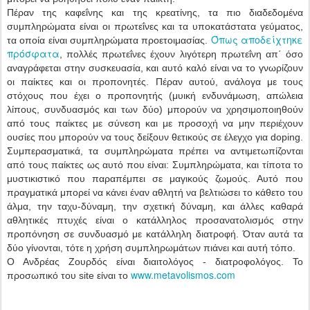
Πέραν της καφεΐνης και της κρεατίνης, τα πιο διαδεδομένα
συμπληρώματα είναι οι πρωτεΐνες και τα υποκατάστατα γεύματος,
Όπως αποδείχτηκε
τα οποία είναι συμπληρώματα προετοιμασίας.
πρόσφατα
, πολλές πρωτεΐνες έχουν λιγότερη πρωτεΐνη απ΄ όσο
αναγράφεται στην συσκευασία, και αυτό καλό είναι να το γνωρίζουν
οι παίκτες και οι προπονητές. Πέραν αυτού, ανάλογα με τους
στόχους που έχει ο προπονητής (μυική ενδυνάμωση, απώλεια
λίπους, συνδυασμός και των δύο) μπορούν να χρησιμοποιηθούν
από τους παίκτες με σύνεση και με προσοχή να μην περιέχουν
ουσίες που μπορούν να τους δείξουν θετικούς σε έλεγχο για doping.
Συμπερασματικά, τα συμπληρώματα πρέπει να αντιμετωπίζονται
από τους παίκτες ως αυτό που είναι: Συμπληρώματα, και τίποτα το
μυστικιστικό που παραπέμπει σε μαγικούς ζωμούς. Αυτό που
πραγματικά μπορεί να κάνει έναν αθλητή να βελτιώσει το κάθετο του
άλμα, την ταχυ-δύναμη, την σχετική δύναμη, και άλλες καθαρά
αθλητικές πτυχές είναι ο κατάλληλος προσανατολισμός στην
προπόνηση σε συνδυασμό με κατάλληλη διατροφή. Όταν αυτά τα
δύο γίνονται, τότε η χρήση συμπληρωμάτων πιάνει και αυτή τόπο.
Ο Ανδρέας Ζουρδός είναι διαιτολόγος - διατροφολόγος. Το
www.metavolismos.com
προσωπικό του site είναι το