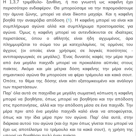
Η 1,3,7 τριμέθυλο- ξανθίνη, ή πιο γνωστή ως καφεΐνη έχει
περισσότερο ενδιαφέρον. Θα μπορούσαμε να την παρομοιάσουμε
την άμυνα ζώνης, μπορεί να είναι δίκοπο μαχαίρι. Και η καφεΐνη
1
βοηθά την αναερόβια απόδοση (
). Η καφεΐνη μπορεί να είναι και
συμπλήρωμα αγώνα αλλά και συμπλήρωμα προετοιμασίας για
αγώνα. Όμως η καφεΐνη μπορεί να αντενδείκνυται σε ιδιαίτερες
περιστάσεις, όπου ο αθλητής είναι ήδη αγχωμένος, άρα
πλημμυρίζεται το σώμα του με κατεχολαμίνες. τις ορμόνες του
άγχους (οι οποίες είναι χρήσιμες σε λογικές ποσότητες -
αντιπαραγωγικές σε μεγάλες). Ένας δυνατός καφές την μέρα πριν
από ένα μεγάλο παιχνίδι μπορεί να προκαλέσει αϋπνίες στους
παίκτες. Ακόμα και μία μέτρια δόση καφεΐνης την μέρα ενός
σημαντικού αγώνα θα μπορούσε να φέρει τρέμουλο και κακά σουτ.
Οπότε, το θέμα της δόσης είναι κάτι εξατομικευμένο και ανάλογο
των περιστάσεων.
Παρ' όλα αυτά σε παιχνίδια με μεγάλη σωματική κόπωση η καφεΐνη
μπορεί να βοηθήσει, όπως μπορεί να βοηθήσει και την απόδοση
στις προπονήσεις, αλλά και την απόδοση μέσα σε ένα παιχνίδι. Την
μέρα πριν από ένα μεγάλο παιχνίδι καλό είναι να αποφεύγεται,
όπως και την ίδια μέρα πριν τον αγώνα. Παρ' όλα αυτά, στην
διάρκεια αυτού του αγώνα (και όχι πριν όπως γίνεται που μπορεί να
έχει ως αποτέλεσμα το τρέμουλο και τα κακά σουτ), η χρήση της
μπορεί να βοηθήσει πολύ έναν παίκτη.