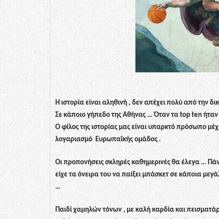
Η ιστορία είναι αληθινή , δεν απέχει πολύ από την δ
Σε κάποιο γήπεδο της Αθήνας … Όταν τα
top
ten
ήταν
Ο φίλος της ιστορίας μας είναι υπαρκτό πρόσωπο μέχ
λογαριασμό
Ευρωπαϊκής ομάδος .
Οι προπονήσεις σκληρές καθημερινές θα έλεγα … Πάν
είχε τα όνειρα του να παίξει μπάσκετ σε κάποια μεγ
…
Παιδί χαμηλών τόνων , με καλή καρδία και πεισματάρ