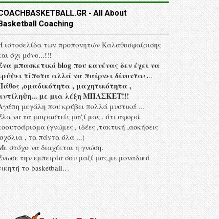
COACHBASKETBALL.GR - All About
Basketball Coaching
Η ιστοσελίδα των προπονητών Kαλαθοσφαίρισης
και όχι μόνο...!!!
Ένα μπασκετικό blog που κανένας δεν έχει να
κρύψει τίποτα αλλά να παίρνει δίνοντας.
..
Πάθος ,ομαδικότητα , μαχητικότητα ,
αντίληψη... με μια λέξη MΠΑΣΚΕΤ!!!
Αγάπη μεγάλη που κρύβει πολλά μυστικά ...
Έλα να τα μοιραστείς μαζί μας , ότι αφορά
κοουτσάρισμα (γνώμες , ιδέες ,τακτική ,ασκήσεις
,σχόλια , τα πάντα όλα ...)
Με στόχο να διαχέεται η γνώση.
Ένωσε την εμπειρία σου μαζί μας,με μοναδικό
νικητή το basketball…