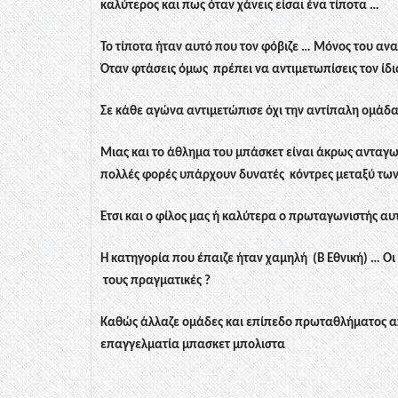
καλύτερος και πως όταν χάνεις είσαι ένα τίποτα …
Το τίποτα ήταν αυτό που τον φόβιζε … Μόνος του αν
Όταν φτάσεις όμως
πρέπει να αντιμετωπίσεις τον ίδι
Σε κάθε αγώνα αντιμετώπισε όχι την αντίπαλη ομάδα 
Μιας και το άθλημα του μπάσκετ είναι άκρως ανταγω
πολλές φορές υπάρχουν δυνατές
κόντρες μεταξύ τω
Έτσι και ο φίλος μας ή καλύτερα ο πρωταγωνιστής αυτ
Η κατηγορία που έπαιζε ήταν χαμηλή
(Β Εθνική) … Ο
τους πραγματικές ?
Καθώς άλλαζε ομάδες και επίπεδο πρωταθλήματος από 
επαγγελματία μπασκετ μπολιστα