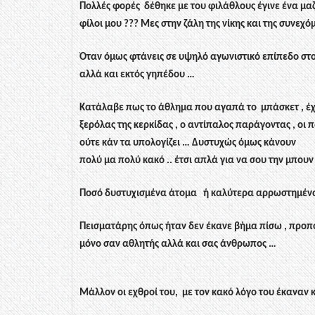
Πολλές φορές
δέθηκε με του φιλάθλους έγινε ένα μα
φίλοι μου ??? Μες στην ζάλη της νίκης και της συνεχ
Όταν όμως φτάνεις σε υψηλό αγωνιστικό επίπεδο στο
αλλά και εκτός γηπέδου …
Κατάλαβε πως το άθλημα που αγαπά το
μπάσκετ , έ
ξερόλας της κερκίδας , ο αντίπαλος παράγοντας , οι 
ούτε κάν τα υπολογίζει … Δυστυχώς όμως κάνουν
πολύ μα πολύ κακό .. έτσι απλά για να σου την μπουν
Ποσό δυστυχισμένα άτομα
ή καλύτερα αρρωστημέν
Πεισματάρης όπως ήταν δεν έκανε βήμα πίσω , προ
μόνο σαν αθλητής αλλά και σας άνθρωπος …
Μάλλον οι εχθροί του,
με τον κακό λόγο του έκαναν 