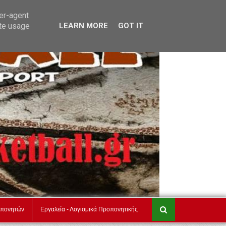
τ
akadimiesbasket.gr
Επικοινωνία
ser-agent
ate usage
LEARN MORE
GOT IT
οπονητών
Εργαλεία - Λογισμικά Προπονητικής