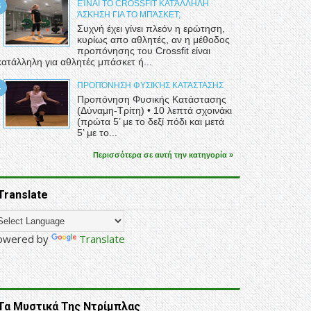
ΕΊΝΑΙ ΤΟ CROSSFIT ΚΑΤΆΛΛΗΛΗ
ΆΣΚΗΣΗ ΓΙΑ ΤΟ ΜΠΆΣΚΕΤ;
Συχνή έχει γίνει πλεόν η ερώτηση,
κυρίως απο αθλητές, αν η μέθοδος
προπόνησης του Crossfit είναι
κατάλληλη για αθλητές μπάσκετ ή...
ΠΡΟΠΌΝΗΣΗ ΦΥΣΙΚΉΣ ΚΑΤΆΣΤΑΣΗΣ
Προπόνηση Φυσικής Κατάστασης
(Δύναμη-Τρίτη) • 10 λεπτά σχοινάκι
(πρώτα 5’ με το δεξί πόδι και μετά
5’ με το...
Περισσότερα σε αυτή την κατηγορία »
Translate
owered by
Translate
Τα Μυστικά Της Ντρίμπλας