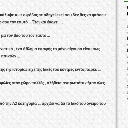
ακάλυψε πως ο φόβος σε οδηγεί εκεί που δεν θες να φτάσεις…
ο σου τον εαυτό … Έτσι και έκανε ….
μα τον ίδιο του τον εαυτό …
νιστικό , ένα άθλημα επαφής το μόνο σίγουρο είναι πως
ν παικτών …
ής της ιστορίας είχε της δικές του κόντρες εντός παρκέ …
ι φιλίες στον χώρο πολλές , αλήθεια αναρωτιόταν ήταν όλες
την Α2 κατηγορία … αρχίζει να ζει το δικό του όνειρο του