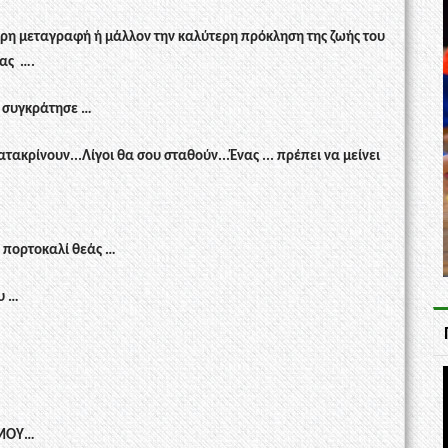
ερη μεταγραφή ή μάλλον την καλύτερη πρόκληση της ζωής του
ας
….
ο συγκράτησε …
ακρίνουν...Λίγοι θα σου σταθούν...Ένας ... πρέπει να μείνει
ς πορτοκαλί θεάς …
υ …
Σ ΜΟΥ…