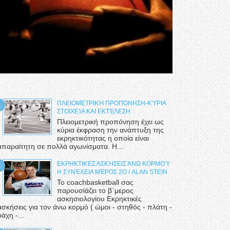
ΠΛΕΙΟΜΕΤΡΙΚΉ ΠΡΟΠΌΝΗΣΗ-ΚΎΡΙΑ
ΣΤΟΙΧΕΊΑ ΚΑΙ ΕΚΤΈΛΕΣΗ
Πλειομετρική προπόνηση έχει ως
κύρια έκφραση την ανάπτυξη της
εκρηκτικότητας η οποία είναι
απαραίτητη σε πολλά αγωνίσματα. Η...
ΕΚΡΗΚΤΙΚΈΣ ΑΣΚΉΣΕΙΣ ΆΝΩ ΚΟΡΜΟΎ
Η ΣΥΝΈΧΕΙΑ ΜΈΡΟΣ 2Ο / ALAN STEIN
Το coachbasketball σας
παρουσίάζει το β΄μερος
ασκησιολογίου Εκρηκτικές
ασκήσεις για τον άνω κορμό ( ώμοι - στηθός - πλάτη -
ράχη -...