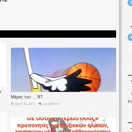
ν
Μέρες του ……’87
P
April 10, 2017
undefined