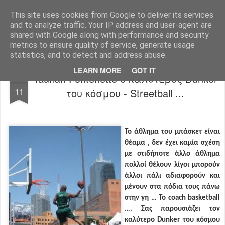
All About Basketball Coaching
Πάθος ,ομαδικότητα , μαχητικότητα , αντίληψη... με μια λέξη MΠΑΣΚΕΤ... .!!! Αγάπη μεγάλη που κρύβει πολλά μυστικά ...
This site uses cookies from Google to deliver its services
and to analyze traffic. Your IP address and user-agent are
shared with Google along with performance and security
metrics to ensure quality of service, generate usage
statistics, and to detect and address abuse.
LEARN MORE
GOT IT
Taurian Fontenette ο καλύτερος Dunker
DEC
11
του κόσμου - Streetball ...
Το άθλημα του μπάσκετ είναι
θέαμα , δεν έχει καμία σχέση
με οτιδήποτε άλλο άθλημα
πολλοί θέλουν λίγοι μπορούν
άλλοι πάλι αδιαφορούν και
μένουν στα πόδια τους πάνω
στην γη … Το
coach
basketball
…. Σας παρουσιάζει τον
καλύτερο
Dunker
του κόσμου