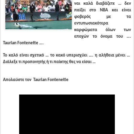
ναι καλά διαβάζετε … δεν
παίζει στο ΝΒΑ και είναι
φοβερός με τα
εντυπωσιακότερα
καρφώματα όλων των
εποχών το όνομα του ….
Taurian Fontenette ….
Το καλό είναι σχετικό … το κακό υπερισχύει …. η αλήθεια μένει …
Διάλεξε τι προπονητής ή τι παίκτης θες να είσαι …
Απολαύστε τον
Taurian Fontenette