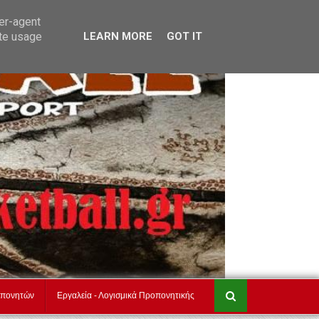
τ
akadimiesbasket.gr
Επικοινωνία
ser-agent
ate usage
LEARN MORE
GOT IT
οπονητών
Εργαλεία - Λογισμικά Προπονητικής