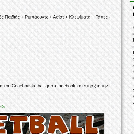
ς Παιδιάς + Ριμπάουντς + Ασίστ + Κλεψίματα + Τάπες -
α του Coachbasketball.gr στοfacebook και στηρίξτε την
ES