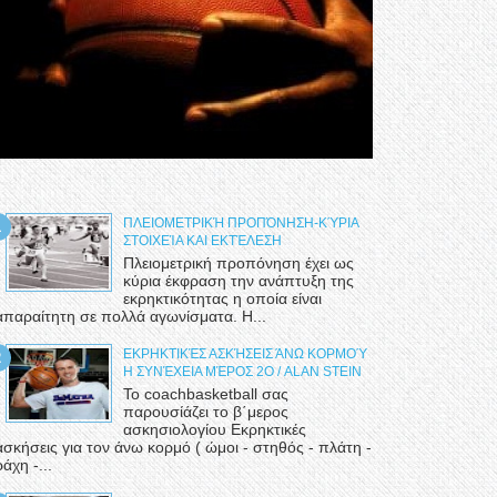
ΠΛΕΙΟΜΕΤΡΙΚΉ ΠΡΟΠΌΝΗΣΗ-ΚΎΡΙΑ
ΣΤΟΙΧΕΊΑ ΚΑΙ ΕΚΤΈΛΕΣΗ
Πλειομετρική προπόνηση έχει ως
κύρια έκφραση την ανάπτυξη της
εκρηκτικότητας η οποία είναι
απαραίτητη σε πολλά αγωνίσματα. Η...
ΕΚΡΗΚΤΙΚΈΣ ΑΣΚΉΣΕΙΣ ΆΝΩ ΚΟΡΜΟΎ
Η ΣΥΝΈΧΕΙΑ ΜΈΡΟΣ 2Ο / ALAN STEIN
Το coachbasketball σας
παρουσίάζει το β΄μερος
ασκησιολογίου Εκρηκτικές
ασκήσεις για τον άνω κορμό ( ώμοι - στηθός - πλάτη -
ράχη -...