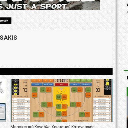
στική
 SAKIS
Μπασκετική Κονσόλα Χειρισμού Καταγραφής