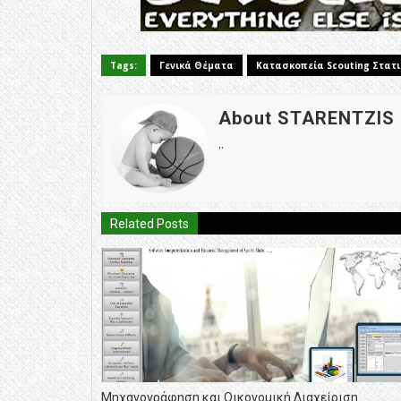
Tags:
Γενικά Θέματα
Κατασκοπεία Scouting Στατι
About STARENTZIS
..
Related Posts
Μηχανογράφηση και Οικονομική Διαχείριση