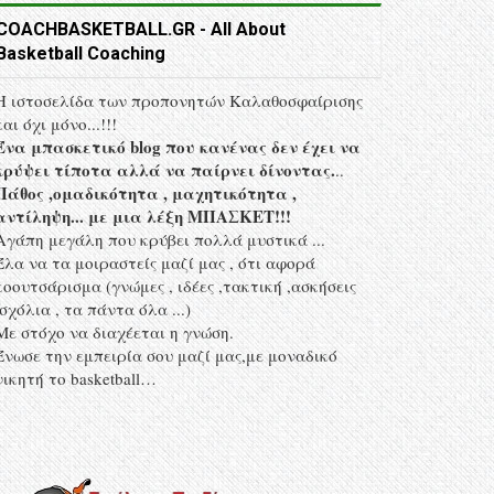
COACHBASKETBALL.GR - All About
Basketball Coaching
Η ιστοσελίδα των προπονητών Kαλαθοσφαίρισης
και όχι μόνο...!!!
Ένα μπασκετικό blog που κανένας δεν έχει να
κρύψει τίποτα αλλά να παίρνει δίνοντας.
..
Πάθος ,ομαδικότητα , μαχητικότητα ,
αντίληψη... με μια λέξη MΠΑΣΚΕΤ!!!
Αγάπη μεγάλη που κρύβει πολλά μυστικά ...
Έλα να τα μοιραστείς μαζί μας , ότι αφορά
κοουτσάρισμα (γνώμες , ιδέες ,τακτική ,ασκήσεις
,σχόλια , τα πάντα όλα ...)
Με στόχο να διαχέεται η γνώση.
Ένωσε την εμπειρία σου μαζί μας,με μοναδικό
νικητή το basketball…