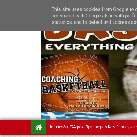
Thursday, August 6.
Αρχική
Ποιοί Είμαστε
Όροι Χρή
This site uses cookies from Google to de
are shared with Google along with perfo
statistics, and to detect and address ab
Ιστοσελίδες Ελλήνων Προπονητών Καλαθοσφαιριση