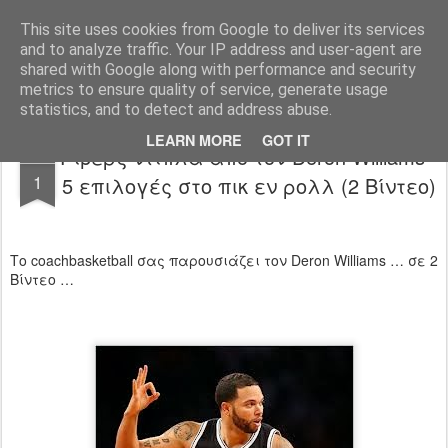
All About Basketball Coaching
Πάθος ,ομαδικότητα , μαχητικότητα , αντίληψη... με μια λέξη MΠΑΣΚΕΤ... .!!! Αγάπη μεγάλη που κρύβει πολλά μυστικά ...
This site uses cookies from Google to deliver its services
and to analyze traffic. Your IP address and user-agent are
shared with Google along with performance and security
metrics to ensure quality of service, generate usage
statistics, and to detect and address abuse.
LEARN MORE
GOT IT
Ριβερς ντίπλα απο τον Deron Williams -
OCT
1
5 επιλογές στο πικ εν ρολλ (2 Βίντεο)
Το coachbasketball σας παρουσιάζει τον Deron Williams … σε 2
Βίντεο …