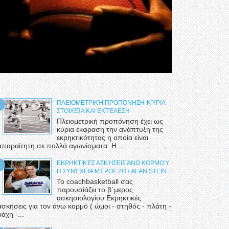
ΠΛΕΙΟΜΕΤΡΙΚΉ ΠΡΟΠΌΝΗΣΗ-ΚΎΡΙΑ
ΣΤΟΙΧΕΊΑ ΚΑΙ ΕΚΤΈΛΕΣΗ
Πλειομετρική προπόνηση έχει ως
κύρια έκφραση την ανάπτυξη της
εκρηκτικότητας η οποία είναι
απαραίτητη σε πολλά αγωνίσματα. Η...
ΕΚΡΗΚΤΙΚΈΣ ΑΣΚΉΣΕΙΣ ΆΝΩ ΚΟΡΜΟΎ
Η ΣΥΝΈΧΕΙΑ ΜΈΡΟΣ 2Ο / ALAN STEIN
Το coachbasketball σας
παρουσίάζει το β΄μερος
ασκησιολογίου Εκρηκτικές
ασκήσεις για τον άνω κορμό ( ώμοι - στηθός - πλάτη -
ράχη -...