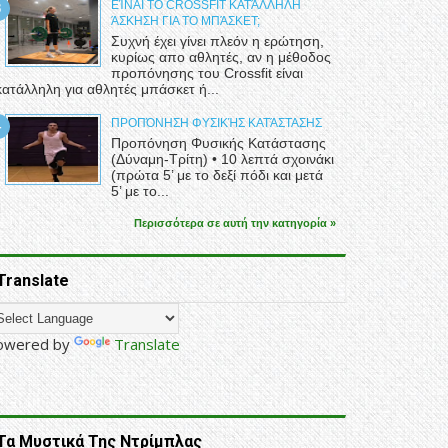
ΕΊΝΑΙ ΤΟ CROSSFIT ΚΑΤΆΛΛΗΛΗ
ΆΣΚΗΣΗ ΓΙΑ ΤΟ ΜΠΆΣΚΕΤ;
Συχνή έχει γίνει πλεόν η ερώτηση,
κυρίως απο αθλητές, αν η μέθοδος
προπόνησης του Crossfit είναι
κατάλληλη για αθλητές μπάσκετ ή...
ΠΡΟΠΌΝΗΣΗ ΦΥΣΙΚΉΣ ΚΑΤΆΣΤΑΣΗΣ
Προπόνηση Φυσικής Κατάστασης
(Δύναμη-Τρίτη) • 10 λεπτά σχοινάκι
(πρώτα 5’ με το δεξί πόδι και μετά
5’ με το...
Περισσότερα σε αυτή την κατηγορία »
Translate
owered by
Translate
Τα Μυστικά Της Ντρίμπλας