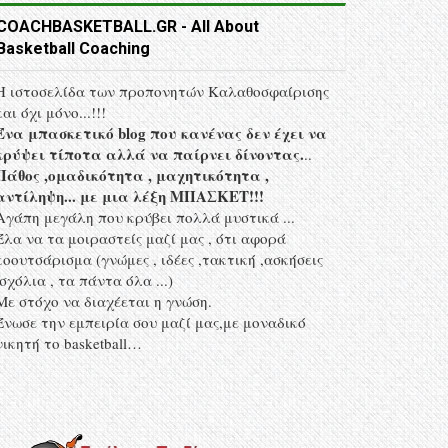
COACHBASKETBALL.GR - All About
Basketball Coaching
Η ιστοσελίδα των προπονητών Kαλαθοσφαίρισης
και όχι μόνο...!!!
Ένα μπασκετικό blog που κανένας δεν έχει να
κρύψει τίποτα αλλά να παίρνει δίνοντας.
..
Πάθος ,ομαδικότητα , μαχητικότητα ,
αντίληψη... με μια λέξη MΠΑΣΚΕΤ!!!
Αγάπη μεγάλη που κρύβει πολλά μυστικά ...
Έλα να τα μοιραστείς μαζί μας , ότι αφορά
κοουτσάρισμα (γνώμες , ιδέες ,τακτική ,ασκήσεις
,σχόλια , τα πάντα όλα ...)
Με στόχο να διαχέεται η γνώση.
Ένωσε την εμπειρία σου μαζί μας,με μοναδικό
νικητή το basketball…