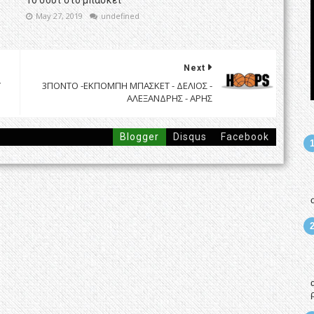
May 27, 2019
undefined
Next
Υ
3ΠΟΝΤΟ -ΕΚΠΟΜΠΗ ΜΠΑΣΚΕΤ - ΔΕΛΙΟΣ -
ΑΛΕΞΑΝΔΡΗΣ - ΑΡΗΣ
Blogger
Disqus
Facebook