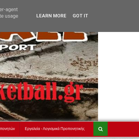
τ
akadimiesbasket.gr
Επικοινωνία
ser-agent
ate usage
LEARN MORE
GOT IT
οπονητών
Εργαλεία - Λογισμικά Προπονητικής