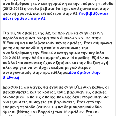
αναδιάρθρωση των κατηγοριών για την επόμενη περίοδο
(2012-2013) η οποία βέβαια θα έχει αντίχτυπο και στην
φετινή χρονιά, και ειδικότερα στην Α2.
Υποβιβάζονται
πέντε ομάδας στην Α2.
Για τις 16 ομάδες της Α2, τα πράγματα στην φετινή
περίοδο θα είναι ακόμα ποιο δύσκολα καθώς στην
Β΄Εθνική θα υποβιβαστούν πέντε ομάδες. Έτσι σύμφωνα
με την ομοσπονδία η οποία ανακοίνωσε την
αναδιάρθρωση την Εθνικών κατηγοριών την περίοδο
2012-2013 στην Α2 θα συμμετέχουν 14 ομάδες. Εξάλλου
πολλοί παράγοντες έχουν ζητήσει και την διεξαγωγή
πλει οφ για να υπάρχει ακόμα μεγαλύτερος
ανταγωνισμός στην πρωτάθλημα.
Δύο όμιλοι στην
Β΄Εθνική
Δραστικές αλλαγές θα έχουμε στην Β΄Εθνική καθώς οι
μετακινήσεις και το κόστος τους βάρυναν τις ομάδες
οικονομικά, από τις οποίες πολλές δεν μπορούσαν να
αντέξουν τις συνεχείς επιβαρύνσεις. Έτσι από την
επόμενη περίοδο (2012-2013) θα δημιουργηθούν δύο
όμιλοι (Νότος και Βορράς) των 12 ομάδων. Έτσι οι