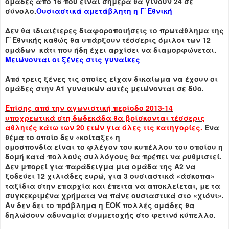
ομάδες από 16 που είναι σήμερα θα γίνουν 24 σε
σύνολο.
Ουσιαστικά αμετάβλητη η Γ΄Εθνική
Δεν θα ιδιαιέτερες διαφοροποιήσεις το πρωτάθλημα της
Γ΄Εθνικής καθώς θα υπάρξουν τέσσερις όμιλοι των 12
ομάδων κάτι που ήδη έχει αρχίσει να διαμορφώνεται.
Μειώνονται οι ξένες στις γυναίκες
Από τρεις ξένες τις οποίες είχαν δικαίωμα να έχουν οι
ομάδες στην Α1 γυναικών αυτές μειώνονται σε δύο.
Επίσης από την αγωνιστική περίοδο 2013-14
υποχρεωτικά στη δωδεκάδα θα βρίσκονται τέσσερις
αθλητές κάτω των 20 ετών για όλες τις κατηγορίες.
Ένα
θέμα το οποίο δεν «κοίταξε» η
ομοσπονδία είναι το φλέγον του κυπέλλου του οποίου η
δομή κατά πολλούς συλλόγους θα πρέπει να ρυθμιστεί.
Δεν μπορεί για παράδειγμα μια ομάδα της Α2 να
ξοδεύει 12 χιλιάδες ευρώ, για 3 ουσιαστικά «άσκοπα»
ταξίδια στην επαρχία και έπειτα να αποκλείεται, με τα
συγκεκριμένα χρήματα να πάνε ουσιαστικά στο «χιόνι».
Αν δεν δει το πρόβλημα η ΕΟΚ πολλές ομάδες θα
δηλώσουν αδυναμία συμμετοχής στο φετινό κύπελλο.