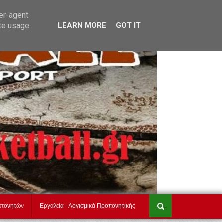
τ
akadimiesbasket.gr
Επικοινωνία
ser-agent
ate usage
LEARN MORE
GOT IT
οπονητών
Εργαλεία - Λογισμικά Προπονητικής