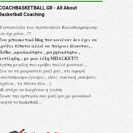
COACHBASKETBALL.GR - All About
Basketball Coaching
Η ιστοσελίδα των προπονητών Kαλαθοσφαίρισης
και όχι μόνο...!!!
Ένα μπασκετικό blog που κανένας δεν έχει να
κρύψει τίποτα αλλά να παίρνει δίνοντας.
..
Πάθος ,ομαδικότητα , μαχητικότητα ,
αντίληψη... με μια λέξη MΠΑΣΚΕΤ!!!
Αγάπη μεγάλη που κρύβει πολλά μυστικά ...
Έλα να τα μοιραστείς μαζί μας , ότι αφορά
κοουτσάρισμα (γνώμες , ιδέες ,τακτική ,ασκήσεις
,σχόλια , τα πάντα όλα ...)
Με στόχο να διαχέεται η γνώση.
Ένωσε την εμπειρία σου μαζί μας,με μοναδικό
νικητή το basketball…