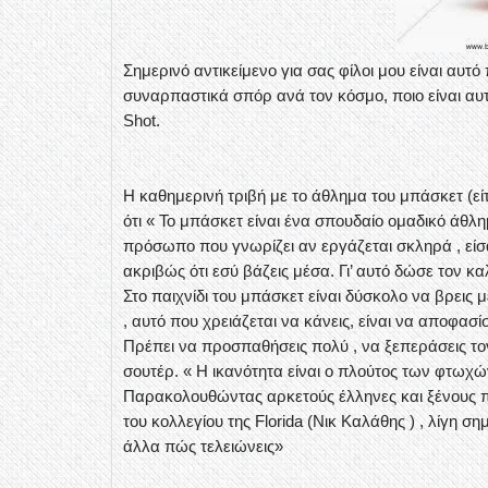
Σημερινό αντικείμενο για σας φίλοι μου είναι αυτ
συναρπαστικά σπόρ ανά τον κόσμο, ποιο είναι αυτ
Shot.
Η καθημερινή τριβή με το άθλημα του μπάσκετ (είτ
ότι « Το μπάσκετ είναι ένα σπουδαίο ομαδικό άθλη
πρόσωπο που γνωρίζει αν εργάζεται σκληρά , είσα
ακριβώς ότι εσύ βάζεις μέσα. Γι’ αυτό δώσε τον κ
Στο παιχνίδι του μπάσκετ είναι δύσκολο να βρεις 
, αυτό που χρειάζεται να κάνεις, είναι να αποφασί
Πρέπει να προσπαθήσεις πολύ , να ξεπεράσεις τον
σουτέρ. « Η ικανότητα είναι ο πλούτος των φτωχώ
Παρακολουθώντας αρκετούς έλληνες και ξένους π
του κολλεγίου της Florida (Νικ Καλάθης ) , λίγη σ
άλλα πώς τελειώνεις»