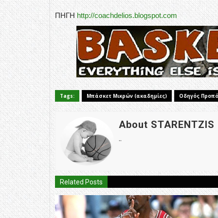
ΠΗΓΗ
http://coachdelios.blogspot.com
Tags:
Μπάσκετ Μικρών (ακαδημίες)
Οδηγός Προπ
About STARENTZIS
..
Related Posts