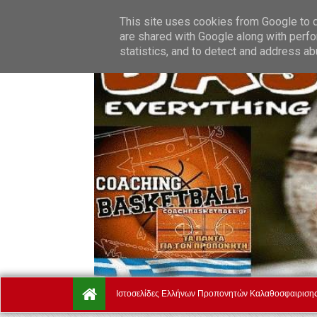
Thursday, August 6.
Αρχική
Ποιοί Είμαστε
Όροι Χρή
This site uses cookies from Google to de
are shared with Google along with perfo
statistics, and to detect and address ab
Ιστοσελίδες Ελλήνων Προπονητών Καλαθοσφαιριση