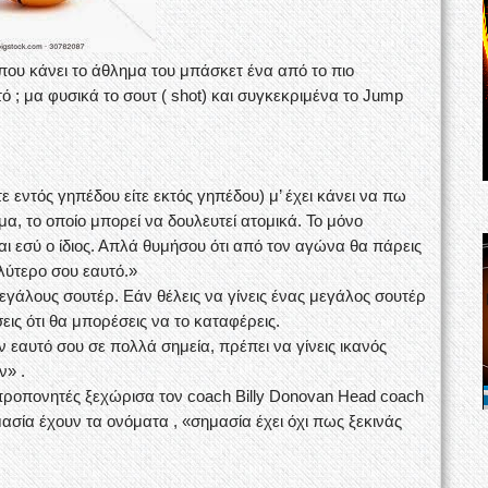
ό που κάνει το άθλημα του μπάσκετ ένα από το πιο
ό ; μα φυσικά το σουτ ( shot) και συγκεκριμένα το Jump
ε εντός γηπέδου είτε εκτός γηπέδου) μ’ έχει κάνει να πω
μα, το οποίο μπορεί να δουλευτεί ατομικά. Το μόνο
ι εσύ ο ίδιος. Απλά θυμήσου ότι από τον αγώνα θα πάρεις
αλύτερο σου εαυτό.»
μεγάλους σουτέρ. Εάν θέλεις να γίνεις ένας μεγάλος σουτέρ
σεις ότι θα μπορέσεις να το καταφέρεις.
 εαυτό σου σε πολλά σημεία, πρέπει να γίνεις ικανός
ν» .
ροπονητές ξεχώρισα τον coach Billy Donovan Head coach
ημασία έχουν τα ονόματα , «σημασία έχει όχι πως ξεκινάς