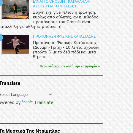
ΕΊΝΑΙ ΤΟ CROSSFIT ΚΑΤΆΛΛΗΛΗ
ΆΣΚΗΣΗ ΓΙΑ ΤΟ ΜΠΆΣΚΕΤ;
Συχνή έχει γίνει πλεόν η ερώτηση,
κυρίως απο αθλητές, αν η μέθοδος
προπόνησης του Crossfit είναι
κατάλληλη για αθλητές μπάσκετ ή...
ΠΡΟΠΌΝΗΣΗ ΦΥΣΙΚΉΣ ΚΑΤΆΣΤΑΣΗΣ
Προπόνηση Φυσικής Κατάστασης
(Δύναμη-Τρίτη) • 10 λεπτά σχοινάκι
(πρώτα 5’ με το δεξί πόδι και μετά
5’ με το...
Περισσότερα σε αυτή την κατηγορία »
Translate
owered by
Translate
Τα Μυστικά Της Ντρίμπλας