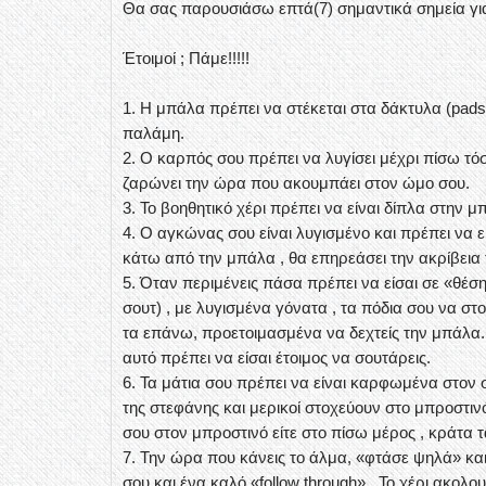
Θα σας παρουσιάσω επτά(7) σημαντικά σημεία γι
Έτοιμοί ; Πάμε!!!!!
1. Η μπάλα πρέπει να στέκεται στα δάκτυλα (pads)
παλάμη.
2. Ο καρπός σου πρέπει να λυγίσει μέχρι πίσω τό
ζαρώνει την ώρα που ακουμπάει στον ώμο σου.
3. Το βοηθητικό χέρι πρέπει να είναι δίπλα στην 
4. Ο αγκώνας σου είναι λυγισμένο και πρέπει να 
κάτω από την μπάλα , θα επηρεάσει την ακρίβεια 
5. Όταν περιμένεις πάσα πρέπει να είσαι σε «θέσ
σουτ) , με λυγισμένα γόνατα , τα πόδια σου να στ
τα επάνω, προετοιμασμένα να δεχτείς την μπάλα. 
αυτό πρέπει να είσαι έτοιμος να σουτάρεις.
6. Τα μάτια σου πρέπει να είναι καρφωμένα στον
της στεφάνης και μερικοί στοχεύουν στο μπροστιν
σου στον μπροστινό είτε στο πίσω μέρος , κράτα τ
7. Την ώρα που κάνεις το άλμα, «φτάσε ψηλά» κα
σου και ένα καλό «follow through» . Το χέρι ακολο