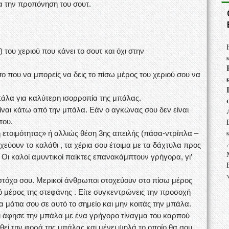
α την προπόνηση του σουτ.
 του χεριού που κάνει το σουτ και όχι στην
σο που να μπορείς να δεις το πίσω μέρος του χεριού σου να
μπάλα για καλύτερη ισορροπία της μπάλας.
είναι κάτω από την μπάλα. Εάν ο αγκώνας σου δεν είναι
του.
η ετοιμότητας» ή αλλιώς θέση 3ης απειλής (πάσα-ντρίπλα –
οχεύουν το καλάθι , τα χέρια σου έτοιμα με τα δάχτυλα προς
Οι καλοί αμυντικοί παίκτες επανακάμπτουν γρήγορα, γι’
 στόχο σου. Μερικοί άνθρωποι στοχεύουν στο πίσω μέρος
ό μέρος της στεφάνης . Είτε συγκεντρώνεις την προσοχή
α μάτια σου σε αυτό το σημείο και μην κοιτάς την μπάλα.
ι άφησε την μπάλα με ένα γρήγορο τίναγμα του καρπού
υθεί την φορά της μπάλας και μένει ψηλά το οποίο θα σου