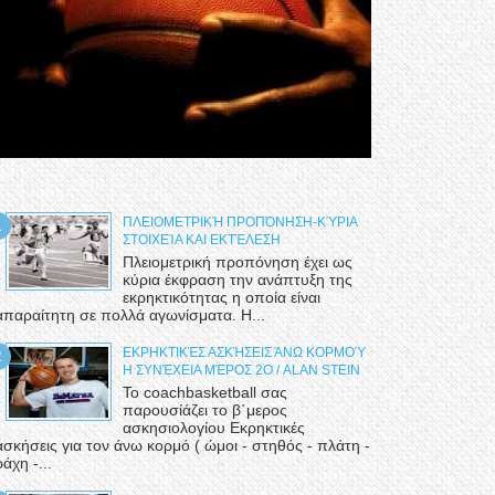
ΠΛΕΙΟΜΕΤΡΙΚΉ ΠΡΟΠΌΝΗΣΗ-ΚΎΡΙΑ
ΣΤΟΙΧΕΊΑ ΚΑΙ ΕΚΤΈΛΕΣΗ
Πλειομετρική προπόνηση έχει ως
κύρια έκφραση την ανάπτυξη της
εκρηκτικότητας η οποία είναι
απαραίτητη σε πολλά αγωνίσματα. Η...
ΕΚΡΗΚΤΙΚΈΣ ΑΣΚΉΣΕΙΣ ΆΝΩ ΚΟΡΜΟΎ
Η ΣΥΝΈΧΕΙΑ ΜΈΡΟΣ 2Ο / ALAN STEIN
Το coachbasketball σας
παρουσίάζει το β΄μερος
ασκησιολογίου Εκρηκτικές
ασκήσεις για τον άνω κορμό ( ώμοι - στηθός - πλάτη -
ράχη -...