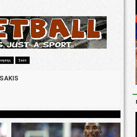
όνησης
Σούτ
 SAKIS