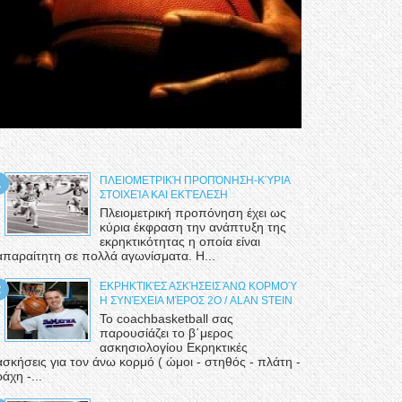
ΠΛΕΙΟΜΕΤΡΙΚΉ ΠΡΟΠΌΝΗΣΗ-ΚΎΡΙΑ
ΣΤΟΙΧΕΊΑ ΚΑΙ ΕΚΤΈΛΕΣΗ
Πλειομετρική προπόνηση έχει ως
κύρια έκφραση την ανάπτυξη της
εκρηκτικότητας η οποία είναι
απαραίτητη σε πολλά αγωνίσματα. Η...
ΕΚΡΗΚΤΙΚΈΣ ΑΣΚΉΣΕΙΣ ΆΝΩ ΚΟΡΜΟΎ
Η ΣΥΝΈΧΕΙΑ ΜΈΡΟΣ 2Ο / ALAN STEIN
Το coachbasketball σας
παρουσίάζει το β΄μερος
ασκησιολογίου Εκρηκτικές
ασκήσεις για τον άνω κορμό ( ώμοι - στηθός - πλάτη -
ράχη -...