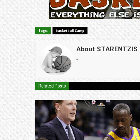
Tags:
basketball Camp
About STARENTZIS
..
Related Posts