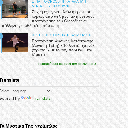
ΕΊΝΑΙ ΤΟ CROSSFIT ΚΑΤΆΛΛΗΛΗ
ΆΣΚΗΣΗ ΓΙΑ ΤΟ ΜΠΆΣΚΕΤ;
Συχνή έχει γίνει πλεόν η ερώτηση,
κυρίως απο αθλητές, αν η μέθοδος
προπόνησης του Crossfit είναι
κατάλληλη για αθλητές μπάσκετ ή...
ΠΡΟΠΌΝΗΣΗ ΦΥΣΙΚΉΣ ΚΑΤΆΣΤΑΣΗΣ
Προπόνηση Φυσικής Κατάστασης
(Δύναμη-Τρίτη) • 10 λεπτά σχοινάκι
(πρώτα 5’ με το δεξί πόδι και μετά
5’ με το...
Περισσότερα σε αυτή την κατηγορία »
Translate
owered by
Translate
Τα Μυστικά Της Ντρίμπλας