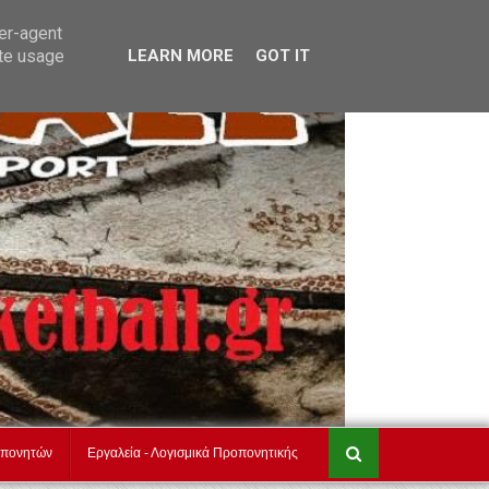
τ
akadimiesbasket.gr
Επικοινωνία
ser-agent
ate usage
LEARN MORE
GOT IT
οπονητών
Εργαλεία - Λογισμικά Προπονητικής