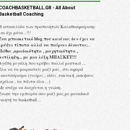
COACHBASKETBALL.GR - All About
Basketball Coaching
Η ιστοσελίδα των προπονητών Kαλαθοσφαίρισης
και όχι μόνο...!!!
Ένα μπασκετικό blog που κανένας δεν έχει να
κρύψει τίποτα αλλά να παίρνει δίνοντας.
..
Πάθος ,ομαδικότητα , μαχητικότητα ,
αντίληψη... με μια λέξη MΠΑΣΚΕΤ!!!
Αγάπη μεγάλη που κρύβει πολλά μυστικά ...
Έλα να τα μοιραστείς μαζί μας , ότι αφορά
κοουτσάρισμα (γνώμες , ιδέες ,τακτική ,ασκήσεις
,σχόλια , τα πάντα όλα ...)
Με στόχο να διαχέεται η γνώση.
Ένωσε την εμπειρία σου μαζί μας,με μοναδικό
νικητή το basketball…