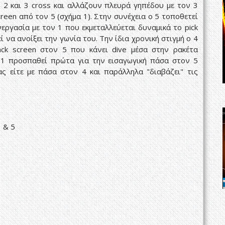
Ο
2
και 3
cross
και αλλάζουν πλευρά γηπέδου με τον 3
creen
από τον 5
(σχήμα 1). Στην συνέχεια ο 5 τοποθετεί
εργασία με τον 1 που εκμεταλλεύεται δυναμικά το
pick
 να ανοίξει την γωνία του. Την ίδια χρονική στιγμή ο 4
ack screen
στον 5 που κάνει
dive
μέσα στην ρακέτα
Ο 1 προσπαθεί πρώτα για την εισαγωγική πάσα στον
5
ίας είτε με πάσα στον
4
και παράλληλα "διαβάζει" τις
1 & 5