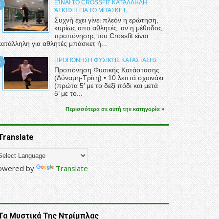
ΕΊΝΑΙ ΤΟ CROSSFIT ΚΑΤΆΛΛΗΛΗ
ΆΣΚΗΣΗ ΓΙΑ ΤΟ ΜΠΆΣΚΕΤ;
Συχνή έχει γίνει πλεόν η ερώτηση,
κυρίως απο αθλητές, αν η μέθοδος
προπόνησης του Crossfit είναι
κατάλληλη για αθλητές μπάσκετ ή...
ΠΡΟΠΌΝΗΣΗ ΦΥΣΙΚΉΣ ΚΑΤΆΣΤΑΣΗΣ
Προπόνηση Φυσικής Κατάστασης
(Δύναμη-Τρίτη) • 10 λεπτά σχοινάκι
(πρώτα 5’ με το δεξί πόδι και μετά
5’ με το...
Περισσότερα σε αυτή την κατηγορία »
Translate
owered by
Translate
Τα Μυστικά Της Ντρίμπλας