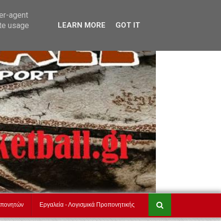
akadimiesbasket.gr
Επικοινωνία
ser-agent
ate usage
LEARN MORE
GOT IT
οπονητών
Εργαλεία - Λογισμικά Προπονητικής