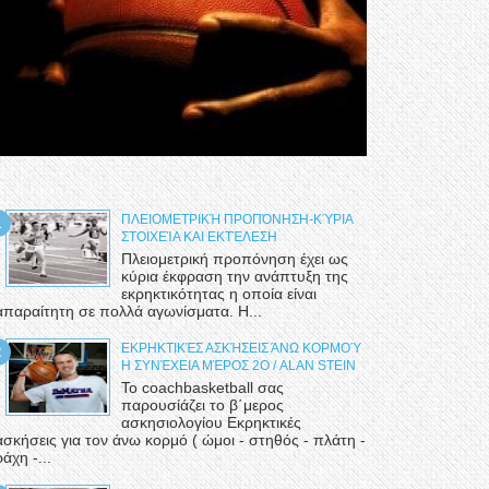
ΠΛΕΙΟΜΕΤΡΙΚΉ ΠΡΟΠΌΝΗΣΗ-ΚΎΡΙΑ
ΣΤΟΙΧΕΊΑ ΚΑΙ ΕΚΤΈΛΕΣΗ
Πλειομετρική προπόνηση έχει ως
κύρια έκφραση την ανάπτυξη της
εκρηκτικότητας η οποία είναι
απαραίτητη σε πολλά αγωνίσματα. Η...
ΕΚΡΗΚΤΙΚΈΣ ΑΣΚΉΣΕΙΣ ΆΝΩ ΚΟΡΜΟΎ
Η ΣΥΝΈΧΕΙΑ ΜΈΡΟΣ 2Ο / ALAN STEIN
Το coachbasketball σας
παρουσίάζει το β΄μερος
ασκησιολογίου Εκρηκτικές
ασκήσεις για τον άνω κορμό ( ώμοι - στηθός - πλάτη -
ράχη -...