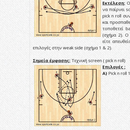
Εκτέλεση:
να παίρνει
s
pick n roll
συν
και προσπαθεί
τοποθετεί
b
(σχήμα 2). 
είτε απευθε
επιλογές στην
weak side (
σχήμα
1 &
2).
Σημεία έμφασης:
Τεχνική screen
( pick n roll)
Επιλογές :
Α)
Pick n roll 