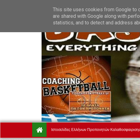
Friday, August 7.
Αρχική
Ποιοί Είμαστε
Όροι Χρήσης
This site uses cookies from Google to de
are shared with Google along with perfo
statistics, and to detect and address ab
Ιστοσελίδες Ελλήνων Προπονητών Καλαθοσφαιριση