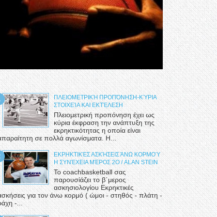
ΠΛΕΙΟΜΕΤΡΙΚΉ ΠΡΟΠΌΝΗΣΗ-ΚΎΡΙΑ
ΣΤΟΙΧΕΊΑ ΚΑΙ ΕΚΤΈΛΕΣΗ
Πλειομετρική προπόνηση έχει ως
κύρια έκφραση την ανάπτυξη της
εκρηκτικότητας η οποία είναι
απαραίτητη σε πολλά αγωνίσματα. Η...
ΕΚΡΗΚΤΙΚΈΣ ΑΣΚΉΣΕΙΣ ΆΝΩ ΚΟΡΜΟΎ
Η ΣΥΝΈΧΕΙΑ ΜΈΡΟΣ 2Ο / ALAN STEIN
Το coachbasketball σας
παρουσίάζει το β΄μερος
ασκησιολογίου Εκρηκτικές
ασκήσεις για τον άνω κορμό ( ώμοι - στηθός - πλάτη -
ράχη -...