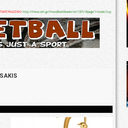
 ΥΠΑΡΣΥΝΔΕΣΜΟ
:
http://thesis.ekt.gr/thesisBookReader/id/13051#page/1/mode/2up
 SAKIS