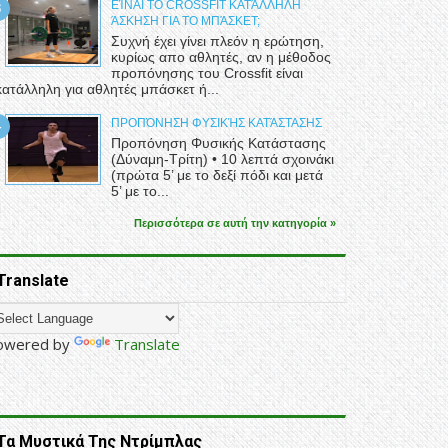
ΕΊΝΑΙ ΤΟ CROSSFIT ΚΑΤΆΛΛΗΛΗ
ΆΣΚΗΣΗ ΓΙΑ ΤΟ ΜΠΆΣΚΕΤ;
Συχνή έχει γίνει πλεόν η ερώτηση,
κυρίως απο αθλητές, αν η μέθοδος
προπόνησης του Crossfit είναι
κατάλληλη για αθλητές μπάσκετ ή...
ΠΡΟΠΌΝΗΣΗ ΦΥΣΙΚΉΣ ΚΑΤΆΣΤΑΣΗΣ
Προπόνηση Φυσικής Κατάστασης
(Δύναμη-Τρίτη) • 10 λεπτά σχοινάκι
(πρώτα 5’ με το δεξί πόδι και μετά
5’ με το...
Περισσότερα σε αυτή την κατηγορία »
Translate
owered by
Translate
Τα Μυστικά Της Ντρίμπλας