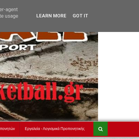
akadimiesbasket.gr
Επικοινωνία
ser-agent
ate usage
LEARN MORE
GOT IT
οπονητών
Εργαλεία - Λογισμικά Προπονητικής