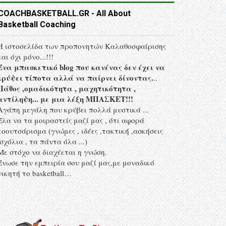
COACHBASKETBALL.GR - All About
Basketball Coaching
Η ιστοσελίδα των προπονητών Kαλαθοσφαίρισης
και όχι μόνο...!!!
Ένα μπασκετικό blog που κανένας δεν έχει να
κρύψει τίποτα αλλά να παίρνει δίνοντας.
..
Πάθος ,ομαδικότητα , μαχητικότητα ,
αντίληψη... με μια λέξη MΠΑΣΚΕΤ!!!
Αγάπη μεγάλη που κρύβει πολλά μυστικά ...
Έλα να τα μοιραστείς μαζί μας , ότι αφορά
κοουτσάρισμα (γνώμες , ιδέες ,τακτική ,ασκήσεις
,σχόλια , τα πάντα όλα ...)
Με στόχο να διαχέεται η γνώση.
Ένωσε την εμπειρία σου μαζί μας,με μοναδικό
νικητή το basketball…