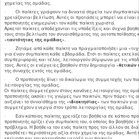
χημείας της ομάδας.
· Οι παίκτες γράφουν τα δυνατά σημεία των συμπαικτών 
χρειάζονται βελτίωση. Αυτές οι προτάσεις μπορεί να είναι 
προπονητής ενημερώνει τον κάθε παίκτη χωριστά.
Αρκετοί παίκτες αποδέχονται τις υποδείξεις και συχνά βοηθ
τους στην βελτίωση του συναισθήματος της αυτοπεποίθησης κ
«
ταυτότητας της ομάδας
».
· Ζητάμε από κάθε παίκτη να πραγματοποιήσει μια «τυχ
για έναν συμπαίκτη κάθε εβδομάδα. Έτσι οι παίκτες εκτελο
συμπεριφοράς και τέλος, λειτουργούν σύμφωνα με τις υποδ
τους. Αυτές οι ενέργειες βοηθούν στην δημιουργία «
θετικών
της συνοχής εντός της ομάδας.
· Ο προπονητής δίνει το δικαίωμα της συμμετοχής των πα
λειτουργίας της ομάδας.
Οι παίκτες συμμετέχουν στους κανόνες λειτουργίας της ομά
προπονητής ακούει τις γνώμες των παικτών, πριν πάρει τις 
αυξάνει το συναίσθημα της «
ιδιοκτησίας
» των παικτών για 
συμμετέχουν ενεργά στον τρόπο λειτουργίας της ομάδας.
· Εάν κάποιος παίκτης χρειάζεται βοήθεια σε κάποιο προ
προπονητής ορίζει ένα συμπαίκτη του, ο οποίος θα βοηθήσει τ
πρόβλημα. Η βοήθεια του ενός παίκτη προς τον άλλον σε δ
προσθέτει περισσότερη αξία στην χημεία της ομάδας. Αυτή 
εκτίμηση και την κατανόηση μεταξύ των παικτών.