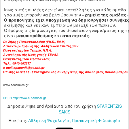
Ίσως αυτές οι ιδέες δεν είναι κατάλληλες για κάθε ομάδα,
γραμμές μπορούν να βελτιώσουν την «
χημεία της ομάδας
»
Ο προπονητής έχει υποχρέωση να δημιουργήσει συνθήκε
εκτίμησης και θετικών εμπειριών μεταξύ των παικτών.
Ο δρόμος της δημιουργίας του σπουδαίου γνωρίσματος της 
είναι
μακροπρόθεσμος
και
απαιτητικός
.
Dr
. Ζήσης Παπανικολάου (
Ph
.
D
.,
Ed
.
M
)
Διδάκτωρ- Ερευνητής Αθλητικών Επιστημών
Πανεπιστημίου
Temple
, Η.Π.Α.
Αναπληρωτής Καθηγητής ΤΕΦΑΑ
Πανεπιστημίου Θεσσαλίας
Τηλ.: 69
48-462217
e
-
mail
:
zpapanik
@
pe
.
uth
.
gr
Επίσης διατελεί επιστημονικός συνεργάτης της Ακαδημίας ποδοσφαίρου
www.acadimies.gr¨
ΠΗΓΗ http://www.e-handball.gr
Δημοσιεύτηκε
2nd April 2013
από τον χρήστη
STARENTZIS
SAKIS
Ετικέτες:
Αθλητική Ψυχολογία
Προπονητική Φιλοσοφία