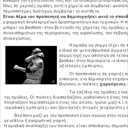
καθαρά την εμπιστοσύνη τους και τα αισθήματα συμπάθειας 
Ίσως σε μερικές ομάδες αυτή η χημεία να συμβαίνει φυσιολ
περισσότερες δυστυχώς συμβαίνει το αντίθετο.
Είναι θέμα του προπονητή να δημιουργήσει αυτό το σπουδ
εφαρμογή συγκεκριμένων δραστηριοτήτων και τεχνικών. Η 
μπορεί να βοηθήσει στην βελτίωση της χημείας της ομάδας
συναισθημάτων της περηφάνιας, της αφοσίωσης, του σεβασμ
συνεργασίας.
· Η ομάδα να συμμετέχει σε κο
ειδικά σε φιλανθρωπικά σωματεία
συμμετοχή των αθλητών σε τέτοι
βοηθάει στην δημιουργία «ειδικ
αξιόλογες εμπειρίες.
· Οι προπονήσεις σε γιορτές κα
ευκαιρία, για δημιουργία ευχάρ
Βιώνουν, οι παίκτες
χαρούμενες
· Τα ταξίδια της ομάδας είναι
της ομάδας. Οι παίκτες διασκεδάζουν, μαθαίνουν ο ένας το
πλησιάζουν περισσότερο ο ένας τον άλλον, τρώνε μαζί κ.τ.λ.
«ομαδικές εμπειρίες» και ζουν καλές στιγμές (ευχάριστες 
· Βλέπουν μαζί με τον προπονητή έναν αγώνα στην τηλεό
γενέθλια ή ονομαστική γιορτή.
Η ομαδική συνύπαρξη των παικτών, είναι σπουδαίας σημασία