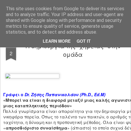
All About Basketball Coaching
Πάθος ,ομαδικότητα , μαχητικότητα , αντίληψη... με μια λέξη MΠΑΣΚΕΤ... .!!! Αγάπη μεγάλη που κρύβει πολλά μυστικά ...
This site uses cookies from Google to deliver its services
and to analyze traffic. Your IP address and user-agent are
shared with Google along with performance and security
metrics to ensure quality of service, generate usage
statistics, and to detect and address abuse.
LEARN MORE
GOT IT
Η δημιουργία της "χημείας" στην
APR
2
ομάδα
Γράφει ο
Dr
. Ζήσης Παπανικολάου (
Ph
.
D
.,
Ed
.
M
)
«Μπορεί να είναι η διαφορά μεταξύ μιας καλής αγωνιστι
μιας καταπληκτικής περιόδου»
Πολλά γνωρίσματα είναι απαραίτητα για την δημιουργία μ
νικηφόρα πορεία. Όπως το ταλέντο των παικτών, ο αριθμός τ
ταχύτητα, η δύναμη και η προπονητική μέθοδος. Όλα είναι φ
«
απροσδιόριστο συναίσθημα
» (άπιαστο) το οποίο συχνά δέ