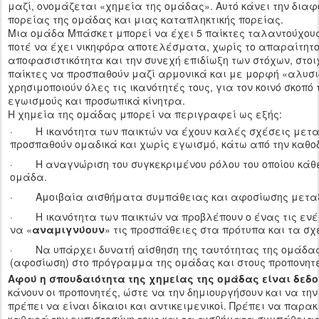
μαζί, ονομάζεται «χημεία της ομάδας». Αυτό κάνει την δια
πορείας της ομάδας και μιας καταπληκτικής πορείας.
Μια ομάδα Μπάσκετ μπορεί να έχει 5 παίκτες ταλαντούχους
ποτέ να έχει νικηφόρα αποτελέσματα, χωρίς το απαραίτητο
αποφασιστικότητα και την συνεχή επιδίωξη των στόχων, στοι
παίκτες να προσπαθούν μαζί αρμονικά και με μορφή «αλυσι
χρησιμοποιούν όλες τις ικανότητές τους, για τον κοινό σκοπό
εγωισμούς και προσωπικά κίνητρα.
Η χημεία της ομάδας μπορεί να περιγραφεί ως εξής:
· Η ικανότητα των παικτών να έχουν καλές σχέσεις μεταξ
προσπαθούν ομαδικά και χωρίς εγωισμό, κάτω από την καθο
· Η αναγνώριση του συγκεκριμένου ρόλου του οποίου κάθε
ομάδα.
· Αμοιβαία αισθήματα συμπάθειας και αφοσίωσης μεταξ
· Η ικανότητα των παικτών να προβλέπουν ο ένας τις ενέ
να «
αναμιγνύουν
» τις προσπάθειες στα πρότυπα και τα σχ
· Να υπάρχει δυνατή αίσθηση της ταυτότητας της ομάδας
(αφοσίωση) στο πρόγραμμα της ομάδας και στους προπονητ
Αφού η σπουδαιότητα της χημείας της ομάδας είναι δεδο
κάνουν οι προπονητές, ώστε να την δημιουργήσουν και να τη
πρέπει να είναι δίκαιοι και αντικειμενικοί. Πρέπει να παρακ