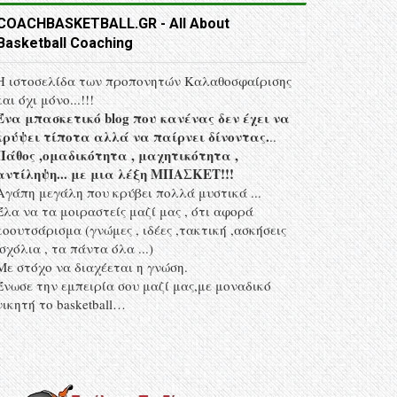
COACHBASKETBALL.GR - All About
Basketball Coaching
Η ιστοσελίδα των προπονητών Kαλαθοσφαίρισης
και όχι μόνο...!!!
Ένα μπασκετικό blog που κανένας δεν έχει να
κρύψει τίποτα αλλά να παίρνει δίνοντας.
..
Πάθος ,ομαδικότητα , μαχητικότητα ,
αντίληψη... με μια λέξη MΠΑΣΚΕΤ!!!
Αγάπη μεγάλη που κρύβει πολλά μυστικά ...
Έλα να τα μοιραστείς μαζί μας , ότι αφορά
κοουτσάρισμα (γνώμες , ιδέες ,τακτική ,ασκήσεις
,σχόλια , τα πάντα όλα ...)
Με στόχο να διαχέεται η γνώση.
Ένωσε την εμπειρία σου μαζί μας,με μοναδικό
νικητή το basketball…