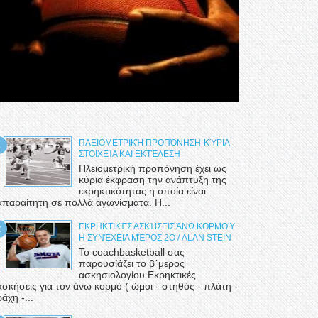
ΠΛΕΙΟΜΕΤΡΙΚΉ ΠΡΟΠΌΝΗΣΗ-ΚΎΡΙΑ
ΣΤΟΙΧΕΊΑ ΚΑΙ ΕΚΤΈΛΕΣΗ
Πλειομετρική προπόνηση έχει ως
κύρια έκφραση την ανάπτυξη της
εκρηκτικότητας η οποία είναι
απαραίτητη σε πολλά αγωνίσματα. Η...
ΕΚΡΗΚΤΙΚΈΣ ΑΣΚΉΣΕΙΣ ΆΝΩ ΚΟΡΜΟΎ
Η ΣΥΝΈΧΕΙΑ ΜΈΡΟΣ 2Ο / ALAN STEIN
Το coachbasketball σας
παρουσίάζει το β΄μερος
ασκησιολογίου Εκρηκτικές
ασκήσεις για τον άνω κορμό ( ώμοι - στηθός - πλάτη -
ράχη -...