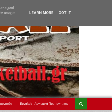
τ
akadimiesbasket.gr
Επικοινωνία
ser-agent
ate usage
LEARN MORE
GOT IT
οπονητών
Εργαλεία - Λογισμικά Προπονητικής