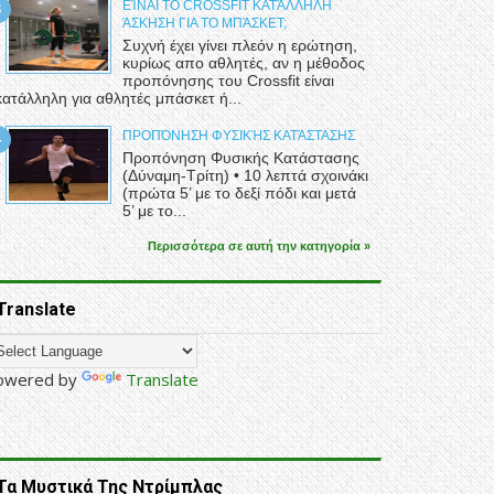
ΕΊΝΑΙ ΤΟ CROSSFIT ΚΑΤΆΛΛΗΛΗ
ΆΣΚΗΣΗ ΓΙΑ ΤΟ ΜΠΆΣΚΕΤ;
Συχνή έχει γίνει πλεόν η ερώτηση,
κυρίως απο αθλητές, αν η μέθοδος
προπόνησης του Crossfit είναι
κατάλληλη για αθλητές μπάσκετ ή...
ΠΡΟΠΌΝΗΣΗ ΦΥΣΙΚΉΣ ΚΑΤΆΣΤΑΣΗΣ
Προπόνηση Φυσικής Κατάστασης
(Δύναμη-Τρίτη) • 10 λεπτά σχοινάκι
(πρώτα 5’ με το δεξί πόδι και μετά
5’ με το...
Περισσότερα σε αυτή την κατηγορία »
Translate
owered by
Translate
Τα Μυστικά Της Ντρίμπλας