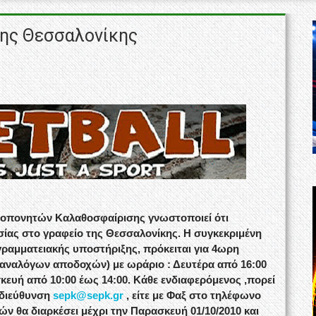
της Θεσσαλονίκης
οπονητών Καλαθοσφαίρισης γνωστοποιεί ότι
ίας στο γραφείο της Θεσσαλονίκης. Η συγκεκριμένη
γραμματειακής υποστήριξης, πρόκειται για 4ωρη
αναλόγων αποδοχών) με ωράριο : Δευτέρα από 16:00
σκευή από 10:00 έως 14:00. Κάθε ενδιαφερόμενος ,πορεί
 διεύθυνση
sepk@sepk.gr
, είτε με Φαξ στο τηλέφωνο
ών θα διαρκέσει μέχρι την Παρασκευή 01/10/2010 και