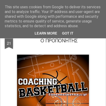
All About Basketball Coaching
Πάθος ,ομαδικότητα , μαχητικότητα , αντίληψη... με μια λέξη MΠΑΣΚΕΤ... .!!! Αγάπη μεγάλη που κρύβει πολλά μυστικά ...
This site uses cookies from Google to deliver its services
and to analyze traffic. Your IP address and user-agent are
shared with Google along with performance and security
metrics to ensure quality of service, generate usage
statistics, and to detect and address abuse.
LEARN MORE
GOT IT
SEP
Ο ΠΡΟΠΟΝΗΤΗΣ
21