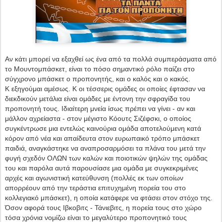
Αν κάτι μπορεί να εξαχθεί ως ένα από τα πολλά συμπεράσματα από
το Μουντομπάσκετ, είναι το πόσο σημαντικό ρόλο παίζει στο
σύγχρονο μπάσκετ ο προπονητής, και ο καλός και ο κακός.
Κ εξηγούμαι αμέσως. Κ οι τέσσερις ομάδες οι οποίες έφτασαν να
διεκδικούν μετάλια είναι ομάδες με έντονη την σφραγίδα του
προπονητή τους. Ιδιαίτερη μνεία ίσως πρέπει να γίνει - αν και
μάλλον αχρείαστα - στον μέγιστο Κόουτς Σιζέφσκι, ο οποίος
συγκέντρωσε μια εντελώς καινούρια ομάδα αποτελούμενη κατά
κόρον από νέα και απαίδευτα στον ευρωπαικό τρόπο μπάσκετ
παιδιά, αναγκάστηκε να αναπροσαρμόσει τα πλάνα του μετά την
φυγή σχεδόν ΟΛΩΝ των καλών και ποιοτικών ψηλών της ομάδας
του και παρόλα αυτά παρουσίασε μια ομάδα με συγκεκριμένες
αρχές και αγωνιστική κατεύθυνση (πολλές εκ των οποίων
απορρέουν από την τεράστια επιτυχημένη πορεία του στο
κολλεγιακό μπάσκετ), η οποία κατάφερε να φτάσει στον στόχο της.
Όσον αφορά τους Ιβκοβιτς - Τάνιεβιτς, η πορεία τους στο χώρο
τόσα χρόνια νομίζω είναι το μεγαλύτερο προπονητικό τους