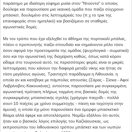
παράσημο με ιδιαίτερη εύφημο μνεία στον "Ντούντα" ο οποίος
δούλεψε και παρουσίασε μια νεανική ομάδα που παίζει σύγχρονο
μπάσκετ, δουλεμένο στις λεπτομέρειές του (π.χ το τρικ της
επαναφοράς στον ημιτελικό) και βασιζόμενο σε σταθερές
αγωνιστικές δομές.
Με τον τρόπο που έχει εξελιχθεί το άθλημα της πορτοκαλί μπάλας,
πλέον ο προπονητής παίζει σπουδαίο και σημαίνοντα ρόλο τόσο
όσον αφορά την προετοιμασία της ομάδας (ψυχολογικά - σωματικά)
όσο και την αγωνιστική της διαχείριση καθώς, όπως κατά κόρον
είδαμε στο τουρνουά αυτό, τις περισσότερες φορές είναι οι μικρές
λεπτομέρειες που κάνουν την διαφορά μεταξύ νίκης και ήττας σε
τόσο μεγάλους αγώνες. Τρανταχτό παράδειγμα η Λιθουανία, η
οποία αν και κατέβηκε με πάμπολες απουσίες (Σάρας - Σίσκα - Αφοί
Λαβρίνοβιτς-Κακουκένας), εντούτοις παρουσίασε μια συγκεκριμένη
αγωνιστική πρόταση πλήρως ταγμένη στις βασικές δομές της
συγκεκριμένης μπασκετικής σχολής (γρήγορο παιχνίδι - πολλά
σουτ-10 παίχτες με χρόνο συμμετοχής - πίεση και ταχύτητα στην
άμυνα), η οποία όχι μόνο παρουσίασε ένα όμορφο μπασκετικό
θέαμα αλλά έφερε και αποτελέσματα. Νομίζω εξάλλου ότι αυτός
ήταν και ο βασικός λόγος επιλογής του Καζλάουσκας, ως
εκπροσώπου του λιθουανικού τρόπου μπάσκετ και των νωπών